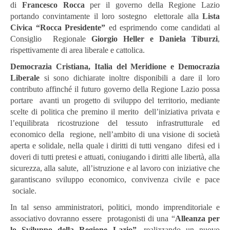
di
Francesco Rocca
per il governo della Regione Lazio
portando convintamente il loro sostegno elettorale alla
Lista
Civica “Rocca Presidente”
ed esprimendo come candidati al
Consiglio Regionale
Giorgio Heller e Daniela Tiburzi
,
rispettivamente di area liberale e cattolica.
Democrazia Cristiana, Italia del Meridione e Democrazia
Liberale
si sono dichiarate inoltre disponibili a dare il loro
contributo affinché il futuro governo della Regione Lazio possa
portare avanti un progetto di sviluppo del territorio, mediante
scelte di politica che premino il merito dell’iniziativa privata e
l’equilibrata ricostruzione del tessuto infrastrutturale ed
economico della regione, nell’ambito di una visione di società
aperta e solidale, nella quale i diritti di tutti vengano difesi ed i
doveri di tutti pretesi e attuati, coniugando i diritti alle libertà, alla
sicurezza, alla salute, all’istruzione e al lavoro con iniziative che
garantiscano sviluppo economico, convivenza civile e pace
sociale.
In tal senso amministratori, politici, mondo imprenditoriale e
associativo dovranno essere protagonisti di una “
Alleanza per
lo Sviluppo della Regione Lazio”
, realizzando un nuovo