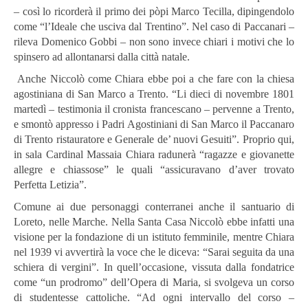
– così lo ricorderà il primo dei pòpi Marco Tecilla, dipingendolo
come “l’Ideale che usciva dal Trentino”. Nel caso di Paccanari –
rileva Domenico Gobbi – non sono invece chiari i motivi che lo
spinsero ad allontanarsi dalla città natale.
Anche Niccolò come Chiara ebbe poi a che fare con la chiesa
agostiniana di San Marco a Trento. “Li dieci di novembre 1801
martedì – testimonia il cronista francescano – pervenne a Trento,
e smontò appresso i Padri Agostiniani di San Marco il Paccanaro
di Trento ristauratore e Generale de’ nuovi Gesuiti”. Proprio qui,
in sala Cardinal Massaia Chiara radunerà “ragazze e giovanette
allegre e chiassose” le quali “assicuravano d’aver trovato
Perfetta Letizia”.
Comune ai due personaggi conterranei anche il santuario di
Loreto, nelle Marche. Nella Santa Casa Niccolò ebbe infatti una
visione per la fondazione di un istituto femminile, mentre Chiara
nel 1939 vi avvertirà la voce che le diceva: “Sarai seguita da una
schiera di vergini”. In quell’occasione, vissuta dalla fondatrice
come “un prodromo” dell’Opera di Maria, si svolgeva un corso
di studentesse cattoliche. “Ad ogni intervallo del corso –