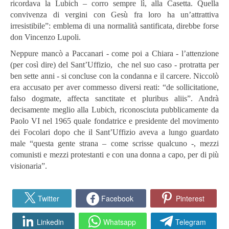
ricordava la Lubich – corro sempre lì, alla Casetta. Quella
convivenza di vergini con Gesù fra loro ha un’attrattiva
irresistibile”: emblema di una normalità santificata, direbbe forse
don Vincenzo Lupoli.
Neppure mancò a Paccanari - come poi a Chiara - l’attenzione
(per così dire) del Sant’Uffizio, che nel suo caso - protratta per
ben sette anni - si concluse con la condanna e il carcere. Niccolò
era accusato per aver commesso diversi reati: “de sollicitatione,
falso dogmate, affecta sanctitate et pluribus aliis”. Andrà
decisamente meglio alla Lubich, riconosciuta pubblicamente da
Paolo VI nel 1965 quale fondatrice e presidente del movimento
dei Focolari dopo che il Sant’Uffizio aveva a lungo guardato
male “questa gente strana – come scrisse qualcuno -, mezzi
comunisti e mezzi protestanti e con una donna a capo, per di più
visionaria”.
Twitter
Facebook
Pinterest
Linkedin
Whatsapp
Telegram