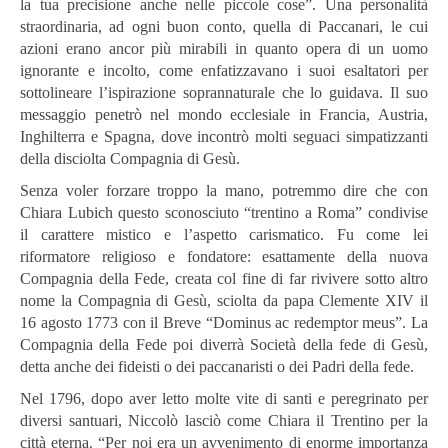
la tua precisione anche nelle piccole cose”. Una personalità
straordinaria, ad ogni buon conto, quella di Paccanari, le cui
azioni erano ancor più mirabili in quanto opera di un uomo
ignorante e incolto, come enfatizzavano i suoi esaltatori per
sottolineare l’ispirazione soprannaturale che lo guidava. Il suo
messaggio penetrò nel mondo ecclesiale in Francia, Austria,
Inghilterra e Spagna, dove incontrò molti seguaci simpatizzanti
della disciolta Compagnia di Gesù.
Senza voler forzare troppo la mano, potremmo dire che con
Chiara Lubich questo sconosciuto “trentino a Roma” condivise
il carattere mistico e l’aspetto carismatico. Fu come lei
riformatore religioso e fondatore: esattamente della nuova
Compagnia della Fede, creata col fine di far rivivere sotto altro
nome la Compagnia di Gesù, sciolta da papa Clemente XIV il
16 agosto 1773 con il Breve “Dominus ac redemptor meus”. La
Compagnia della Fede poi diverrà Società della fede di Gesù,
detta anche dei fideisti o dei paccanaristi o dei Padri della fede.
Nel 1796, dopo aver letto molte vite di santi e peregrinato per
diversi santuari, Niccolò lasciò come Chiara il Trentino per la
città eterna. “Per noi era un avvenimento di enorme importanza