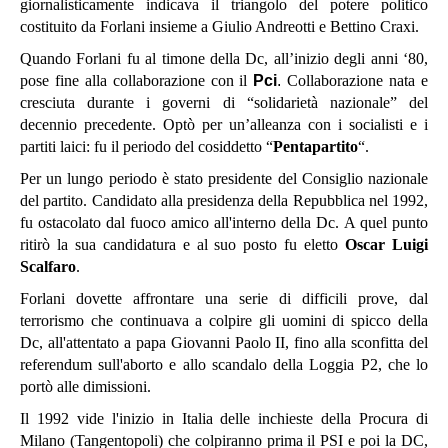
giornalisticamente indicava il triangolo del potere politico
costituito da Forlani insieme a Giulio Andreotti e Bettino Craxi.
Quando Forlani fu al timone della Dc, all’inizio degli anni ‘80,
pose fine alla collaborazione con il
Pci
.
Collaborazione nata e
cresciuta durante i governi di “solidarietà nazionale” del
decennio precedente. Optò per un’alleanza con i socialisti e i
partiti laici: fu il periodo del cosiddetto “
Pentapartito
“.
Per un lungo periodo è stato presidente del Consiglio nazionale
del partito. Candidato alla presidenza della Repubblica nel 1992,
fu ostacolato dal fuoco amico all'interno della Dc. A quel punto
ritirò la sua candidatura e al suo posto fu eletto
Oscar Luigi
Scalfaro
.
Forlani dovette affrontare una serie di difficili prove, dal
terrorismo che continuava a colpire gli uomini di spicco della
Dc, all'attentato a papa Giovanni Paolo II, fino alla sconfitta del
referendum sull'aborto e allo scandalo della Loggia P2, che lo
portò alle dimissioni.
Il 1992 vide l'inizio in Italia delle inchieste della Procura di
Milano (Tangentopoli) che colpiranno prima il PSI e poi la DC,