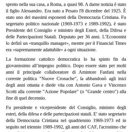
spento nella sua casa, a Roma, a quasi 98. A darne notizia è stato
il figlio Alessandro. Era nato a Pesaro l'8 dicembre del 1925. È
stato uno dei massimi esponenti della Democrazia Cristiana. Fu
segretario politico nazionale (1969-1973 e 1989-1992), è stato
Presidente del Consiglio e ministro degli Esteri, della Difesa e
delle Partecipazioni Statali. Deputato per 36 anni. L’Economist
lo definì un «tranquillo manager», mentre per il Financial Times
era «supremamente adattabile» a ogni situazione.
La formazione cattolico democratica lo ha spinto fin da
giovanissimo all’impegno politico. Dopo essere stato per molti
anni il principale collaboratore di Amintore Fanfani nella
corrente politica "Nuove Cronache", la abbandonò agli inizi
degli anni ottanta e diede vita con Antonio Gava e Vincenzo
Scotti alla corrente "Azione Popolare" (o "Grande centro") alla
fine di quel decennio.
Fu presidente e vicepresidente del Consiglio, ministro degli
esteri, della difesa e delle partecipazioni statali. E' stato segretario
della Democrazia Cristiana nel quadriennio 1969-1973 ed in
seguito nel triennio 1989-1992, gli anni del CAF, l'acronimo che