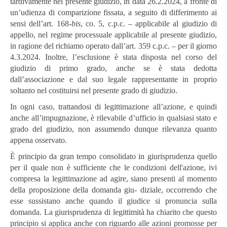
tardivamente nel presente giudizio, in data 26.2.2024, a fronte di
un’udienza di comparizione fissata, a seguito di differimento ai
sensi dell’art. 168-
bis
, co. 5, c.p.c. – applicabile al giudizio di
appello, nel regime processuale applicabile al presente giudizio,
in ragione del richiamo operato dall’art. 359 c.p.c. – per il giorno
4.3.2024. Inoltre, l’esclusione è stata disposta nel corso del
giudizio di primo grado, anche se è stata dedotta
dall’associazione e dal suo legale rappresentante in proprio
soltanto nel costituirsi nel presente grado di giudizio.
In ogni caso, trattandosi di legittimazione all’azione, e quindi
anche all’impugnazione, è rilevabile d’ufficio in qualsiasi stato e
grado del giudizio, non assumendo dunque rilevanza quanto
appena osservato.
È principio da gran tempo consolidato in giurisprudenza quello
per il quale non è sufficiente che le condizioni dell'azione, ivi
compresa la legittimazione ad agire, siano presenti al momento
della proposizione della domanda giu- diziale, occorrendo che
esse sussistano anche quando il giudice si pronuncia sulla
domanda. La giurisprudenza di legittimità ha chiarito che questo
principio si applica anche con riguardo alle azioni promosse per