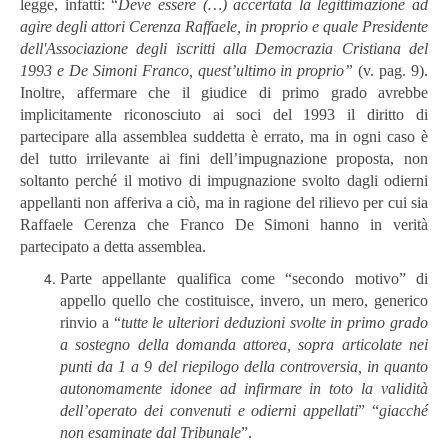
legge, infatti: “
Deve essere (…) accertata la legittimazione ad
agire degli attori Cerenza Raffaele, in proprio e quale Presidente
dell'Associazione degli iscritti alla Democrazia Cristiana del
1993 e De Simoni Franco, quest’ultimo in proprio”
(v. pag. 9).
Inoltre, affermare che il giudice di primo grado avrebbe
implicitamente riconosciuto ai soci del 1993 il diritto di
partecipare alla assemblea suddetta è errato, ma in ogni caso è
del tutto irrilevante ai fini dell’impugnazione proposta, non
soltanto perché il motivo di impugnazione svolto dagli odierni
appellanti non afferiva a ciò, ma in ragione del rilievo per cui sia
Raffaele Cerenza che Franco De Simoni hanno in verità
partecipato a detta assemblea.
Parte appellante qualifica come “secondo motivo” di
appello quello che costituisce, invero, un mero, generico
rinvio a “
tutte le ulteriori deduzioni svolte in primo grado
a sostegno della domanda attorea, sopra articolate nei
punti da 1 a 9 del riepilogo della controversia, in quanto
autonomamente idonee ad infirmare in toto la validità
dell’operato dei convenuti e odierni appellati
” “
giacché
non
esaminate
dal
Tribunale
”.