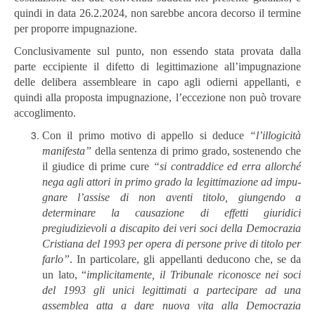
quindi in data 26.2.2024, non sarebbe ancora decorso il termine
per proporre impugnazione.
Conclusivamente sul punto, non essendo stata provata dalla
parte eccipiente il difetto di legittimazione all’impugnazione
delle delibera assembleare in capo agli odierni appellanti, e
quindi alla proposta impugnazione, l’eccezione non può trovare
accoglimento.
Con il primo motivo di appello si deduce
“l’illogicità
manifesta”
della sentenza di primo grado, sostenendo che
il giudice di prime cure
“si
contraddice
ed erra allorché
nega agli attori in primo grado la legittimazione ad impu-
gnare l’assise di non aventi titolo, giungendo a
determinare la causazione di effetti giuridici
pregiudizievoli a discapito dei veri soci della Democrazia
Cristiana del 1993 per opera di persone prive di titolo per
farlo”
. In particolare, gli appellanti deducono che, se da
un lato, “
implicitamente,
il
Tribunale
rico
nosce
nei
soci
del
1993
gli
unici
legittimati
a
partecipare
ad
una
assemblea
atta a dare nuova vita alla Democrazia