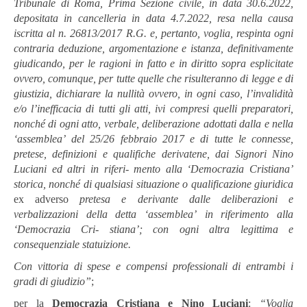
Tribunale
di
Roma,
Prima
Sezione
civile,
in
data
30.6.2022,
depositata
in
cancelleria
in
data
4.7.2022,
resa
nella
causa
iscritta
al
n.
26813/2017
R.G.
e,
pertanto,
voglia,
respinta ogni
contraria
deduzione,
argomentazione
e
istanza,
definitivamente
giudicando,
per
le
ragioni
in
fatto
e
in
diritto
sopra
esplicitate
ovvero,
comunque,
per
tutte
quelle
che
risulteranno
di
legge
e
di
giustizia,
dichiarare
la
nullità ovvero,
in
ogni
caso,
l’invalidità
e/o
l’inefficacia
di
tutti
gli
atti,
ivi
compresi
quelli preparatori,
nonché
di ogni atto,
verbale, deliberazione adottati dalla
e nella
‘assemblea’
del 25/26 febbraio 2017 e di tutte le connesse,
pretese,
definizioni
e
qualifiche
derivatene,
dai
Signori
Nino
Luciani
ed
altri
in
riferi-
mento
alla
‘Democrazia
Cristiana’
storica,
nonché
di
qualsiasi situazione
o qualificazione
giuridica
ex adverso
pretesa
e
derivante
dalle
deliberazioni
e
verbalizzazioni
della
detta
‘assemblea’
in
riferimento
alla
‘Democrazia
Cri-
stiana’; con
ogni
altra
legittima
e
consequenziale statuizione.
Con
vittoria
di
spese
e
compensi
professionali
di
entrambi
i
gradi
di
giudi
zio”
;
per la
Democrazia Cristiana e Nino Luciani
:
“Voglia