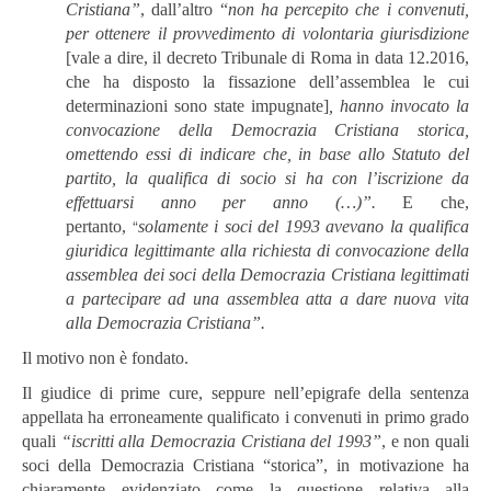
Cristiana”
, dall’altro “
non ha percepito
che i convenuti,
per ottenere il provvedimento di volontaria giurisdizione
[vale a dire, il decreto Tribunale di Roma in data 12.2016,
che ha disposto la fissazione dell’assemblea le cui
determinazioni sono state impugnate]
,
hanno
invocato
la
convocazione
della
Democrazia
Cristiana
storica,
omet
tendo essi di indicare che, in base allo Statuto del
partito, la qualifica di socio
si
ha
con
l’iscrizione
da
effettuarsi
anno
per
anno
(…)”.
E che,
“
pertanto,
solamente i soci del 1993 avevano la qualifica
giuridica legittimante alla richiesta di convocazione della
assemblea dei soci della Democrazia Cristiana legittimati
a partecipare ad una assemblea atta a dare nuova vita
alla Democrazia Cristiana”.
Il motivo non è fondato.
Il giudice di prime cure, seppure nell’epigrafe della sentenza
appellata ha erroneamente qualificato i convenuti in primo grado
quali
“iscritti
alla
Democrazia
Cristiana
del
1993”
, e non quali
soci della Democrazia Cristiana “storica”, in motivazione ha
chiaramente evidenziato come la questione relativa alla