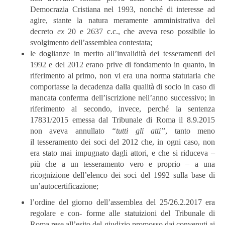
Democrazia Cristiana nel 1993, nonché di interesse ad
agire, stante la natura meramente amministrativa del
decreto
ex
20 e 2637 c.c., che aveva reso possibile lo
svolgimento dell’assemblea contestata;
le doglianze in merito all’invalidità dei tesseramenti del
1992 e del 2012 erano prive di fondamento in quanto, in
riferimento al primo, non vi era una norma statutaria che
comportasse la decadenza dalla qualità di socio in caso di
mancata conferma dell’iscrizione nell’anno successivo; in
riferimento al secondo, invece, perché la sentenza
17831/2015 emessa dal Tribunale di Roma il 8.9.2015
non aveva annullato
“tutti gli atti”
, tanto meno
il tesseramento dei soci del 2012 che, in ogni caso, non
era stato mai impugnato dagli attori, e che si riduceva –
più che a un tesseramento vero e proprio – a una
ricognizione dell’elenco dei soci del 1992 sulla base di
un’autocertificazione;
l’ordine del giorno dell’assemblea del 25/26.2.2017 era
regolare e con- forme alle statuizioni del Tribunale di
Roma rese all’esito del giudizio promosso dai convenuti ai