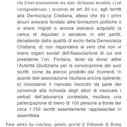
che il loro tesseramento era stato
dichiarato invalido; c) né
ex
art. 20 c.c. agli iscritti
corrispondevano i ricorrenti
alla Democrazia Cristiana, atteso che tra i primi
alcuni avevano fondato altre formazioni politiche o
vi erano migrati o ancora avevano acquisito la
carica di deputato o senatore in altri partiti,
decadendo dalla qualità di socio della Democrazia
Cristiana; d) non rispondeva al vero che non vi
erano organi sociali dell’Associazione di cui era
presidente l’on. Fontana, tanto da dover adire
l’Autorità Giudiziaria per la convocazione dei suoi
iscritti, come da elenco prodotto dai ricorrenti, in
quanto tale associazione risultava ancora operante;
e) nonostante il mancato riscontro da parte dei
convenuti alla richiesta degli attori di visionare i
verbali dell’adunanza contestata, risultava una
partecipazione di meno di 100 persone a fronte dei
circa 1.750 iscritti asseritamente rappresentati in
assemblea.
Parte attrice ha concluso, quindi, perché il Tribunale di Roma