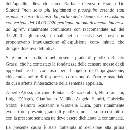
dell’appello, rilevando come Raffaele Crenza e Franco De
Simoni
“non
sono
più
legittimat
i
a
proseguire
essendo
stati
espuls
i
in
corso
di
causa
dal
partito
della
Democrazia
Cristiana
con
verbale
del
14.03.2020
perdendo
automaticamente
interesse
ad
agire
”, ritualmente comunicata con raccomandate a.r. del
3.6.2020 agli stessi, i quali nei successivi sei mesi non
proponevano impugnazione all'espulsione com- minata che
dunque diveniva definitiva.
Si è inoltre costituito nel presente grado di giudizio Renato
Grassi, che ha contestato la fondatezza delle censure mosse dagli
appellanti e ha concluso per il rigetto dell’impugnazione,
chiedendo inoltre di disporre la correzione dell’errore materiale
da cui è affetta l’intestazione della sentenza appellata.
Alberto Alessi, Giovanni Fontana, Renzo Gubert, Nino Luciani,
Luigi D’Agrò, Gianfranco Melillo, Angelo Sandri, Gabriella
Strizzi, Palmiro Scalabrin e Graziella Duca, pure ritualmente
evocati nel presente grado di giudizio, non si sono costituiti e
con la presente sentenza ne deve essere dichiarata la contumacia.
La presente causa è stata trattenuta in decisione alla prima