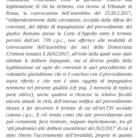
legittimazione di chi ha richiesto, con ricorso al Tribunale di
Roma, la convocazione dell’assemblea del 25/26.2.2017,
“
indipendentemente
dalla
circostanza, eccepita
dalla
difesa
dei
convenuti, del difetto
di impugnazione
del
provvedimento
del
giudice
Romano
presso
la
Corte
d’Appello
entro
il
termine
previsto dall’art. 739 c.p.c.,
non
afferisce alle modalità
di
convoca
zione dell’assemblea dei soci della Democrazia
Cristiana tenutasi il 26/02/2017, all’esito della quale sono state
adottate le delibere impugnate, ma al diverso profilo della
legittimazione ad agire dei convenuti in quel procedimento di
volontaria giurisdizione che si è concluso con il provvedimento
sopra riferito e che non è stato oggetto di impugnativa
nemmeno nel presente giudizio (cfr. pag. 3 memoria di replica
parte attrice), anche qualora si ritenesse la relativa facoltà
ancora attuale in virtù dell’omessa notifica del provvedimento
idonea a far decorrere il termine di cui all’art.739 secondo
comma c.p.c.. E ciò tenuto conto che tale provvedimento non
può certamente farsi rientrare, neppure implicitamente, tra gli
‘atti prodromici alle delibere assembleari del 26/2/2017’ di cui è
stato chiesto l’accertamento dell’invalidità, proprio in quanto