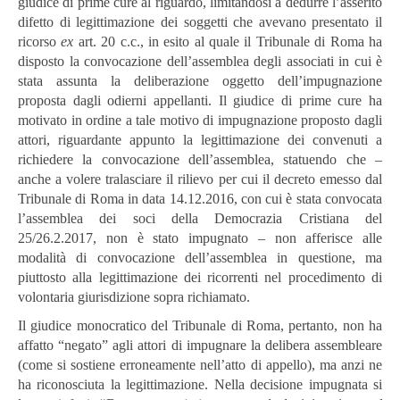
giudice di prime cure al riguardo, limitandosi a dedurre l’asserito
difetto di legittimazione dei soggetti che avevano presentato il
ricorso
ex
art. 20 c.c., in esito al quale il Tribunale di Roma ha
disposto la convocazione dell’assemblea degli associati in cui è
stata assunta la deliberazione oggetto dell’impugnazione
proposta dagli odierni appellanti. Il giudice di prime cure ha
motivato in ordine a tale motivo di impugnazione proposto dagli
attori, riguardante appunto la legittimazione dei convenuti a
richiedere la convocazione dell’assemblea, statuendo che –
anche a volere tralasciare il rilievo per cui il decreto emesso dal
Tribunale di Roma in data 14.12.2016, con cui è stata convocata
l’assemblea dei soci della Democrazia Cristiana del
25/26.2.2017, non è stato impugnato – non afferisce alle
modalità di convocazione dell’assemblea in questione, ma
piuttosto alla legittimazione dei ricorrenti nel procedimento di
volontaria giurisdizione sopra richiamato.
Il giudice monocratico del Tribunale di Roma, pertanto, non ha
affatto “negato” agli attori di impugnare la delibera assembleare
(come si sostiene erroneamente nell’atto di appello), ma anzi ne
ha riconosciuta la legittimazione. Nella decisione impugnata si