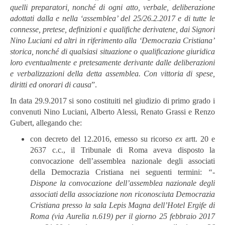
quelli preparatori, nonché di ogni atto, verbale, deliberazione
adottati dalla e nella ‘assemblea’ del 25/26.2.2017 e di tutte le
connesse, pretese, definizioni e qualifiche derivatene, dai Signori
Nino Luciani ed altri in riferimento alla ‘Democrazia Cristiana’
storica, nonché di qualsiasi situazione o qualificazione giuridica
loro eventualmente e pretesamente
derivante
dalle
deliberazioni
e
verbalizzazioni
della
detta
assemblea.
Con
vittoria di spese,
diritti ed onorari di causa
”.
In data 29.9.2017 si sono costituiti nel giudizio di primo grado i
convenuti Nino Luciani, Alberto Alessi, Renato Grassi e Renzo
Gubert, allegando che:
con decreto del 12.2016, emesso su ricorso
ex
artt. 20 e
2637 c.c., il Tribunale di Roma aveva disposto la
convocazione dell’assemblea nazionale degli associati
della Democrazia Cristiana nei seguenti termini:
“-
Dispone
la
convocazione dell’assemblea nazionale degli
associati della associazione non riconosciuta Democrazia
Cristiana presso la sala Lepis Magna dell’Hotel Er
gife di
Roma (via Aurelia n.619) per il giorno 25 febbraio 2017