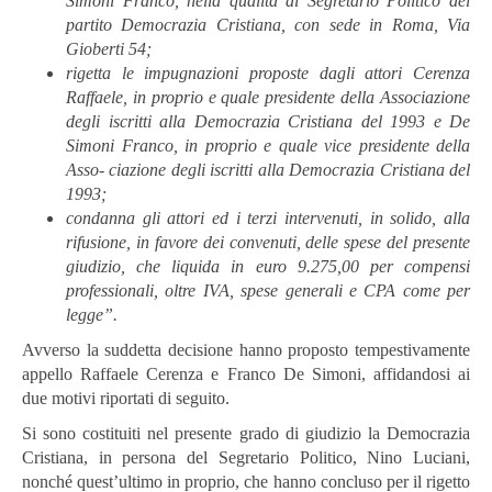
Simoni
Franco,
nella
qualità
di
Segretario
Poli
tico
del
partito
Democrazia
Cristiana,
con
sede
in
Roma,
Via
Gioberti
54;
rigetta le impugnazioni
proposte dagli
attori
Cerenza
Raffaele, in proprio e
quale
presidente
della
Associazione
degli
iscritti
alla
Democrazia
Cristiana
del
1993
e
De
Simoni
Franco,
in
proprio
e
quale
vice
presidente
della
Asso-
ciazione
degli
iscritti
alla
Democrazia
Cristiana
del
1993;
condanna
gli
attori
ed
i
terzi
intervenuti,
in
solido,
alla
rifusione,
in
favore
dei convenuti, delle spese del presente
giudizio, che liquida in euro 9.275,00
per compensi
professionali, oltre
IVA,
spese
generali e
CPA come
per
legge”.
Avverso la suddetta decisione hanno proposto tempestivamente
appello Raffaele Cerenza e Franco De Simoni, affidandosi ai
due motivi riportati di seguito.
Si sono costituiti nel presente grado di giudizio la Democrazia
Cristiana, in persona del Segretario Politico, Nino Luciani,
nonché quest’ultimo in proprio, che hanno concluso per il rigetto