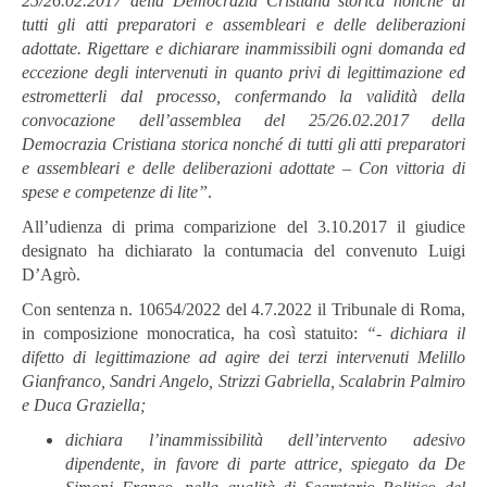
25/26.02.2017 della Democrazia Cristiana storica nonché di
tutti gli atti preparatori e assembleari e delle deliberazioni
adottate. Rigettare e dichiarare inammissibili ogni domanda ed
eccezione degli intervenuti in quanto privi di legittimazione ed
estrometterli dal processo, confermando la validità della
convocazione dell’assemblea del 25/26.02.2017 della
Democrazia Cristiana storica nonché di tutti gli atti preparatori
e assembleari e delle deliberazioni adottate – Con vittoria di
spese e competenze di lite”
.
All’udienza di prima comparizione del 3.10.2017 il giudice
designato ha di
chiarato la contumacia del convenuto Luigi
D’Agrò.
Con sentenza n. 10654/2022 del 4.7.2022 il Tribunale di Roma,
in composizione monocratica, ha così statuito:
“- dichiara il
difetto di legittimazione
ad
agire
dei
terzi
intervenuti
Melillo
Gianfranco,
Sandri
Angelo,
Strizzi
Ga
briella, Scalabrin Palmiro
e Duca Graziella;
dichiara
l’inammissibilità
dell’intervento
adesivo
dipendente,
in
favore
di
parte
attrice,
spiegato
da
De