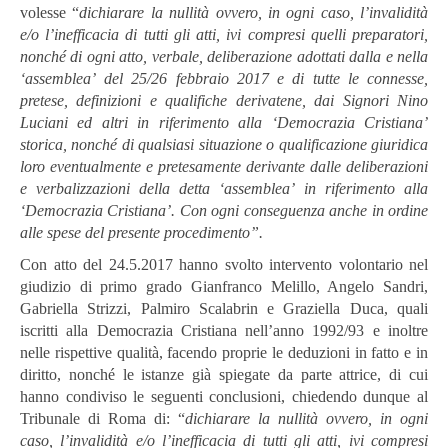
volesse “
dichia
rare
la
nullità
ovvero,
in
ogni
caso,
l’invalidità
e/o
l’inefficacia
di
tutti
gli
atti, ivi
compresi
quelli
preparatori,
nonché
di
ogni
atto,
verbale,
deliberazione adottati
dalla
e
nella
‘assemblea’
del
25/26
febbraio
2017
e
di
tutte
le
con
nesse,
pretese,
definizioni
e
qualifiche
derivatene,
dai
Signori
Nino
Luciani
ed
altri
in
riferimento
alla
‘Democrazia
Cristiana’
storica,
nonché
di
qualsiasi situazione
o
qualificazione
giuridica
loro
eventualmente
e
pretesamente
de
rivante
dalle
deliberazioni
e
verbalizzazioni
della
detta
‘assemblea’
in
riferimento
alla
‘Democrazia
Cristiana’.
Con
ogni
conseguenza
anche
in
ordine
alle
spese
del
presente
procedimento”.
Con atto del 24.5.2017 hanno svolto intervento volontario nel
giudizio di primo grado Gianfranco Melillo, Angelo Sandri,
Gabriella Strizzi, Palmiro Scalabrin e Graziella Duca, quali
iscritti alla Democrazia Cristiana nell’anno 1992/93 e inoltre
nelle rispettive qualità, facendo proprie le deduzioni in fatto e in
diritto, nonché le istanze già spiegate da parte attrice, di cui
hanno condiviso le seguenti conclusioni, chiedendo dunque al
Tribunale di Roma di: “
dichiarare la nullità ovvero, in ogni
caso, l’invalidità e/o l’inefficacia di tutti gli atti, ivi compresi