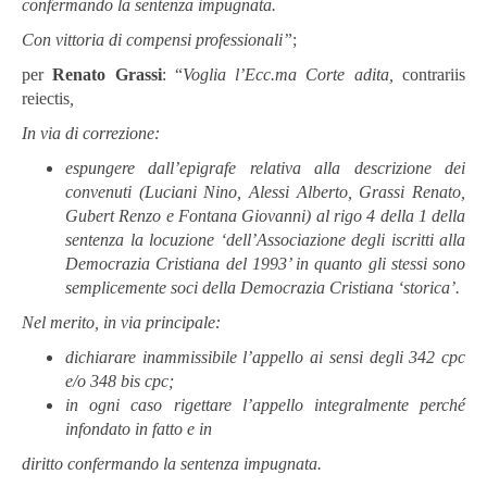
confermando
la
sentenza
impugnata.
Con
vittoria
di
compensi
professionali”
;
per
Renato Grassi
: “
Voglia l’Ecc.ma Corte adita,
contrariis
reiectis
,
In via di correzione:
espungere dall’epigrafe relativa alla descrizione dei
convenuti (Luciani Nino,
Alessi
Alberto,
Grassi
Renato,
Gubert
Renzo
e
Fontana
Giovanni)
al
rigo
4
della
1
della
sentenza
la
locuzione
‘dell’Associazione
degli
iscritti
alla
Democrazia Cristiana del 1993’ in quanto gli stessi sono
semplicemente soci
della
Democrazia
Cristiana
‘storica’.
Nel
merito,
in
via
principale:
dichiarare
inammissibile
l’appello
ai
sensi
degli
342
cpc
e/o
348
bis
cpc;
in ogni
caso
rigettare
l’appello
integralmente
perché
infondato
in
fatto
e
in
diritto
confermando
la
sentenza
impugnata.