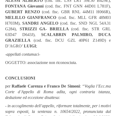
ALESSI A
LBERTO
(cod. fisc. LSS LRT 39E30 B429E),
FONTANA
Giovanni
(cod. fisc. FNT GNN 44D01 L781F),
GUBERT
R
ENZO
(cod. fisc. GBR RNL
44M11 H066R),
MELILLO G
IANFRANCO
(cod. fisc. MLL GFR 48M03
H703M),
SANDRI A
NGELO
(cod. fisc. SND NGL 54A31
G284),
STRIZZI G
A- BRIELLA
(cod. fisc. STR GRL
63D47 D643J),
SCALABRIN P
ALMIRO
, DUCA
G
RAZIELLA
(cod. fisc. DCU GZL 40P61 Z149D) e
D’AGRO’
L
UIGI
;
-appellati
contumaci-
OGGETTO: associazione non riconosciuta.
CONCLUSIONI
per
Raffaele
Carenza
e
Franco
De
Simoni
:
“Voglia
l’Ecc.ma
Corte
d’Appello
di
Roma
adìta,
ogni
contraria
istanza,
deduzione
ed
eccezione
disattesa:
- in accoglimento dell’appello, riformare
totalmente, per i motivi
sopra espo
sti,
la
sentenza
n.
10654/2022,
pronunciata
dal