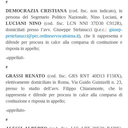
e
DEMOCRAZIA CRISTIANA
(cod. fisc. non indicato), in
persona del Segretario Politico Nazionale, Nino Luciani,
e
LUCIANI
N
INO
(cod. fisc. LCN NNI 37D30 C912R),
domiciliati presso l’avv. Giuseppe Stefanucci (p.e.c.:
giusep-
pestefanucci@pec.ordineavvocatisiena.it
), che li rappresenta e
difende per
procura in calce alla comparsa di costituzione e
risposta in appello;
-
appellati-
e
GRASSI R
ENATO
(cod. fisc. GRS RNT 40D13 F158X),
elettivamente domiciliato in Roma, Via Guido Guinizelli n. 23,
presso lo studio dell’avv. Filippo Chiaramonte, che lo
rappresenta e difende per procura in calce alla comparsa di
costituzione e risposta in appello;
-
appellato-
e