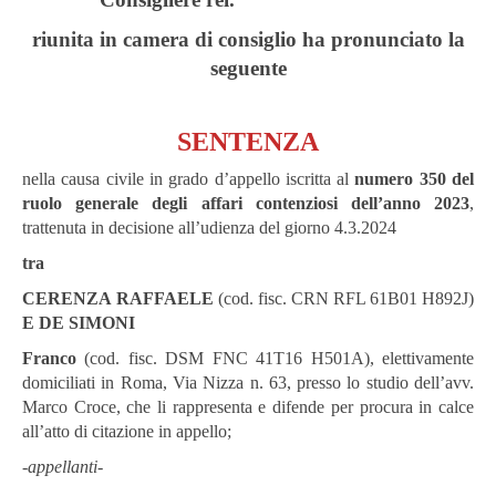
riunita in camera di consiglio ha pronunciato la
seguente
SENTENZA
nella causa civile in grado d’appello iscritta al
numero
350
del
ruolo
generale
degli
affari
contenziosi
dell’anno
2023
,
trattenuta in decisione all’udienza del giorno 4.3.2024
tra
CERENZA
R
AFFAELE
(cod. fisc. CRN RFL 61B01 H892J)
E
DE
SIMONI
Franco
(cod. fisc. DSM FNC 41T16 H501A), elettivamente
domiciliati in Roma, Via Nizza n. 63, presso lo studio dell’avv.
Marco Croce, che li rappresenta e difende per procura in calce
all’atto di citazione in appello;
-
appellanti-