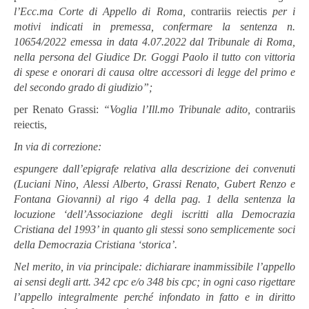
l’Ecc.ma Corte di Appello
di
Roma,
contrariis reiectis
per i
motivi indicati in premessa, confermare la sentenza n.
10654/2022 emessa in data 4.07.2022 dal Tribunale di Roma,
nella persona del Giudice Dr. Goggi Paolo il tutto con vittoria
di spese e onorari di causa oltre accessori di legge del primo e
del secondo grado di giudizio”;
per Renato Grassi:
“Voglia
l’Ill.mo
Tribunale
adito,
contrariis
reiectis,
In
via
di
correzione:
espungere dall’epigrafe relativa alla descrizione dei convenuti
(Luciani Nino,
Alessi
Alberto,
Grassi
Renato,
Gubert
Renzo
e
Fontana
Giovanni)
al
rigo
4
della
pag.
1
della
sentenza
la
locuzione
‘dell’Associazione
degli
iscritti
alla
Democrazia
Cristiana del 1993’ in quanto gli stessi sono semplicemente soci
della
Democrazia
Cristiana
‘storica’.
Nel
merito,
in
via
principale:
dichiarare
inammissibile l’appello
ai
sensi
degli
artt. 342 cpc
e/o
348
bis
cpc;
in
ogni
caso
rigettare
l’appello
integralmente
perché
infondato
in
fatto
e
in
diritto