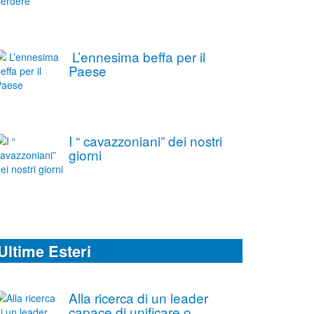
L’ennesima beffa per il
Paese
I “ cavazzoniani” dei nostri
giorni
Ultime Esteri
Alla ricerca di un leader
capace di unificare o,