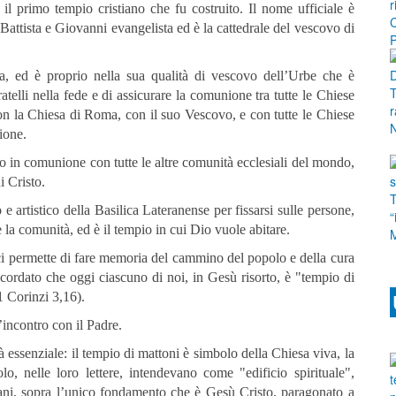
 il primo tempio cristiano che fu costruito. Il nome ufficiale è
Battista e Giovanni evangelista ed è la cattedrale del vescovo di
a, ed è proprio nella sua qualità di vescovo dell’Urbe che è
atelli nella fede e di assicurare la comunione tra tutte le Chiese
on la Chiesa di Roma, con il suo Vescovo, e con tutte le Chiese
ione.
 in comunione con tutte le altre comunità ecclesiali del mondo,
 Cristo.
e artistico della Basilica Lateranense per fissarsi sulle persone,
 la comunità, ed è il tempio in cui Dio vuole abitare.
ci permette di fare memoria del cammino del popolo e della cura
icordato che oggi ciascuno di noi, in Gesù risorto, è "tempio di
1 Corinzi 3,16).
l’incontro con il Padre.
 essenziale: il tempio di mattoni è simbolo della Chiesa viva, la
lo, nelle loro lettere, intendevano come "edificio spirituale",
tiani, sopra l’unico fondamento che è Gesù Cristo, paragonato a