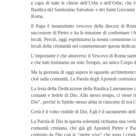
e capo di tutte le chiese dell’Urbe e dell’Orbe, che è
Basilica del Santissimo Salvatore e dei Santi Giovanni 
Roma.
Il Papa è innanzitutto vescovo della diocesi di Rom
successore di Pietro e ha la missione di confermare i fr
locali. Perciò, oggi esprimiamo la nostra comunione c
locali della cristianità nel commemorare questa dedicaz
L’importante è che attraverso il Vescovo di Roma siamo
e che tutti formiamo un solo Tempio, un unico Corpo di
Ma la giornata di oggi supera lo sguardo architettonico 
cioè sulla comunità. La Parola degli Apostoli costruisce
La festa della Dedicazione della Basilica Lateranense 
costante e fedele di Dio. Allo stesso tempo, ci viene r
Dio", perché lo Spirito stesso abita in ciascuno di noi (
Gesù è il volto visibile di Dio. Egli è il sacramento del
La Parola di Dio in questa solennità richiama una verità
comunità cristiana, che già gli Apostoli Pietro e Pao
costruito da Dio con le "pietre vive" che sono i cris