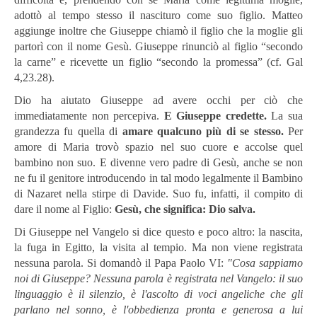
adottò al tempo stesso il nascituro come suo figlio. Matteo
aggiunge inoltre che Giuseppe chiamò il figlio che la moglie gli
partorì con il nome Gesù. Giuseppe rinunciò al figlio “secondo
la carne” e ricevette un figlio “secondo la promessa” (cf. Gal
4,23.28).
Dio ha aiutato Giuseppe ad avere occhi per ciò che
immediatamente non percepiva.
E Giuseppe credette.
La sua
grandezza fu quella di
a­mare qualcuno più di se stesso.
Per
amore di Maria trovò spazio nel suo cuore e accolse quel
bambino non suo. E divenne vero padre di Gesù, anche se non
ne fu il ge­nitore introducendo in tal modo legalmente il Bambino
di Nazaret nella stirpe di Davide. Suo fu, infatti, il compito di
dare il nome al Figlio:
Gesù, che significa: Dio salva.
Di Giuseppe nel Vangelo si dice questo e poco altro: la nascita,
la fuga in Egitto, la visita al tempio. Ma non viene registrata
nessuna parola. Si domandò il Papa Paolo VI:
"Cosa sappiamo
noi di Giuseppe? Nessuna parola è registrata nel Vangelo: il suo
linguaggio è il silenzio, è l'ascolto di voci angeliche che gli
parlano nel sonno, è l'obbedienza pronta e generosa a lui