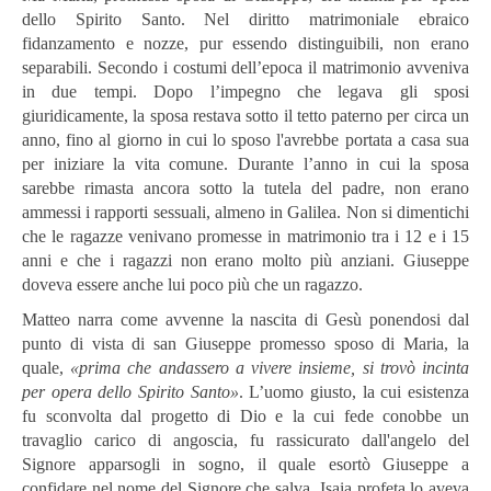
dello Spirito Santo. Nel diritto matrimoniale ebraico
fidanzamento e nozze, pur essendo distinguibili, non erano
separabili. Secondo i costumi dell’epoca il matrimonio avveniva
in due tempi. Dopo l’impegno che legava gli sposi
giuridicamente, la sposa restava sotto il tetto paterno per circa un
anno, fino al giorno in cui lo sposo l'avrebbe portata a casa sua
per iniziare la vita comune. Durante l’anno in cui la sposa
sarebbe rimasta ancora sotto la tutela del padre, non erano
ammessi i rapporti sessuali, almeno in Galilea. Non si dimentichi
che le ragazze venivano promesse in matrimonio tra i 12 e i 15
anni e che i ragazzi non erano molto più anziani. Giuseppe
doveva essere anche lui poco più che un ragazzo.
Matteo narra come avvenne la nascita di Gesù ponendosi dal
punto di vista di san Giuseppe promesso sposo di Maria, la
quale,
«
prima che andassero a vivere insieme, si trovò incinta
per opera dello Spirito Santo»
. L’uomo giusto, la cui esistenza
fu sconvolta dal progetto di Dio e la cui fede conobbe un
travaglio carico di angoscia, fu rassicurato dall'angelo del
Signore apparsogli in sogno, il quale esortò Giuseppe a
confidare nel nome del Signore che salva. Isaia profeta lo aveva