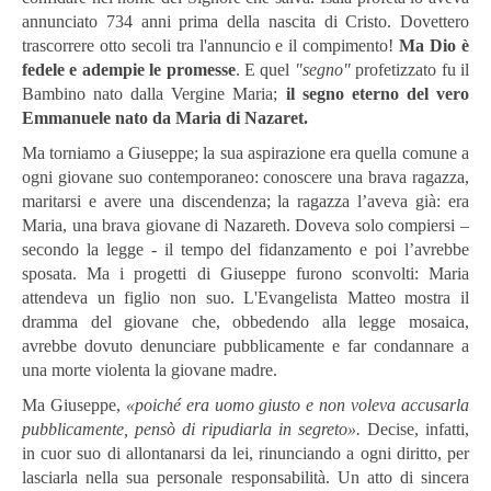
annunciato 734 anni prima della nascita di Cristo. Dovettero
trascorrere otto secoli tra l'annuncio e il compimento!
Ma Dio è
fedele e adempie le promesse
. E quel
"segno"
profetizzato fu il
Bambino nato dalla Vergine Maria;
il segno eterno del vero
Emmanuele nato da Maria di Nazaret.
Ma torniamo a Giuseppe; la sua aspirazione era quella comune a
ogni giovane suo contemporaneo: conoscere una brava ragazza,
maritarsi e avere una discendenza; la ragazza l’aveva già: era
Maria, una brava giovane di Nazareth. Doveva solo compiersi –
secondo la legge - il tempo del fidanzamento e poi l’avrebbe
sposata. Ma i progetti di Giuseppe furono sconvolti: Maria
attendeva un figlio non suo. L'Evangelista Matteo mostra il
dramma del giovane che, obbedendo alla legge mosaica,
avrebbe dovuto denunciare pubblicamente e far condannare a
una morte violenta la giovane madre.
Ma Giuseppe,
«
poiché era uomo giusto e non voleva accusarla
pubblicamente, pensò di ripudiarla in segreto
»
.
Decise, infatti,
in cuor suo di allontanarsi da lei, rinunciando a ogni diritto, per
lasciarla nella sua personale responsabilità. Un atto di sincera