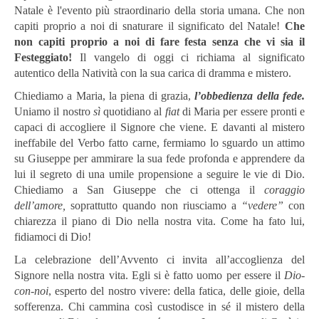
Natale è l'evento più straordinario della storia umana. Che non
capiti proprio a noi di snaturare il significato del Natale!
Che
non capiti proprio a noi di fare festa senza che vi sia il
Festeggiato!
Il vangelo di oggi ci richiama al significato
autentico della Natività con la sua carica di dramma e mistero.
Chiediamo a Maria, la piena di grazia,
l’obbedienza della fede.
Uniamo il nostro
sì
quotidiano al
fiat
di Maria per essere pronti e
capaci di accogliere il Signore che viene. E davanti al mistero
ineffabile del Verbo fatto carne, fermiamo lo sguardo un attimo
su Giuseppe per ammirare la sua fede profonda e apprendere da
lui il segreto di una umile propensione a seguire le vie di Dio.
Chiediamo a San Giuseppe che ci ottenga il
coraggio
dell’amore,
soprattutto quando non riusciamo a
“vedere”
con
chiarezza il piano di Dio nella nostra vita. Come ha fato lui,
fidiamoci di Dio!
La celebrazione dell’Avvento ci invita all’accoglienza del
Signore nella nostra vita. Egli si è fatto uomo per essere il
Dio-
con-noi
, esperto del nostro vivere: della fatica, delle gioie, della
sofferenza. Chi cammina così custodisce in sé il mistero della