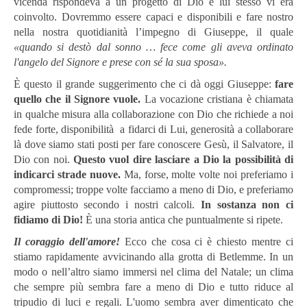
vicenda rispondeva a un progetto di Dio e lui stesso vi era
coinvolto. Dovremmo essere capaci e disponibili e fare nostro
nella nostra quotidianità l’impegno di Giuseppe, il quale
«quando si destò dal sonno … fece come gli aveva ordinato
l'angelo del Signore e prese con sé la sua sposa
»
.
È questo il grande suggerimento che ci dà oggi Giuseppe:
fare
quello che il Signore vuole.
La vocazione cristiana è chiamata
in qualche misura alla collaborazione con Dio che richiede a noi
fede forte, disponibilità a fidarci di Lui, generosità a collaborare
là dove siamo stati posti per fare conoscere Gesù, il Salvatore, il
Dio con noi.
Questo vuol dire lasciare a Dio la possibilità di
indicarci strade nuove.
Ma, forse, molte volte noi preferiamo i
compromessi; troppe volte facciamo a meno di Dio, e preferiamo
agire piuttosto secondo i nostri calcoli.
In sostanza non ci
fidiamo di Dio!
È una storia antica che puntualmente si ripete.
Il coraggio dell'amore!
Ec­co che cosa ci è chiesto mentre ci
stiamo rapidamente avvicinando alla grotta di Betlemme. In un
modo o nell’altro siamo immersi nel clima del Natale; un clima
che sempre più sembra fare a meno di Dio e tutto riduce al
tripudio di luci e regali. L'uomo sembra aver dimenticato che