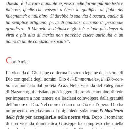
chiesta, è il lavoro manuale espresso nelle forme più modeste e
faticose, quelle che valsero a Gesù la qualifica di 'figlio del
falegname': e null'altro. Si direbbe la sua vita è oscura, quella di
un semplice artigiano, priva di qualsiasi accenno di personale
grandezza. Il Vangelo lo definisce
'giusto
': e lode più densa di
virtù e più alta di merito non potrebbe essere attribuita a un
uomo di umile condizione sociale”.
C
ari Amici
La vicenda di Giuseppe conferma lo stretto legame della storia di
Dio con quella degli uomini. Dio è
l'«Emmanuele», il «Dio-con-
noi»
annunciato dal profeta Acaz. Nella vicenda del Falegname
di Nazaret ogni cristiano può leggere il proprio cammino di fede
per imparare a non temere e a lasciarsi coinvolgere dalla gratuità
dell’amore di Dio. Nel cuore di ciascuno Dio è all’opera. Dio ha
un progetto per ciascuno di noi; chiede solamente
l’obbedienza
della fede
per accoglierLo nella nostra vita.
Dopo il tormento
di una vicenda drammatica Giuseppe ha compreso che quella