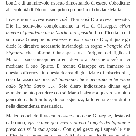
bontà e di ammirevole rispetto dimostrando di essere obbediente
alla volontà di Dio nel suo primo proposito di rinviare Maria.
Invece non doveva essere così. Non così Dio aveva previsto.
Dio ha sconvolto completamente la vita di Giuseppe.
«Non
temere di prendere con te Maria, tua sposa!».
La difficoltà in cui
si trovava Giuseppe poteva essere risolta solo da Dio, il quale gli
diede le direttive necessarie inviandogli in sogno
«l’angelo del
Signore»
che informò Giuseppe circa l’origine del figlio di
Maria: il suo concepimento era dovuto a Dio che operò in lei
mediante il suo Spirito. E mentre Giuseppe era immerso in
questa sofferenza, in questa ricerca di giustizia e di misericordia,
ecco la rassicurazione:
«Il bambino che è generato in lei viene
dallo Spirito Santo …».
Solo dietro indicazione divina egli
avrebbe potuto prendere con sé Maria insieme a questo bambino
generato dallo Spirito e, di conseguenza, farlo entrare con diritto
nella discendenza messianica.
Matteo conclude il racconto osservando che Giuseppe, destatosi
dal sonno,
«fece come gli aveva ordinato l’angelo del Signore e
prese con sé la sua sposa».
Con quel gesto egli superò le sue
difficoltà e, prendendo con sé Maria come legittima moglie,