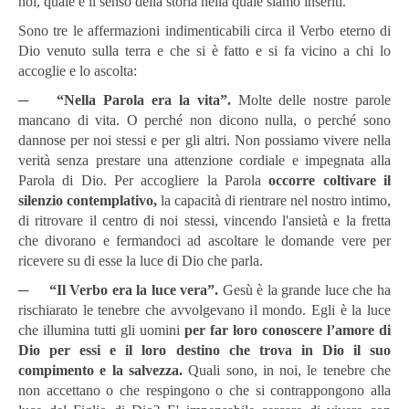
noi, quale è il senso della storia nella quale siamo inseriti.
Sono tre le affermazioni indimenticabili circa il Verbo eterno di
Dio venuto sulla terra e che si è fatto e si fa vicino a chi lo
accoglie e lo ascolta:
─
“Nella Parola era la vita”.
Molte delle nostre parole
mancano di vita. O perché non dicono nulla, o perché sono
dannose per noi stessi e per gli altri. Non possiamo vivere nella
verità senza prestare una attenzione cordiale e impegnata alla
Parola di Dio. Per accogliere la Parola
occorre coltivare il
silenzio contemplativo,
la capacità di rientrare nel nostro intimo,
di ritrovare il centro di noi stessi, vincendo l'ansietà e la fretta
che divorano e fermandoci ad ascoltare le domande vere per
ricevere su di esse la luce di Dio che parla.
─
“Il Verbo era la luce vera”.
Gesù è la grande luce che ha
rischiarato le tenebre che avvolgevano il mondo. Egli è la luce
che illumina tutti gli uomini
per far loro conoscere
l’amore di
Dio per essi e il loro destino che trova in Dio il suo
compimento e la salvezza.
Quali sono, in noi, le tenebre che
non accettano o che respingono o che si contrappongono alla