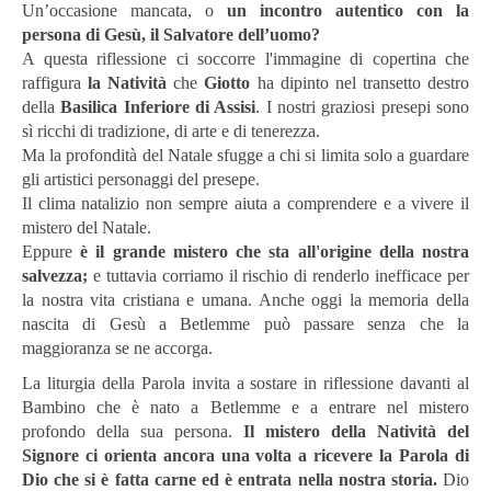
Un’occasione mancata, o
un incontro autentico con la
persona di Gesù, il Salvatore dell’uomo?
A questa riflessione ci soccorre l'immagine di copertina che
raffigura
la Natività
che
Giotto
ha dipinto nel transetto destro
della
Basilica Inferiore di Assisi
. I nostri graziosi presepi sono
sì ricchi di tradizione, di arte e di tenerezza.
Ma la profondità del Natale sfugge a chi si limita solo a guardare
gli artistici personaggi del presepe.
Il clima natalizio non sempre aiuta a comprendere e a vivere il
mistero del Natale.
Eppure
è il grande mistero che sta all'origine della nostra
salvezza
;
e tuttavia corriamo il rischio di renderlo inefficace per
la nostra vita cristiana e umana. Anche oggi la memoria della
nascita di Gesù a Betlemme può passare senza che la
maggioranza se ne accorga.
La liturgia della Parola invita a sostare in riflessione davanti al
Bambino che è nato a Betlemme e a entrare nel mistero
profondo della sua persona.
Il mistero della Natività del
Signore ci orienta ancora una volta a ricevere la Parola di
Dio che si è fatta carne ed è entrata nella nostra storia.
Dio