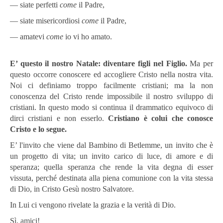
— siate perfetti
come
il Padre,
— siate misericordio­si
come
il Padre,
— amatevi
co­me
io vi ho amato.
E’ questo il nostro Natale: diventare figli nel Figlio.
Ma per
questo occorre conoscere ed accogliere Cristo nella nostra vita.
Noi ci definiamo troppo facilmente cristiani; ma la non
conoscenza del Cristo rende impossibile il nostro sviluppo di
cristiani. In questo modo si continua il drammatico equivoco di
dirci cristiani e non esserlo.
Cristiano è colui che conosce
Cristo e lo segue.
E’ l'invito che viene dal Bambino di Betlemme, un invito che è
un progetto di vita; un invito carico di luce, di amore e di
speranza; quella speranza che rende la vita degna di esser
vissuta, perché destinata alla piena comunione con la vita stessa
di Dio, in Cristo Gesù nostro Salvatore.
In Lui ci vengono rivelate la grazia e la verità di Dio.
Sì, amici!