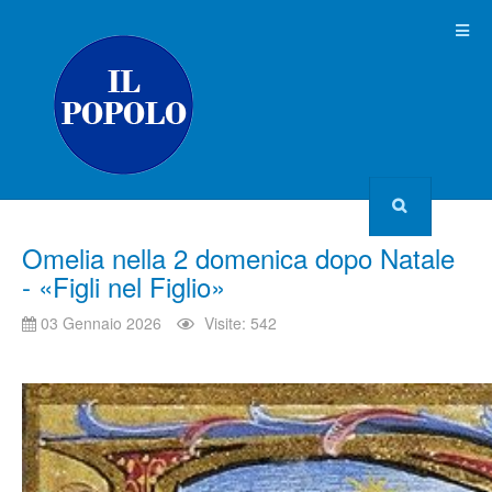
Omelia nella 2 domenica dopo Natale
- «Figli nel Figlio»
03 Gennaio 2026
Visite: 542