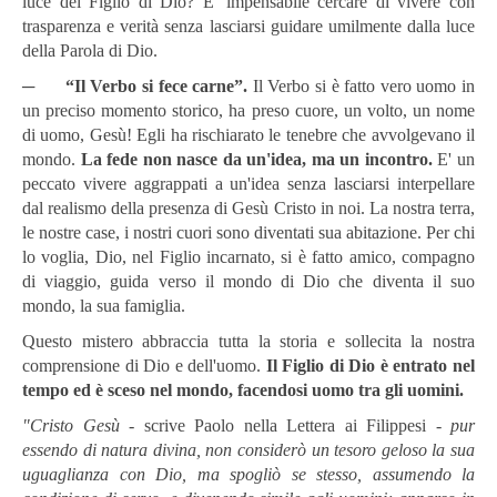
luce del Figlio di Dio? E' impensabile cercare di vivere con
trasparenza e verità senza lasciarsi guidare umilmente dalla luce
della Parola di Dio.
─
“Il Verbo si fece carne”.
Il Verbo si è fatto vero uomo in
un preciso momento storico, ha preso cuore, un volto, un nome
di uomo, Gesù! Egli ha rischiarato le tenebre che avvolgevano il
mondo.
La fede non nasce da un'idea, ma un incontro.
E' un
peccato vivere aggrappati a un'idea senza lasciarsi interpellare
dal realismo della presenza di Gesù Cristo in noi. La nostra terra,
le nostre case, i nostri cuori sono diventati sua abitazione. Per chi
lo voglia, Dio, nel Figlio incarnato, si è fatto amico, compagno
di viaggio, guida verso il mondo di Dio che diventa il suo
mondo, la sua famiglia.
Questo mistero abbraccia tutta la storia e sollecita la nostra
comprensione di Dio e dell'uomo.
Il Figlio di Dio è entrato nel
tempo ed è sceso nel mondo, facendosi uomo tra gli uomini.
"Cristo Gesù
- scrive Paolo nella Lettera ai Filippesi -
pur
essendo di natura divina, non considerò un tesoro geloso la sua
uguaglianza con Dio, ma spogliò se stesso, assumendo la