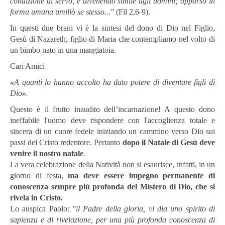
condizione di servo, e divenendo simile agli uomini; apparso in
forma umana umiliò se stesso..."
(Fil 2,6-9).
In questi due brani vi è la sintesi del dono di Dio nel Figlio,
Gesù di Nazareth, figlio di Maria che contempliamo nel volto di
un bimbo nato in una mangiatoia.
Cari Amici
«
A quanti lo hanno accolto ha dato potere di diventare figli di
Dio
»
.
Questo è il frutto inaudito dell’incarnazione! A questo dono
ineffabile l'uomo deve rispondere con l'accoglienza totale e
sincera di un cuore fedele iniziando un cammino verso Dio sui
passi del Cristo redentore. Pertanto
dopo il Natale di Ge­sù deve
venire il nostro na­tale
.
La vera celebrazione della Natività non si esaurisce, infatti, in un
giorno di festa,
ma deve essere impegno permanente di
conoscenza sempre più profonda del Mistero di Dio, che si
rivela in Cristo.
Lo auspica Paolo:
"il Padre della gloria, vi dia uno spirito di
sapienza e di rivelazione, per una più profonda conoscenza di