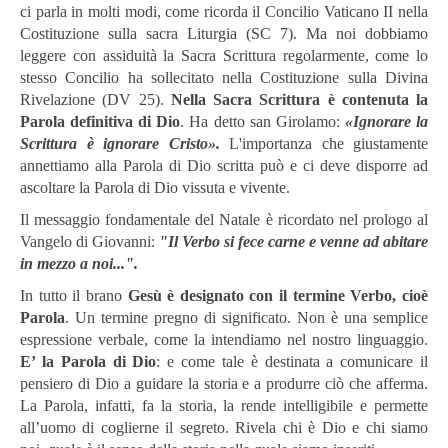
ci parla in molti modi, come ricorda il Concilio Vaticano II nella
Costituzione sulla sacra Liturgia (SC 7). Ma noi dobbiamo
leggere con assiduità la Sacra Scrittura regolarmente, come lo
stesso Concilio ha sollecitato nella Costituzione sulla Divina
Rivelazione (DV 25).
Nella Sacra Scrittura è contenuta la
Parola definitiva di Dio
. Ha detto san Girolamo:
«Ignorare la
Scrittura è ignorare Cristo».
L'importanza che giustamente
annettiamo alla Parola di Dio scritta può e ci deve disporre ad
ascoltare la Parola di Dio vissuta e vivente.
Il messaggio fondamentale del Natale è ricordato nel prologo al
Vangelo di Giovanni:
"Il Verbo si fece carne e venne ad abitare
in mezzo a noi...".
In tutto il brano
Gesù è designato con il termine Verbo, cioè
Parola
. Un termine pregno di significato. Non è una semplice
espressione verbale, come la intendiamo nel nostro linguaggio.
E’ la Parola di Dio
: e come tale è destinata a comunicare il
pensiero di Dio a guidare la storia e a produrre ciò che afferma.
La Parola, infatti, fa la storia, la rende intelligibile e permette
all’uomo di coglierne il segreto. Rivela chi è Dio e chi siamo