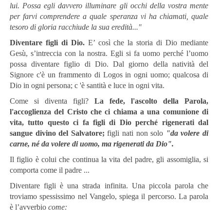
lui. Possa egli davvero illuminare gli occhi della vostra mente
per farvi comprendere a quale speranza vi ha chiamati, quale
tesoro di gloria racchiude la sua eredità..."
Diventare figli di Dio.
E’ così che la storia di Dio mediante
Gesù, s’intreccia con la nostra. Egli si fa uomo perché l’uomo
possa diventare figlio di Dio. Dal giorno della natività del
Signore c'è un frammen­to di Logos in ogni uomo; qualcosa di
Dio in ogni persona; c 'è santità e luce in o­gni vita.
Come si diventa figli?
L
a fede, l'ascolto della Parola,
l'accoglienza del Cristo che ci chiama a una comunione di
vita, tutto questo ci fa figli di Dio perché rigenerati dal
sangue divino del Salvatore;
figli nati non solo
"da volere di
carne, né da volere di uomo, ma rigenerati da Dio".
Il figlio è colui che continua la vita del padre, gli assomiglia, si
com­porta come il padre ...
Diventare figli è una strada infinita. U­na piccola parola che
troviamo spessissimo nel Vangelo, spiega il percorso. La parola
è l’avverbio
come: