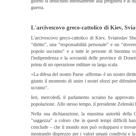
giorno si dedichino intensamente alla preghiera e al di
guerra.
L'arcivescovo greco-cattolico di Kiev,
Svia
L'arcivescovo greco-cattolico di Kiev, Sviatoslav She
“diritto”, una “responsabilità personale” e un “dovere d
popolo uscraino" e a tutte le persone di buomna vo
l'indipendenza e la sovranità delle province di Donet
prima di un operazione militare su larga scala.
«La difesa del nostro Paese -afferma- è un nostro dirit
giunto il momento di unire i nostri sforzi per difendere 
ucraino".
Ieri, mercoledì, il parlamento ucraino ha approvat
popolazione. Allo stesso tempo, il presidente Zelenski ha
Nella sua dichiarazione, la massima autorità della
"saggezza" a coloro che in questi tempi difficili ha
conclude – che il mondo non può svilupparsi e trovare r
mostrando disprezzo per i valori umani condivisi e la