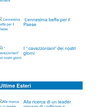
L’ennesima beffa per il
Paese
I “ cavazzoniani” dei nostri
giorni
Ultime Esteri
Alla ricerca di un leader
capace di unificare o,