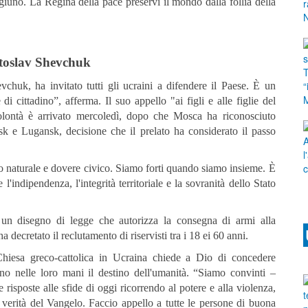
giuno. La Regina della pace preservi il mondo dalla follia della
toslav Shevchuk
vchuk, ha invitato tutti gli ucraini a difendere il Paese. È un
i cittadino”, afferma. Il suo appello "ai figli e alle figlie del
lontà è arrivato mercoledì, dopo che Mosca ha riconosciuto
sk e Lugansk, decisione che il prelato ha considerato il passo
to naturale e dovere civico. Siamo forti quando siamo insieme. È
l'indipendenza, l'integrità territoriale e la sovranità dello Stato
o un disegno di legge che autorizza la consegna di armi alla
 decretato il reclutamento di riservisti tra i 18 ei 60 anni.
 Chiesa greco-cattolica in Ucraina chiede a Dio di concedere
nno nelle loro mani il destino dell'umanità. “Siamo convinti –
isposte alle sfide di oggi ricorrendo al potere e alla violenza,
 verità del Vangelo. Faccio appello a tutte le persone di buona