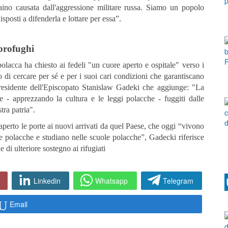
aino causata dall'aggressione militare russa. Siamo un popolo
posti a difenderla e lottare per essa”.
profughi
olacca ha chiesto ai fedeli "un cuore aperto e ospitale" verso i
 di cercare per sé e per i suoi cari condizioni che garantiscano
presidente dell'Episcopato Stanislaw Gadeki che aggiunge: "La
e - apprezzando la cultura e le leggi polacche - fuggiti dalle
tra patria".
perto le porte ai nuovi arrivati ​​da quel Paese, che oggi “vivono
e polacche e studiano nelle scuole polacche”, Gadecki riferisce
di ulteriore sostegno ai rifugiati
Linkedin
Whatsapp
Telegram
Email