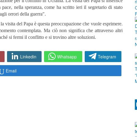
azione per il conflitto in Ucraina. La visita del Papa si inserisce
ace, nella speranza, come ha scritto ieri il segretario di stato
agli orrori della guerra".
la visita del Papa è questa preoccupazione che vuole esprimere.
momento contemplata. Ma ciò non significa che attraverso altri
ché si fermi il conflitto e si trovino altre soluzioni.
Linkedin
Whatsapp
Telegram
Email