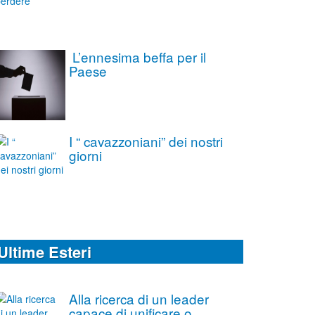
L’ennesima beffa per il
Paese
I “ cavazzoniani” dei nostri
giorni
Ultime Esteri
Alla ricerca di un leader
capace di unificare o,