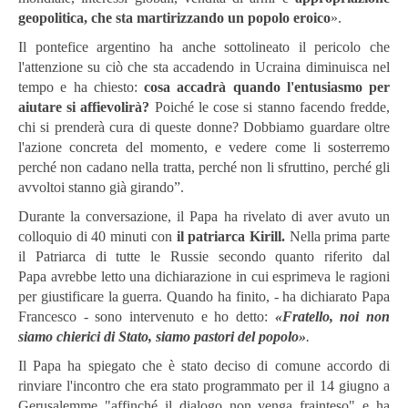
geopolitica, che sta martirizzando un popolo eroico
».
Il pontefice argentino ha anche sottolineato il pericolo che
l'attenzione su ciò che sta accadendo in Ucraina diminuisca nel
tempo e ha chiesto:
cosa accadrà quando l'entusiasmo per
aiutare si affievolirà?
Poiché le cose si stanno facendo fredde,
chi si prenderà cura di queste donne? Dobbiamo guardare oltre
l'azione concreta del momento, e vedere come li sosterremo
perché non cadano nella tratta, perché non li sfruttino, perché gli
avvoltoi stanno già girando”.
Durante la conversazione, il Papa ha rivelato di aver avuto un
colloquio di 40 minuti con
il patriarca Kirill.
Nella prima parte
il Patriarca di tutte le Russie secondo quanto riferito dal
Papa avrebbe letto una dichiarazione in cui esprimeva le ragioni
per giustificare la guerra. Quando ha finito, - ha dichiarato Papa
Francesco - sono intervenuto e ho detto:
«Fratello, noi non
siamo chierici di Stato, siamo pastori del popolo»
.
Il Papa ha spiegato che è stato deciso di comune accordo di
rinviare l'incontro che era stato programmato per il 14 giugno a
Gerusalemme "affinché il dialogo non venga frainteso" e ha