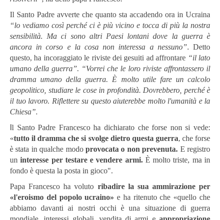
Il Santo Padre avverte che quanto sta accadendo ora in Ucraina
“lo vediamo così perché ci è più vicino e tocca di più la nostra
sensibilità. Ma ci sono altri Paesi lontani dove la guerra è
ancora in corso e la cosa non interessa a nessuno”
. Detto
questo, ha incoraggiato le riviste dei gesuiti ad affrontare
“il lato
umano della guerra”.
“Vorrei che le loro riviste affrontassero il
dramma umano della guerra
. È molto utile fare un calcolo
geopolitico, studiare le cose in profondità. Dovrebbero, perché è
il tuo lavoro. Riflettere su questo aiuterebbe molto l'umanità e la
Chiesa”.
I
l Santo Padre Francesco ha dichiarato che forse non si vede:
«
tutto il dramma che si svolge dietro questa guerra
, che forse
è stata in qualche modo
provocata o non prevenuta.
E registro
un
interesse per testare e vendere armi.
È molto triste, ma in
fondo è questa la posta in gioco".
Papa Francesco ha voluto
ribadire la sua ammirazione per
«l'eroismo del popolo ucraino»
e ha ritenuto che «quello che
abbiamo davanti ai nostri occhi è una situazione di guerra
mondiale, interessi globali, vendita di armi e
appropriazione