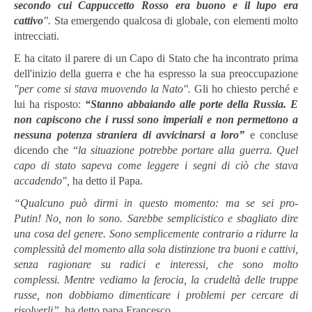
secondo cui Cappuccetto Rosso era buono e il lupo era
cattivo
".
Sta emergendo qualcosa di globale, con elementi molto
intrecciati.
E ha citato il parere di un Capo di Stato che ha incontrato prima
dell'inizio della guerra e che ha espresso la sua preoccupazione
"per come si stava muovendo la Nato".
Gli ho chiesto perché e
lui ha risposto:
“
Stanno abbaiando alle porte della Russia. E
non capiscono che i russi sono imperiali e non permettono a
nessuna potenza straniera di avvicinarsi a loro
”
e concluse
dicendo che “
la situazione potrebbe portare alla guerra. Quel
capo di stato sapeva come leggere i segni di ciò che stava
accadendo",
ha detto il Papa.
“Qualcuno può dirmi in questo momento: ma se sei pro-
Putin! No, non lo sono. Sarebbe semplicistico e sbagliato dire
una cosa del genere. Sono semplicemente contrario a ridurre la
complessità del momento alla sola distinzione tra buoni e cattivi,
senza ragionare su radici e interessi, che sono molto
complessi. Mentre vediamo la ferocia, la crudeltà delle truppe
russe, non dobbiamo dimenticare i problemi per cercare di
risolverli”
, ha detto papa Francesco.