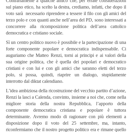
Contrariamente a qualche amico che, per errate considerazioni
sul piano etico, ha scelto la destra, crediamo, infatti, che dopo il
voto sarà necessario riprendere a tessere il filo con gli amici del
terzo polo e con quanti anche nell’area del PD, sono interessati a
concorrere alla ricomposizione politica dell’area cattolico
democratica e cristiano sociale.
Sì un centro politico nuovo è possibile e la partecipazione di una
forte componente popolare e democratica indispensabile. Ci
auguriamo che Matteo Renzi, torni ai principi e ai valori della
sua origine politica, che è quella dei popolari e democratico
cristiani e con lui e con gli amici che saranno eletti del terzo
polo, si possa, quindi, riaprire un dialogo, stupidamente
interrotto dal diktat calendiano.
L’idea ambiziosa della ricostruzione del vecchio partito d’azione,
Renzi la lasci a Calenda, convinto, insieme a noi che, come nella
migliore storia della nostra Repubblica, l’apporto della
componente democratica cristiana e popolare è tuttora
determinante. Avremo modo di ragionare con più elementi a
disposizione dopo il voto del 25 settembre, ma, intanto,
riconfermiamo che il nostro progetto politico era e rimane quello