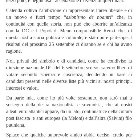
terzo polo, e neghittosa l’accettazione di Renzi di quel diktat.
Calenda coltiva l’ambizione di rappresentare l’area liberale e di
un nuovo e fuori tempo “
azionismo de noantri
” che, in
continuità con quella storia, non può che aborrire un’alleanza
con la DC e i Popolari. Meno comprensibile Renzi che, di
questa nostra storia politica e culturale, è stato pure partecipe. I
risultati del prossimo 25 settembre ci diranno se e chi ha avuto
ragione.
Noi, privati del simbolo e di candidati, come ha condiviso la
direzione nazionale DC del 6 settembre scorso, saremo liberi di
votare secondo scienza e coscienza, decidendo in base ai
candidati presenti nelle diverse liste più vicini ai nostri principi,
interessi e valori.
Da parte mia, come ho più volte sostenuto, non sarò mai a
sostegno della destra nazionalista e sovranista, che ai nostri
alleati euro atlantici appare, da un lato, continuatrice della cultura
post fascista e anti europea (la Meloni) e dall’altra (Salvini) filo
putiniana.
Spiace che qualche autorevole amico abbia deciso, credo per