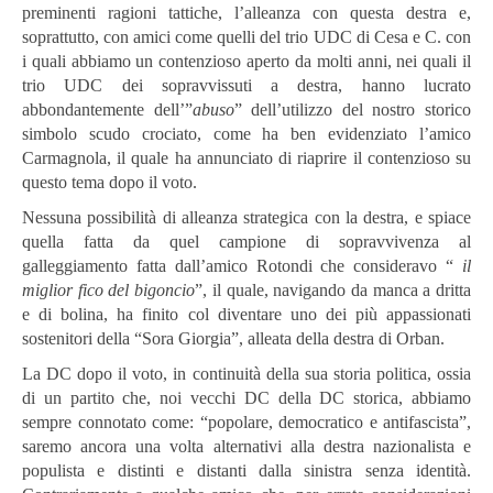
preminenti ragioni tattiche, l’alleanza con questa destra e,
soprattutto, con amici come quelli del trio UDC di Cesa e C. con
i quali abbiamo un contenzioso aperto da molti anni, nei quali il
trio UDC dei sopravvissuti a destra, hanno lucrato
abbondantemente dell’”
abuso
” dell’utilizzo del nostro storico
simbolo scudo crociato, come ha ben evidenziato l’amico
Carmagnola, il quale ha annunciato di riaprire il contenzioso su
questo tema dopo il voto.
Nessuna possibilità di alleanza strategica con la destra, e spiace
quella fatta da quel campione di sopravvivenza al
galleggiamento fatta dall’amico Rotondi che consideravo “
il
miglior fico del bigoncio
”, il quale, navigando da manca a dritta
e di bolina, ha finito col diventare uno dei più appassionati
sostenitori della “Sora Giorgia”, alleata della destra di Orban.
La DC dopo il voto, in continuità della sua storia politica, ossia
di un partito che, noi vecchi DC della DC storica, abbiamo
sempre connotato come: “popolare, democratico e antifascista”,
saremo ancora una volta alternativi alla destra nazionalista e
populista e distinti e distanti dalla sinistra senza identità.