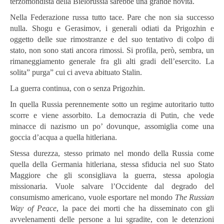
terzomondista della Bielorussia sarebbe una grande novità.
Nella Federazione russa tutto tace. Pare che non sia successo
nulla. Shogu e Gerasimov, i generali odiati da Prigozhin e
oggetto delle sue rimostranze e del suo tentativo di colpo di
stato, non sono stati ancora rimossi. Si profila, però, sembra, un
rimaneggiamento generale fra gli alti gradi dell’esercito. La
solita” purga” cui ci aveva abituato Stalin.
La guerra continua, con o senza Prigozhin.
In quella Russia perennemente sotto un regime autoritario tutto
scorre e viene assorbito. La democrazia di Putin, che vede
minacce di nazismo un po’ dovunque, assomiglia come una
goccia d’acqua a quella hitleriana.
Stessa durezza, stesso primato nel mondo della Russia come
quella della Germania hitleriana, stessa sfiducia nel suo Stato
Maggiore che gli sconsigliava la guerra, stessa apologia
missionaria. Vuole salvare l’Occidente dal degrado del
consumismo americano, vuole esportare nel mondo
The Russian
Way of Peace
, la pace dei morti che ha disseminato con gli
avvelenamenti delle persone a lui sgradite, con le detenzioni