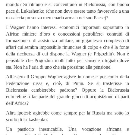
mondo? Si ritirano e si concentrano in Bielorussia, con buona
pace di Lukashenko (che non deve essere tanto favorevole a una
massiccia presenza mercenaria armata nel suo Paese)?
I Wagner hanno interessi economici importanti soprattutto in
Africa: miniere d’oro e concessioni petrolifere, contratti di
formazione e di assistenza militare, un gigantesco complesso di
affari cui sembra impossibile rinunciare di colpo e che è la fonte
della ricchezza di cui dispone la Wagner (e Prigozhin). Non è
pensabile che Prigozhin molli tutto per starsene rifugiato dove
sta. Non ha l’aria di uno che sia prossimo alla pensione.
All’estero il Gruppo Wagner agisce in nome e per conto della
Federazione russa e, cioè, di Putin. Se si trasferisse in
Bielorussia cambierebbe padrone? Oppure la Bielorussia
entrerebbe a far parte del grande gioco di acquisizione di parti
dell’Africa?
Altra ipotesi: agirebbe come sempre per la Russia ma sotto lo
scudo di Lukashenko.
Un pasticcio inestricabile. Una vocazione africana e