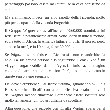
personaggio possono essere rassicurati: se la cava benissimo da
solo.
Ma esaminiamo, invece, un altro aspetto della faccenda, molto
più preoccupante della vicenda Progozhin.
Il Gruppo Wagner conta, all’incirca, 50/60.000 uomini, a lui
fedelissimi e pesantemente armati. Sono sparsi in tutto il mondo,
soprattutto in Africa, in America latina e in Siria. Il grosso, però,
almeno la metà, è in Ucraina, forse 30.000 uomini.
Se Prigozhin si trasferisse in Bielorussia, non ci andrebbe da
solo. La sua armata personale lo seguirebbe. Come? Non è un
viaggio organizzabile da un’Agenzia turistica. Immagino
colonne di carri armati e di camion. Però, nessun movimento in
questo senso viene segnalato.
Da dove verrebbero? Dal fronte ucraino, sguarnendolo? Già i
Russi sono in difficoltà con la controffensiva ucraina. Privarsi
dei Wagner sarebbe disastroso. Potrebbero essere sostituiti solo
molto lentamente. Un’ipotesi difficile da accettare.
Altra questione: che succede con gli altri Wagner sparsi per il