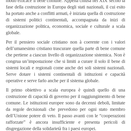
modo efficace il bene comune. Appena chiusa nel XIX secolo la
fase della costruzione in Europa degli stati nazionali, il cui esito
ha portato anche a conflitti armati, è iniziata quella di costruzione
di sistemi politici continentali, accompagnata da inizi di
organizzazione politica, economica, sociale e culturale a scala
globale.
Per il pensiero sociale cristiano non à coerente con i valori
dell’umanesimo cristiano trascurare quella parte di bene comune
che pertiene a ciascun livello di organizzazione sistemica. Non è
congrua un’impostazione che si limiti a curare il solo il bene di
sistemi locali e regionali come anche dei soli sistemi nazionali.
Serve dotare i sistemi continentali di istituzioni e capacità
operative e serve farlo anche per il sistema globale.
Il primo obiettivo a scala europea è quindi quello di una
costruzione di capacità di governo per il raggiungimento di bene
comune. Le istituzioni europee sono da decenni deboli, limitate
da regole decisionali che prevedono per ogni stato membro
dell’Unione potere di veto. Il passo avanti con le “cooperazioni
rafforzate” è ancora insufficiente e presenta pericoli di
disgregazione della solidarietà fra i paesi europei.