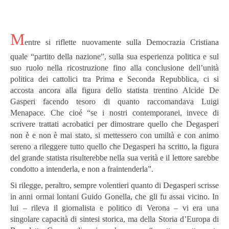
M
entre si riflette nuovamente sulla Democrazia Cristiana
quale “partito della nazione”, sulla sua esperienza politica e sul
suo ruolo nella ricostruzione fino alla conclusione dell’unità
politica dei cattolici tra Prima e Seconda Repubblica, ci si
accosta ancora alla figura dello statista trentino Alcide De
Gasperi facendo tesoro di quanto raccomandava Luigi
Menapace. Che cioé “se i nostri contemporanei, invece di
scrivere trattati acrobatici per dimostrare quello che Degasperi
non è e non è mai stato, si mettessero con umiltà e con animo
sereno a rileggere tutto quello che Degasperi ha scritto, la figura
del grande statista risulterebbe nella sua verità e il lettore sarebbe
condotto a intenderla, e non a fraintenderla”.
Si rilegge, peraltro, sempre volentieri quanto di Degasperi scrisse
in anni ormai lontani Guido Gonella, che gli fu assai vicino. In
lui – rileva il giornalista e politico di Verona – vi era una
singolare capacità di sintesi storica, ma della Storia d’Europa di