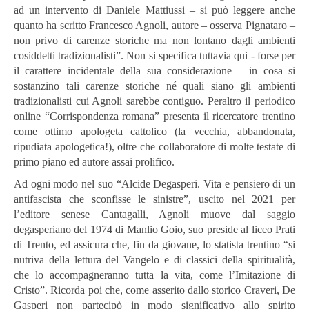
ad un intervento di Daniele Mattiussi – si può leggere anche
quanto ha scritto Francesco Agnoli, autore – osserva Pignataro –
non privo di carenze storiche ma non lontano dagli ambienti
cosiddetti tradizionalisti”. Non si specifica tuttavia qui - forse per
il carattere incidentale della sua considerazione – in cosa si
sostanzino tali carenze storiche né quali siano gli ambienti
tradizionalisti cui Agnoli sarebbe contiguo. Peraltro il periodico
online “Corrispondenza romana” presenta il ricercatore trentino
come ottimo apologeta cattolico (la vecchia, abbandonata,
ripudiata apologetica!), oltre che collaboratore di molte testate di
primo piano ed autore assai prolifico.
Ad ogni modo nel suo “Alcide Degasperi. Vita e pensiero di un
antifascista che sconfisse le sinistre”, uscito nel 2021 per
l’editore senese Cantagalli, Agnoli muove dal saggio
degasperiano del 1974 di Manlio Goio, suo preside al liceo Prati
di Trento, ed assicura che, fin da giovane, lo statista trentino “si
nutriva della lettura del Vangelo e di classici della spiritualità,
che lo accompagneranno tutta la vita, come l’Imitazione di
Cristo”. Ricorda poi che, come asserito dallo storico Craveri, De
Gasperi non partecipò in modo significativo allo spirito