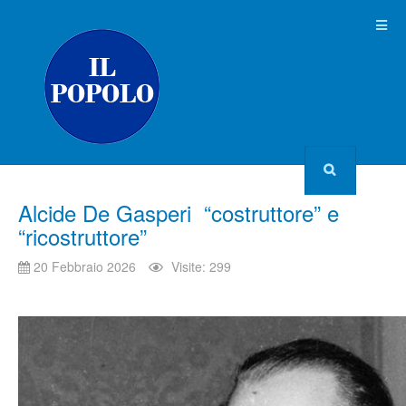
Alcide De Gasperi “costruttore” e
“ricostruttore”
20 Febbraio 2026
Visite: 299