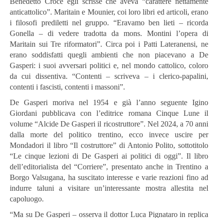
Benedetto Croce egli scrisse che aveva “carattere nettamente
anticattolico”. Maritain e Mounier, coi loro libri ed articoli, erano
i filosofi prediletti nel gruppo. “Eravamo ben lieti – ricorda
Gonella – di vedere tradotta da mons. Montini l’opera di
Maritain sui Tre riformatori”. Circa poi i Patti Lateranensi, ne
erano soddisfatti quegli ambienti che non piacevano a De
Gasperi: i suoi avversari politici e, nel mondo cattolico, coloro
da cui dissentiva. “Contenti – scriveva – i clerico-papalini,
contenti i fascisti, contenti i massoni”.
De Gasperi moriva nel 1954 e già l’anno seguente Igino
Giordani pubblicava con l’editrice romana Cinque Lune il
volume “Alcide De Gasperi il ricostruttore”. Nel 2024, a 70 anni
dalla morte del politico trentino, ecco invece uscire per
Mondadori il libro “Il costruttore” di Antonio Polito, sottotitolo
“Le cinque lezioni di De Gasperi ai politici di oggi”. Il libro
dell’editorialista del “Corriere”, presentato anche in Trentino a
Borgo Valsugana, ha suscitato interesse e varie reazioni fino ad
indurre taluni a visitare un’interessante mostra allestita nel
capoluogo.
“Ma su De Gasperi – osserva il dottor Luca Pignataro in replica