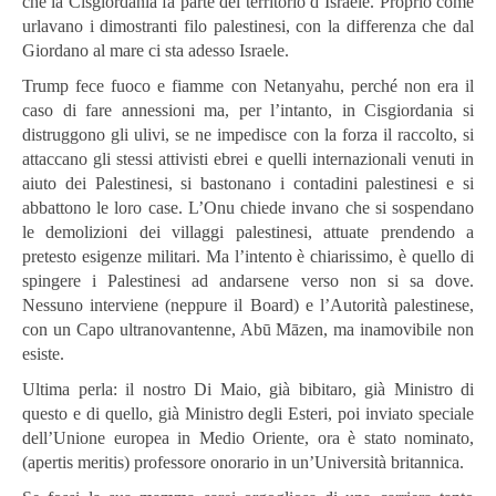
che la Cisgiordania fa parte del territorio d’Israele. Proprio come
urlavano i dimostranti filo palestinesi, con la differenza che dal
Giordano al mare ci sta adesso Israele.
Trump fece fuoco e fiamme con Netanyahu, perché non era il
caso di fare annessioni ma, per l’intanto, in Cisgiordania si
distruggono gli ulivi, se ne impedisce con la forza il raccolto, si
attaccano gli stessi attivisti ebrei e quelli internazionali venuti in
aiuto dei Palestinesi, si bastonano i contadini palestinesi e si
abbattono le loro case. L’Onu chiede invano che si sospendano
le demolizioni dei villaggi palestinesi, attuate prendendo a
pretesto esigenze militari. Ma l’intento è chiarissimo, è quello di
spingere i Palestinesi ad andarsene verso non si sa dove.
Nessuno interviene (neppure il Board) e l’Autorità palestinese,
con un Capo ultranovantenne, Abū Māzen, ma inamovibile non
esiste.
Ultima perla: il nostro Di Maio, già bibitaro, già Ministro di
questo e di quello, già Ministro degli Esteri, poi inviato speciale
dell’Unione europea in Medio Oriente, ora è stato nominato,
(apertis meritis) professore onorario in un’Università britannica.