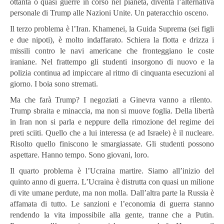
ottanta o quasi guerre in corso nel pianeta, diventa l’alternativa
personale di Trump alle Nazioni Unite. Un pateracchio osceno.
Il terzo problema è l’Iran. Khamenei, la Guida Suprema (sei figli
e due nipoti), è molto indaffarato. Schiera la flotta e drizza i
missili contro le navi americane che fronteggiano le coste
iraniane. Nel frattempo gli studenti insorgono di nuovo e la
polizia continua ad impiccare al ritmo di cinquanta esecuzioni al
giorno. I boia sono stremati.
Ma che farà Trump? I negoziati a Ginevra vanno a rilento.
Trump sbraita e minaccia, ma non si muove foglia. Della libertà
in Iran non si parla e neppure della rimozione del regime dei
preti sciiti. Quello che a lui interessa (e ad Israele) è il nucleare.
Risolto quello finiscono le smargiassate. Gli studenti possono
aspettare. Hanno tempo. Sono giovani, loro.
Il quarto problema è l’Ucraina martire. Siamo all’inizio del
quinto anno di guerra. L’Ucraina è distrutta con quasi un milione
di vite umane perdute, ma non molla. Dall’altra parte la Russia è
affamata di tutto. Le sanzioni e l’economia di guerra stanno
rendendo la vita impossibile alla gente, tranne che a Putin.