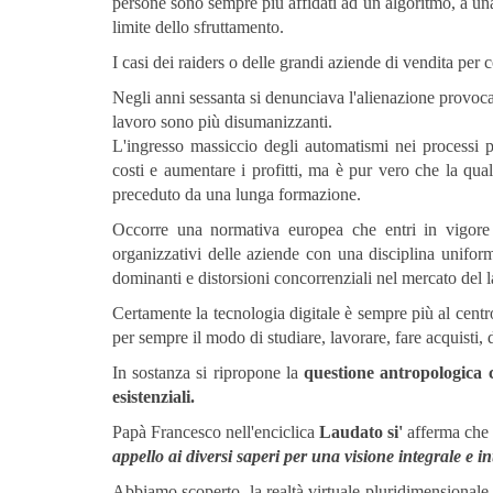
persone sono sempre più affidati ad un algoritmo, a una 
limite dello sfruttamento.
I casi dei raiders o delle grandi aziende di vendita pe
Negli anni sessanta si denunciava l'alienazione provocat
lavoro sono più disumanizzanti.
L'ingresso massiccio degli automatismi nei processi p
costi e aumentare i profitti, ma è pur vero che la qua
preceduto da una lunga formazione.
Occorre una normativa europea che entri in vigore 
organizzativi delle aziende con una disciplina uniforme
dominanti e distorsioni concorrenziali nel mercato del 
Certamente la tecnologia digitale è sempre più al centr
per sempre il modo di studiare, lavorare, fare acquisti, d
In sostanza si ripropone la
questione antropologica 
esistenziali.
Papà Francesco nell'enciclica
Laudato si'
afferma che
appello ai diversi saperi per una visione integrale e i
Abbiamo scoperto, la realtà virtuale pluridimensionale 