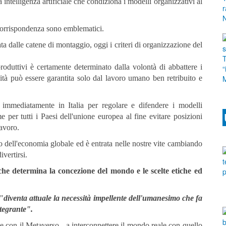
intelligenza artificiale che condiziona i modelli organizzativi al
r corrispondenza sono emblematici.
a dalle catene di montaggio, oggi i criteri di organizzazione del
roduttivi è certamente determinato dalla volontà di abbattere i
lità può essere garantita solo dal lavoro umano ben retribuito e
immediatamente in Italia per regolare e difendere i modelli
 per tutti i Paesi dell'unione europea al fine evitare posizioni
lavoro.
o dell'economia globale ed è entrata nelle nostre vite cambiando
ivertirsi.
che determina la concezione del mondo e le scelte etiche ed
 "
diventa attuale la necessità impellente dell'umanesimo che fa
ntegrante".
e con il Metaverso - a interconnettere il mondo reale con quello