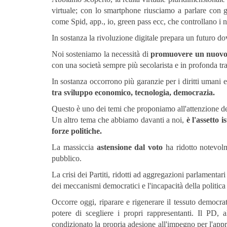
virtuale; con lo smartphone riusciamo a parlare con gl
come Spid, app., io, green pass ecc, che controllano i no
In sostanza la rivoluzione digitale prepara un futuro do
Noi sosteniamo la necessità di
promuovere un nuov
con una società sempre più secolarista e in profonda t
In sostanza occorrono più garanzie per i diritti umani e
tra sviluppo economico, tecnologia, democrazia.
Questo è uno dei temi che proponiamo all'attenzione de
Un altro tema che abbiamo davanti a noi,
è l'assetto i
forze politiche.
La massiccia
astensione dal voto
ha ridotto notevolme
pubblico.
La crisi dei Partiti, ridotti ad aggregazioni parlamenta
dei meccanismi democratici e l'incapacità della politica 
Occorre oggi, riparare e rigenerare il tessuto democra
potere di scegliere i propri rappresentanti. Il PD,
condizionato la propria adesione all'impegno per l'appr