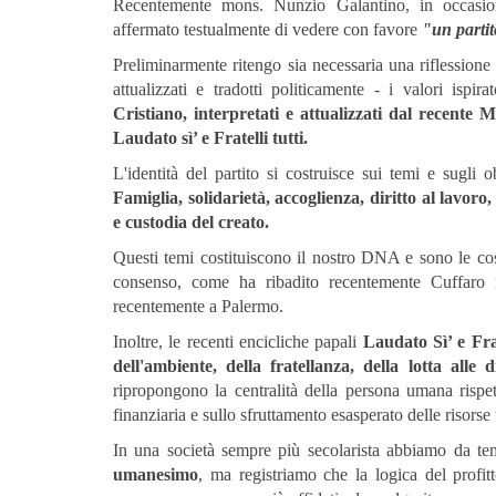
Recentemente mons. Nunzio Galantino, in occasione
affermato testualmente di vedere con favore
"un partit
Preliminarmente ritengo sia necessaria una riflessione 
attualizzati e tradotti politicamente - i valori ispira
Cristiano, interpretati e attualizzati dal recente 
Laudato sì’ e Fratelli tutti.
L'identità del partito si costruisce sui temi e sugli 
Famiglia, solidarietà, accoglienza, diritto al lavoro
e custodia del creato.
Questi temi costituiscono il nostro DNA e sono le cos
consenso, come ha ribadito recentemente Cuffaro ne
recentemente a Palermo.
Inoltre, le recenti encicliche papali
Laudato Sì’ e Fra
dell'ambiente, della fratellanza, della lotta alle 
ripropongono la centralità della persona umana rispet
finanziaria e sullo sfruttamento esasperato delle risorse
In una società sempre più secolarista abbiamo da t
umanesimo
, ma registriamo che la logica del profit