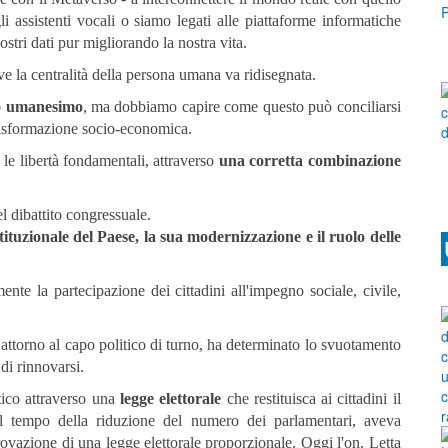
i assistenti vocali o siamo legati alle piattaforme informatiche
stri dati pur migliorando la nostra vita.
ve la centralità della persona umana va ridisegnata.
o umanesimo
, ma dobbiamo capire come questo può conciliarsi
rasformazione socio-economica.
 le libertà fondamentali, attraverso
una corretta combinazione
l dibattito congressuale.
stituzionale del Paese,
la sua modernizzazione e il ruolo delle
nte la partecipazione dei cittadini all'impegno sociale, civile,
ri attorno al capo politico di turno, ha determinato lo svuotamento
di rinnovarsi.
tico attraverso una
legge elettorale
che restituisca ai cittadini il
 al tempo della riduzione del numero dei parlamentari, aveva
ovazione di una legge elettorale proporzionale. Oggi l'on. Letta