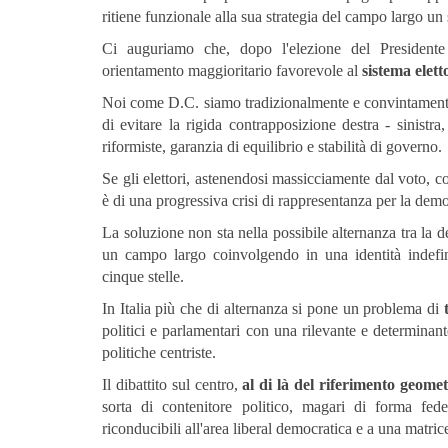
ritiene funzionale alla sua strategia del campo largo un 
Ci auguriamo che, dopo l'elezione del Presidente
orientamento maggioritario favorevole al
sistema elett
Noi come D.C. siamo tradizionalmente e convintamente
di evitare la rigida contrapposizione destra - sinist
riformiste, garanzia di equilibrio e stabilità di governo.
Se gli elettori, astenendosi massicciamente dal voto, con
è di una progressiva crisi di rappresentanza per la demo
La soluzione non sta nella possibile alternanza tra la d
un campo largo coinvolgendo in una identità indefini
cinque stelle.
In Italia più che di alternanza si pone un problema di
politici e parlamentari con una rilevante e determinan
politiche centriste.
Il dibattito sul centro,
al di là del riferimento geomet
sorta di contenitore politico, magari di forma fed
riconducibili all'area liberal democratica e a una matrice