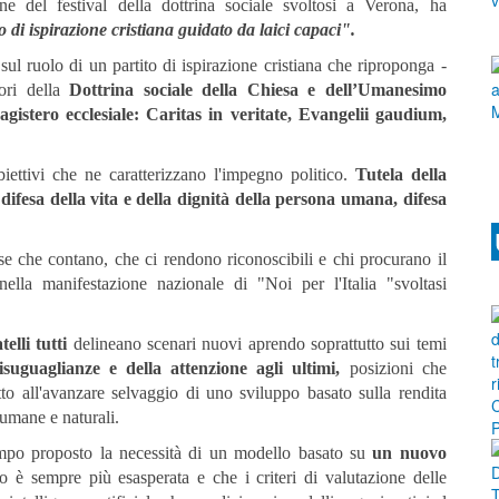
 del festival della dottrina sociale svoltosi a Verona, ha
o di ispirazione cristiana guidato da laici capaci".
sul ruolo di un partito di ispirazione cristiana che riproponga -
tori della
Dottrina sociale della Chiesa e dell’Umanesimo
Magistero ecclesiale: Caritas in veritate, Evangelii gaudium,
obiettivi che ne caratterizzano l'impegno politico.
Tutela della
, difesa della vita e della dignità della persona umana, difesa
e che contano, che ci rendono riconoscibili e chi procurano il
lla manifestazione nazionale di "Noi per l'Italia "svoltasi
telli
tutti
delineano scenari nuovi aprendo soprattutto sui temi
disuguaglianze e della attenzione agli ultimi,
posizioni che
to all'avanzare selvaggio di uno sviluppo basato sulla rendita
 umane e naturali.
empo proposto la necessità di un modello basato su
un nuovo
to è sempre più esasperata e che i criteri di valutazione delle