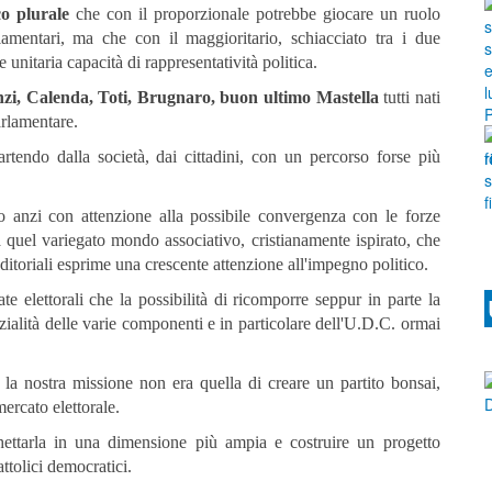
co plurale
che con il proporzionale potrebbe giocare un ruolo
arlamentari, ma che con il maggioritario, schiacciato tra i due
nitaria capacità di rappresentatività politica.
zi, Calenda, Toti, Brugnaro, buon ultimo Mastella
tutti nati
arlamentare.
rtendo dalla società, dai cittadini, con un percorso forse più
 anzi con attenzione alla possibile convergenza con le forze
 a quel variegato mondo associativo, cristianamente ispirato, che
nditoriali esprime una crescente attenzione all'impegno politico.
 elettorali che la possibilità di ricomporre seppur in parte la
zialità delle varie componenti e in particolare dell'U.D.C. ormai
a nostra missione non era quella di creare un partito bonsai,
ercato elettorale.
hettarla in una dimensione più ampia e costruire un progetto
attolici democratici.