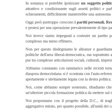
In sostanza si potrebbe ipotizzare
un soggetto politi
attrattivo e condizionante sugli assetti politici e p
schieramenti, difficilmente manterrebbe una autonoma e u
Oggi però purtroppo crescono
i partiti personali,
Ren
e protesi per una operazione prevalentemente di tipo p
Noi invece siamo impegnati a costruire un partito pa
complesso ma meno effimero.
Non per questo disdegniamo le alleanze e guardiamo
politiche dell'area liberal-democratica, ma soprattutto
pur tra complesse articolazioni sociali, culturali, impre
Abbiamo constatato con rammarico nelle recenti tornate
diaspora democristiana si è scontrata con l'auto-referen
apertamente e strettamente legata con la destra politica.
Noi, come abbiamo sempre sostenuto, ribadiamo che l
un'ulteriore piccola formazione politica da mettere sul m
Noi proponiamo con il progetto della D.C., di trag
aggregativo mirato, per quanto possibile, all'unità dei c