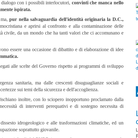
dialogo con i possibili interlocutori,
convinti che manca nello
amente ispirata.
o ma,
pur nella salvaguardia dell'identità originaria la D.C.,
emocristiana e aprirsi al confronto e alla contaminazione delle
età civile, da un mondo che ha tanti valori che ci accomunano e
vono essere una occasione di dibattito e di elaborazione di idee
ammatica.
 legati alle scelte del Governo rispetto ai programmi di sviluppo
genza sanitaria, ma dalle crescenti disuguaglianze sociali e
 incertezze sui temi della sicurezza e dell'accoglienza.
 rischiano inoltre, con lo sciopero inopportuno proclamato dalla
necessità di interventi perequativi e di sostegno necessita di
 dissesto idrogeologico e alle trasformazioni climatiche, ed un
L
upazione soprattutto giovanile.
R