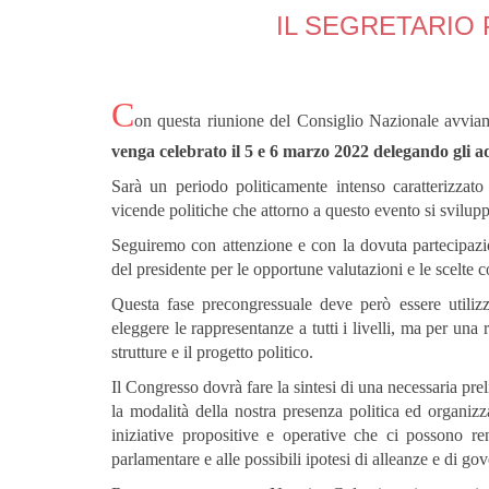
IL SEGRETARIO 
C
on questa riunione del Consiglio Nazionale avvia
venga celebrato il 5 e 6 marzo 2022 delegando gli a
Sarà un periodo politicamente intenso caratterizzato
vicende politiche che attorno a questo evento si svilup
Seguiremo con attenzione e con la dovuta partecipazion
del presidente per le opportune valutazioni e le scelte 
Questa fase precongressuale deve però essere utiliz
eleggere le rappresentanze a tutti i livelli, ma per una r
strutture e il progetto politico.
Il Congresso dovrà fare la sintesi di una necessaria pre
la modalità della nostra presenza politica ed organiz
iniziative propositive e operative che ci possono ren
parlamentare e alle possibili ipotesi di alleanze e di go