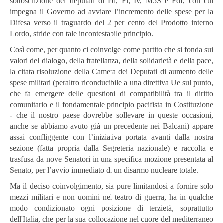
sottoscrizione dei deputati di Pd, Fi, Iv, M5S e FdI, con cui
impegna il Governo ad avviare l’incremento delle spese per la
Difesa verso il traguardo del 2 per cento del Prodotto interno
Lordo, stride con tale incontestabile principio.
Così come, per quanto ci coinvolge come partito che si fonda sui
valori del dialogo, della fratellanza, della solidarietà e della pace,
la citata risoluzione della Camera dei Deputati di aumento delle
spese militari (peraltro riconducibile a una direttiva Ue sul punto,
che fa emergere delle questioni di compatibilità tra il diritto
comunitario e il fondamentale principio pacifista in Costituzione
- che il nostro paese dovrebbe sollevare in queste occasioni,
anche se abbiamo avuto già un precedente nei Balcani) appare
assai confliggente con l’iniziativa portata avanti dalla nostra
sezione (fatta propria dalla Segreteria nazionale) e raccolta e
trasfusa da nove Senatori in una specifica mozione presentata al
Senato, per l’avvio immediato di un disarmo nucleare totale.
Ma il deciso coinvolgimento, sia pure limitandosi a fornire solo
mezzi militari e non uomini nel teatro di guerra, ha in qualche
modo condizionato ogni posizione di terzietà, soprattutto
dell'Italia, che per la sua collocazione nel cuore del mediterraneo