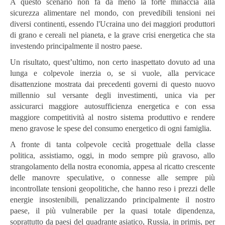
A questo scenario non fa da meno la forte minaccia alla
sicurezza alimentare nel mondo, con prevedibili tensioni nei
diversi continenti, essendo l'Ucraina uno dei maggiori produttori
di grano e cereali nel pianeta, e la grave crisi energetica che sta
investendo principalmente il nostro paese.
Un risultato, quest’ultimo, non certo inaspettato dovuto ad una
lunga e colpevole inerzia o, se si vuole, alla pervicace
disattenzione mostrata dai precedenti governi di questo nuovo
millennio sul versante degli investimenti, unica via per
assicurarci maggiore autosufficienza energetica e con essa
maggiore competitività al nostro sistema produttivo e rendere
meno gravose le spese del consumo energetico di ogni famiglia.
A fronte di tanta colpevole cecità progettuale della classe
politica, assistiamo, oggi, in modo sempre più gravoso, allo
strangolamento della nostra economia, appesa al ricatto crescente
delle manovre speculative, o connesse alle sempre più
incontrollate tensioni geopolitiche, che hanno reso i prezzi delle
energie insostenibili, penalizzando principalmente il nostro
paese, il più vulnerabile per la quasi totale dipendenza,
soprattutto da paesi del quadrante asiatico, Russia, in primis, per