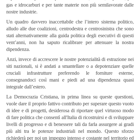
gas e idrocarburi e per tante materie non più semilavorate dalle
nostre industrie.
Un quadro davvero inaccettabile che l’intero sistema politico,
alludo alle due coalizioni, centrodestra e centrosinistra che sono
stati alternativamente alla guida politica degli esecutivi di questi
vent’anni, non ha saputo ricalibrare per attenuare la nostra
dipendenza.
Anzi, invece di accrescere le nostre potenzialità di estrazione nei
siti nazionali, si è andati a smantellare o a depotenziare quelle
cruciali infrastrutture preferendo le forniture esterne,
consegnandoci così mani e piedi ad una dipendenza quasi
integrale dall’estero.
La Democrazia Cristiana, in prima linea su queste questioni,
vuole dare il proprio fattivo contributo per superare questo vuoto
di idee e di progetti, desiderosa di riportare quel virtuoso modo
di fare politica che consentì all'Italia di ricostruirsi e di sviluppare
livelli di progresso e di benessere tali da farla assurgere ai gradi
più alti tra le potenze industriali nel mondo. Questo sforzo
richiederà per noi un impegno intenso e costante nel territorio ed