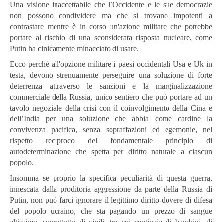
Una visione inaccettabile che l’Occidente e le sue democrazie
non possono condividere ma che si trovano impotenti a
contrastare mentre è in corso un'azione militare che potrebbe
portare al rischio di una sconsiderata risposta nucleare, come
Putin ha cinicamente minacciato di usare.
Ecco perché all'opzione militare i paesi occidentali Usa e Uk in
testa, devono strenuamente perseguire una soluzione di forte
deterrenza attraverso le sanzioni e la marginalizzazione
commerciale della Russia, unico sentiero che può portare ad un
tavolo negoziale della crisi con il coinvolgimento della Cina e
dell’India per una soluzione che abbia come cardine la
convivenza pacifica, senza sopraffazioni ed egemonie, nel
rispetto reciproco del fondamentale principio di
autodeterminazione che spetta per diritto naturale a ciascun
popolo.
Insomma se proprio la specifica peculiarità di questa guerra,
innescata dalla proditoria aggressione da parte della Russia di
Putin, non può farci ignorare il legittimo diritto-dovere di difesa
del popolo ucraino, che sta pagando un prezzo di sangue
altissimo, soprattutto di civili, tra cui centinaia di bambini, di