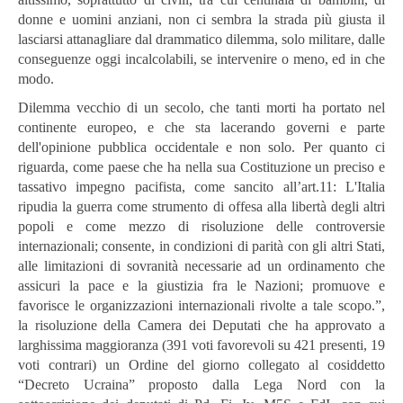
donne e uomini anziani, non ci sembra la strada più giusta il
lasciarsi attanagliare dal drammatico dilemma, solo militare, dalle
conseguenze oggi incalcolabili, se intervenire o meno, ed in che
modo.
Dilemma vecchio di un secolo, che tanti morti ha portato nel
continente europeo, e che sta lacerando governi e parte
dell'opinione pubblica occidentale e non solo. Per quanto ci
riguarda, come paese che ha nella sua Costituzione un preciso e
tassativo impegno pacifista, come sancito all’art.11: L'Italia
ripudia la guerra come strumento di offesa alla libertà degli altri
popoli e come mezzo di risoluzione delle controversie
internazionali; consente, in condizioni di parità con gli altri Stati,
alle limitazioni di sovranità necessarie ad un ordinamento che
assicuri la pace e la giustizia fra le Nazioni; promuove e
favorisce le organizzazioni internazionali rivolte a tale scopo.”,
la risoluzione della Camera dei Deputati che ha approvato a
larghissima maggioranza (391 voti favorevoli su 421 presenti, 19
voti contrari) un Ordine del giorno collegato al cosiddetto
“Decreto Ucraina” proposto dalla Lega Nord con la