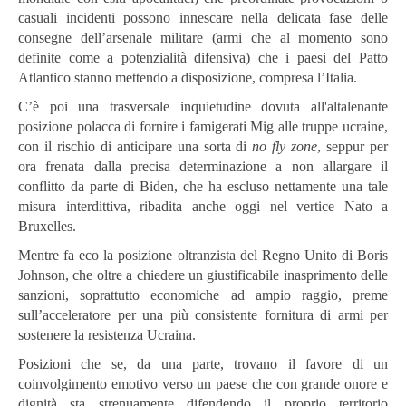
casuali incidenti possono innescare nella delicata fase delle
consegne dell’arsenale militare (armi che al momento sono
definite come a potenzialità difensiva) che i paesi del Patto
Atlantico stanno mettendo a disposizione, compresa l’Italia.
C’è poi una trasversale inquietudine dovuta all'altalenante
posizione polacca di fornire i famigerati Mig alle truppe ucraine,
con il rischio di anticipare una sorta di
no fly zone
, seppur per
ora frenata dalla precisa determinazione a non allargare il
conflitto da parte di Biden, che ha escluso nettamente una tale
misura interdittiva, ribadita anche oggi nel vertice Nato a
Bruxelles.
Mentre fa eco la posizione oltranzista del Regno Unito di Boris
Johnson, che oltre a chiedere un giustificabile inasprimento delle
sanzioni, soprattutto economiche ad ampio raggio, preme
sull’acceleratore per una più consistente fornitura di armi per
sostenere la resistenza Ucraina.
Posizioni che se, da una parte, trovano il favore di un
coinvolgimento emotivo verso un paese che con grande onore e
dignità sta strenuamente difendendo il proprio territorio