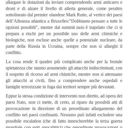
allargare le dotazioni da inviare comprendendo armi anticarro e
droni e di alzare il livello di allerta generale, come peraltro
sottolineato dal premier olandese Mark Rutte, al vertice dei paesi
dell’Alleanza atlantica a Bruxelles:”Dobbiamo pensare a tutte le
opzioni possibili", mentre dal summit nato è trapelato che ci si
prepara a rischi per un possibile uso delle armi chimiche e
biologiche, non escluse anche quelle a potenziale nucleare, da
parte della Russia in Ucraina, sempre che non si allarghi il
conflitto.
La cosa rende il quadro più complicato anche per la brutale
spietatezza che stanno assumendo gli attacchi indiscriminati, con
il sospetto di ricorso ad armi chimiche, mentre non si attenuano
gli attacchi ai civili, fino a comprendere anche ospedali e
famiglie terrorizzate in fuga dai territori sempre più devastati.
Eppur la stessa condizione di intervento non diretto, ad opera dei
paesi Nato, non ci mette, di certo, al riparo da possibili atti di
provocazione in direzione di un preordinato allargamento del
conflitto nei paesi confinanti. Nessuno può infatti escludere una
possibile escalation (che di fatto innescherebbe la terza guerra
mondiale con esiti apocalittici) che preordinate provocazioni o