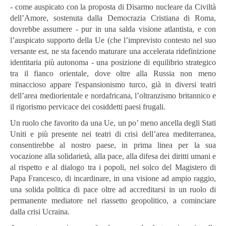
- come auspicato con la proposta di Disarmo nucleare da Civiltà
dell’Amore, sostenuta dalla Democrazia Cristiana di Roma,
dovrebbe assumere - pur in una salda visione atlantista, e con
l’auspicato supporto della Ue (che l’imprevisto contesto nel suo
versante est, ne sta facendo maturare una accelerata ridefinizione
identitaria più autonoma - una posizione di equilibrio strategico
tra il fianco orientale, dove oltre alla Russia non meno
minaccioso appare l'espansionismo turco, già in diversi teatri
dell’area mediorientale e nordafricana, l’oltranzismo britannico e
il rigorismo pervicace dei cosiddetti paesi frugali.
Un ruolo che favorito da una Ue, un po’ meno ancella degli Stati
Uniti e più presente nei teatri di crisi dell’area mediterranea,
consentirebbe al nostro paese, in prima linea per la sua
vocazione alla solidarietà, alla pace, alla difesa dei diritti umani e
al rispetto e al dialogo tra i popoli, nel solco del Magistero di
Papa Francesco, di incardinare, in una visione ad ampio raggio,
una solida politica di pace oltre ad accreditarsi in un ruolo di
permanente mediatore nel riassetto geopolitico, a cominciare
dalla crisi Ucraina.