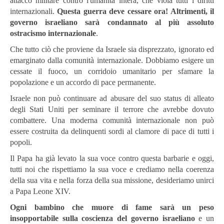
attacco militare contro l'umanità intera, che viola tutti i diritti
internazionali.
Questa guerra deve cessare ora! Altrimenti, il
governo israeliano sarà condannato al più assoluto
ostracismo internazionale
.
Che tutto ciò che proviene da Israele sia disprezzato, ignorato ed
emarginato dalla comunità internazionale. Dobbiamo esigere un
cessate il fuoco, un corridoio umanitario per sfamare la
popolazione e un accordo di pace permanente.
Israele non può continuare ad abusare del suo status di alleato
degli Stati Uniti per seminare il terrore che avrebbe dovuto
combattere. Una moderna comunità internazionale non può
essere costruita da delinquenti sordi al clamore di pace di tutti i
popoli.
Il Papa ha già levato la sua voce contro questa barbarie e oggi,
tutti noi che rispettiamo la sua voce e crediamo nella coerenza
della sua vita e nella forza della sua missione, desideriamo unirci
a Papa Leone XIV.
Ogni bambino che muore di fame sarà un peso
insopportabile sulla coscienza del governo israeliano
e un