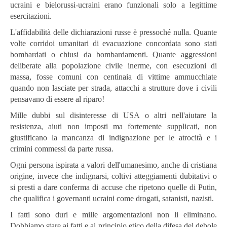
ucraini e bielorussi-ucraini erano funzionali solo a legittime
esercitazioni.
L'affidabilità delle dichiarazioni russe è pressoché nulla. Quante
volte corridoi umanitari di evacuazione concordata sono stati
bombardati o chiusi da bombardamenti. Quante aggressioni
deliberate alla popolazione civile inerme, con esecuzioni di
massa, fosse comuni con centinaia di vittime ammucchiate
quando non lasciate per strada, attacchi a strutture dove i civili
pensavano di essere al riparo!
Mille dubbi sul disinteresse di USA o altri nell'aiutare la
resistenza, aiuti non imposti ma fortemente supplicati, non
giustificano la mancanza di indignazione per le atrocità e i
crimini commessi da parte russa.
Ogni persona ispirata a valori dell'umanesimo, anche di cristiana
origine, invece che indignarsi, coltivi atteggiamenti dubitativi o
si presti a dare conferma di accuse che ripetono quelle di Putin,
che qualifica i governanti ucraini come drogati, satanisti, nazisti.
I fatti sono duri e mille argomentazioni non li eliminano.
Dobbiamo stare ai fatti e al principio etico della difesa del debole