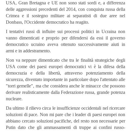
USA, Gran Bretagna e UE non sono stati sordi e, a differenza
delle aggressioni precedenti del 2014, con conquista russa della
Crimea e il sostegno militare ai separatisti di due aree nel
Donbass, l'Occidente democratico ha reagito.
I tentativi russi di influire sui processi politici in Ucraina non
vanno dimenticati e proprio per difendersi da essi il governo
democratico ucraino aveva ottenuto successivamente aiuti in
armi e in addestramento.
Non va neppure dimenticato che tra le finalità strategiche degli
USA come dei paesi europei democratici vi è la difesa della
democrazia e della libertà, attraverso potenziamento della
sicurezza, diventato importante in particolare dopo l'attentato alle
"torri gemelle", ma che considera anche le minacce che possono
derivare realisticamente dalla Federazione russa, grande potenza
nucleare.
Da ultimo il rilievo circa le insufficienze occidentali nel ricercare
soluzioni di pace. Non mi pare che i leader di paesi europei non
abbiano cercato soluzioni pacifiche, del resto non necessarie per
Putin dato che gli ammassamenti di truppe ai confini russo-