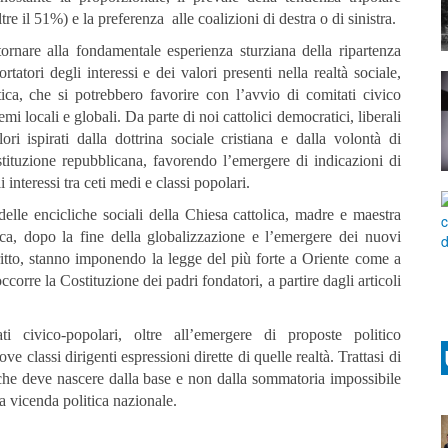
ltre il 51%) e la preferenza alle coalizioni di destra o di sinistra.
tornare alla fondamentale esperienza sturziana della ripartenza
ortatori degli interessi e dei valori presenti nella realtà sociale,
ica, che si potrebbero favorire con l’avvio di comitati civico
temi locali e globali. Da parte di noi cattolici democratici, liberali
ri ispirati dalla dottrina sociale cristiana e dalla volontà di
tituzione repubblicana, favorendo l’emergere di indicazioni di
 interessi tra ceti medi e classi popolari.
elle encicliche sociali della Chiesa cattolica, madre e maestra
ica, dopo la fine della globalizzazione e l’emergere dei nuovi
iritto, stanno imponendo la legge del più forte a Oriente come a
corre la Costituzione dei padri fondatori, a partire dagli articoli
i civico-popolari, oltre all’emergere di proposte politico
e classi dirigenti espressioni dirette di quelle realtà. Trattasi di
 che deve nascere dalla base e non dalla sommatoria impossibile
la vicenda politica nazionale.