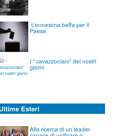
L’ennesima beffa per il
Paese
I “ cavazzoniani” dei nostri
giorni
Ultime Esteri
Alla ricerca di un leader
capace di unificare o,