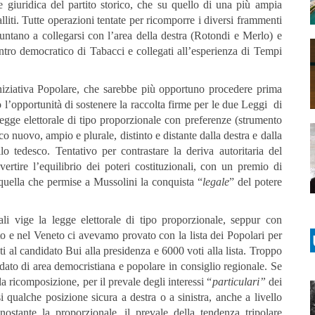
e giuridica del partito storico, che su quello di una più ampia
alliti. Tutte operazioni tentate per ricomporre i diversi frammenti
puntano a collegarsi con l’area della destra (Rotondi e Merlo) e
ntro democratico di Tabacci e collegati all’esperienza di Tempi
Iniziativa Popolare, che sarebbe più opportuno procedere prima
 l’opportunità di sostenere la raccolta firme per le due Leggi di
 legge elettorale di tipo proporzionale con preferenze (strumento
ico nuovo, ampio e plurale, distinto e distante dalla destra e dalla
ello tedesco.
Tentativo per contrastare la deriva autoritaria del
ertire l’equilibrio dei poteri costituzionali, con un premio di
quella che permise a Mussolini la conquista “
legale
” del potere
li vige la legge elettorale di tipo proporzionale, seppur con
to e nel Veneto ci avevamo provato con la lista dei Popolari per
voti al candidato Bui alla presidenza e 6000 voti alla lista. Troppo
dato di area democristiana e popolare in consiglio regionale. Se
la ricomposizione, per il prevale degli interessi “
particulari”
dei
si qualche posizione sicura a destra o a sinistra, anche a livello
onostante la proporzionale, il prevale della tendenza tripolare