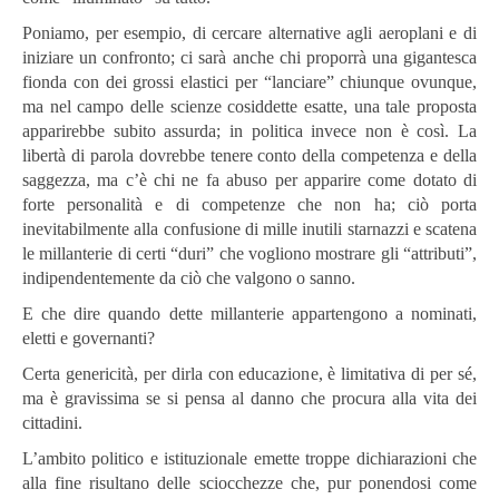
Poniamo, per esempio, di cercare alternative agli aeroplani e di
iniziare un confronto; ci sarà anche chi proporrà una gigantesca
fionda con dei grossi elastici per “lanciare” chiunque ovunque,
ma nel campo delle scienze cosiddette esatte, una tale proposta
apparirebbe subito assurda; in politica invece non è così. La
libertà di parola dovrebbe tenere conto della competenza e della
saggezza, ma c’è chi ne fa abuso per apparire come dotato di
forte personalità e di competenze che non ha; ciò porta
inevitabilmente alla confusione di mille inutili starnazzi e scatena
le millanterie di certi “duri” che vogliono mostrare gli “attributi”,
indipendentemente da ciò che valgono o sanno.
E che dire quando dette millanterie appartengono a nominati,
eletti e governanti?
Certa genericità, per dirla con educazione, è limitativa di per sé,
ma è gravissima se si pensa al danno che procura alla vita dei
cittadini.
L’ambito politico e istituzionale emette troppe dichiarazioni che
alla fine risultano delle sciocchezze che, pur ponendosi come