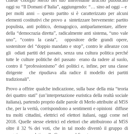
chiede Giorgio Merlo nel suo interessante articolo pubblicato
oggi su “Il Domani d’Italia”, aggiungendo: “… sino ad oggi – e
per molti anni – questo partito si è caratterizzato per alcuni
elementi costitutivi che provo a sintetizzare brevemente: partito
populista, anti politico, demagogico, antiparlamentare, alfiere
della “democrazia diretta”, radicalmente anti sistema, “uno vale
uno”, “contro la casta”, oppositore delle grandi opere,
sostenitore del “doppio mandato e stop”, contro le alleanze con
gli odiati partiti del passato, senza una cultura politica perché
tutte le culture politiche del passato erano da radere al suolo,
contro il “professionismo” dei politici e, infine, per una classe
dirigente che ripudiava alla radice il modello dei partiti
tradizionali”.
Provo a offrire qualche indicazione, sulla base della mia “teoria
dei quattro stati” (un’interpretazione euristica della realtà sociale
italiana), partendo proprio dalle parole di Merlo attribuite al M5S
che, per la verità, corrispondono a sentimenti e opinioni diffuse
tra molti cittadini, elettrici ed elettori italiani, oggi come nel
2018. Quelle stesse elettrici ed elettori che attribuirono al M5S
oltre il 32 % dei voti, che in tal modo diventò il gruppo di