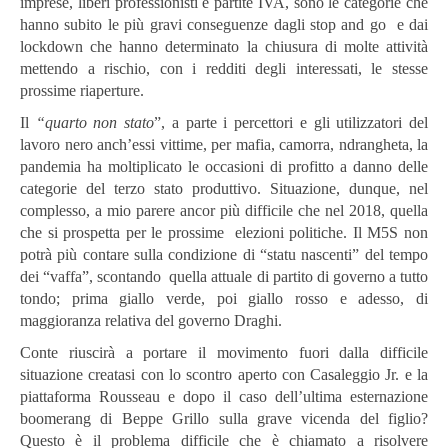
imprese, liberi professionisti e partite IVA, sono le categorie che
hanno subito le più gravi conseguenze dagli stop and go e dai
lockdown che hanno determinato la chiusura di molte attività
mettendo a rischio, con i redditi degli interessati, le stesse
prossime riaperture.
Il
“quarto non stato
”, a parte i percettori e gli utilizzatori del
lavoro nero anch’essi vittime, per mafia, camorra, ndrangheta, la
pandemia ha moltiplicato le occasioni di profitto a danno delle
categorie del terzo stato produttivo. Situazione, dunque, nel
complesso, a mio parere ancor più difficile che nel 2018, quella
che si prospetta per le prossime elezioni politiche. Il M5S non
potrà più contare sulla condizione di “statu nascenti” del tempo
dei “vaffa”, scontando quella attuale di partito di governo a tutto
tondo; prima giallo verde, poi giallo rosso e adesso, di
maggioranza relativa del governo Draghi.
Conte riuscirà a portare il movimento fuori dalla difficile
situazione creatasi con lo scontro aperto con Casaleggio Jr. e la
piattaforma Rousseau e dopo il caso dell’ultima esternazione
boomerang di Beppe Grillo sulla grave vicenda del figlio?
Questo è il problema difficile che è chiamato a risolvere