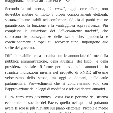
maggioranza relativa alla Camera e al Senato.
Secondo la mia teoria, “
la casta
”, oggi come allora, non
dovrebbe mutare di molto i propri comportamenti elettorali,
sostanzialmente stabili nel confermare fiducia ai partiti che ne
garantiscono la funzione e la vantaggiosa sopravvivenza. Più
complessa la situazione dei
“diversamente tutelati”,
che
subiscono le conseguenze delle scelte che, pandemia e
condizionamenti europei sul recovery fund, impongono alle
scelte del governo.
Difficile stabilire cosa accadrà con le annunciate riforme della
pubblica amministrazione, della giustizia, del fisco e della
previdenza sociale. Riforme per adesso solo annunciate in
stringate indicazioni inserite nel progetto di PNRR all’esame
velocissimo dello stesso, tra oggi e domani, nelle aule
parlamentari. Provvedimenti che si concreteranno solo con
l’approvazione delle leggi di modifica e relativi decreti attuativi .
E’ “
il terzo stato produttivo
”, ossia l’asse portante del sistema
economico e sociale del Paese, quello nel quale si potranno
avere le scosse più rilevanti sul piano elettorale. Piccole e medie