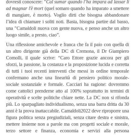
dovresti conoscere: "
Cal sumar quando l’ha impara ad lassar lì
ad magnar l'è mort
(quel somaro quando ha imparato a smettere
di mangiare, è morto). Voglio dirti che bisogna abbandonare
l’idea di chiamare i soliti noti. Basta, bisogna partire dal basso,
una "Camaldoli nuova con gente nuova, e penso anche un altro
luogo simile, a presto, ciao”.
Una riflessione amichevole e franca che fa il paio con quella di
un altro dirigente già della DC di Cremona, il Dr Giampiero
Comolli, il quale scrive: “Caro Ettore grazie ancora per gli
sforzi, la passione, la costanza e la proposizione lucida e corretta
di tutti i tuoi recenti interventi che messi in ordine temporale
confermano anche una linearità di pensiero politico morale-
sociale sostanziale e formale. Cacciari ha ragione: dovremmo
come cattolici prenderne atto al 100% soprattutto in termini di
operatività e scelte politiche chiare nette. La DC non si rifonda
più. Lo sparpagliato individualismo, senza una barra dritta da 30
anni è la prova inattaccabile. Camaldoli2022 deve riproporre una
figura politica senza pregiudiziali, senza citare destra e sinistra,
mettere insieme non a parole ma con progetti sociale e morale,
terzo settore e finanza, economia e servizi alla persona