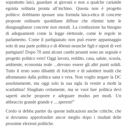
soprattutto laici, guardare ai giovani e non a qualche cariatide
egoista solitaria pronta all’inchino. Questa non è progetto
politico: dobbiamo sposare una formula laica-etica di concrete
proposte ordinarie quotidiane diffuse che elimini tutte le
disuguaglianze concrete non morali. La costituzione ha bisogno
di adeguamenti come la legge elettorale, come le regole in
parlamento. Come il partigianato non può essere appannaggio
solo di una parte politica e di 40enni neanche figli e nipoti di veri
partigiani! Dopo 70 anni alcuni cambi pesanti sono un segnale e
progetto politico vero! Oggi lavoro, reddito, casa, salute, scuola,
ambiente, economia reale ...devono essere gli altri punti solidi.
Tutto il resto sono dibattiti di folclore e di salottieri inutili che
allontanano dalla politica sana e vera. Non voglio negare la DC
assolutamente, ma oggi solo la sua sigla fa venire a molti la
scarlattina! Sbagliato certamente, ma se vuoi fare politica devi
saperti anche proporre e adeguare modus per modi. Un
abbraccio grande grande e ....sperem!”
Credo si debba partire da queste indicazioni anche critiche, che
si dovranno approfondire ancor meglio dopo i risultati delle
prossime elezioni politiche.