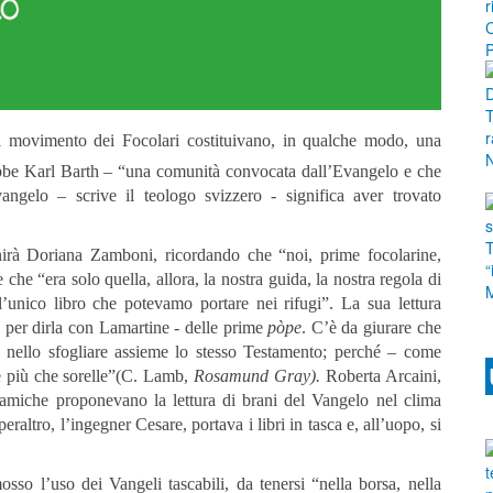
l movimento dei Focolari costituivano, in qualche modo, una
rebbe Karl Barth – “una comunità convocata dall’Evangelo e che
vangelo – scrive il teologo svizzero - significa aver trovato
rà Doriana Zamboni, ricordando che “noi, prime focolarine,
he “era solo quella, allora, la nostra guida, la nostra regola di
’unico libro che potevamo portare nei rifugi”. La sua lettura
 per dirla con Lamartine - delle prime
pòpe
. C’è da giurare che
e nello sfogliare assieme lo stesso Testamento; perché – come
e più che sorelle”(C. Lamb,
Rosamund Gray).
Roberta Arcaini,
amiche proponevano la lettura di brani del Vangelo nel clima
altro, l’ingegner Cesare, portava i libri in tasca e, all’uopo, si
so l’uso dei Vangeli tascabili, da tenersi “nella borsa, nella