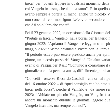
tasca” per “poterli leggere in qualsiasi momento del
col Vangelo in tasca, che ti aiuta tanto”. E in quello
averlo sempre a portata di mano, anche un piccolo V
non concorda con monsignor Lefebvre, secondo cui “i
che è il solo libro che conta”.
Poi il 23 gennaio 2022, in occasione della Giornata dell
“Portate in tasca il Vangelo, nella borsa, per leggerlo
giugno 2022: “Apriamo il Vangelo e leggiamo un pic
maggio 2022: “Siamo chiamati a vivere con la Parola 
“Il periodo estivo può essere prezioso anche per aprir
giorno, un piccolo passo del Vangelo”. Un’altra vari
evento di Pasqua per Rai1: “Continuo a consigliare il c
giornaliero con la persona amata, difficilmente potrai 
“Concetti – osserva Riccardo Cascioli - che ormai ripe
del 16 ottobre 2022 – di “quel consiglio che ho dato ta
tasca, nella borsa”, perché il Vangelo è “da tenere 
2023: “Abbiate un piccolo Vangelo, un Vangelo tasc
ancora un momento durante la giornata leggere qu
Vangelo tascabile, ma sempre con noi”.