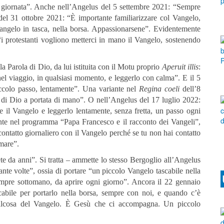
la giornata”. Anche nell’Angelus del 5 settembre 2021: “Sempre
 del 31 ottobre 2021: “È importante familiarizzare col Vangelo,
angelo in tasca, nella borsa. Appassionarsene”. Evidentemente
 protestanti vogliono metterci in mano il Vangelo, sostenendo
a Parola di Dio, da lui istituita con il Motu proprio
Aperuit illis
:
 nel viaggio, in qualsiasi momento, e leggerlo con calma”. E il 5
colo passo, lentamente”. Una variante nel
Regina coeli
dell’8
di Dio a portata di mano”. O nell’Angelus del 17 luglio 2022:
e il Vangelo e leggerlo lentamente, senza fretta, un passo ogni
ante nel programma “Papa Francesco e il racconto dei Vangeli”,
ontatto giornaliero con il Vangelo perché se tu non hai contatto
amare”.
te da anni”. Si tratta – ammette lo stesso Bergoglio all’Angelus
nte volte”, ossia di portare “un piccolo Vangelo tascabile nella
sempre sottomano, da aprire ogni giorno”. Ancora il 22 gennaio
abile per portarlo nella borsa, sempre con noi, e quando c’è
alcosa del Vangelo. È Gesù che ci accompagna. Un piccolo