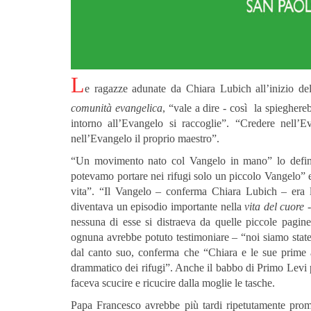
L
e ragazze adunate da Chiara Lubich all’inizio de
comunità evangelica
, “vale a dire - così la spieghe
intorno all’Evangelo si raccoglie”. “Credere nell’E
nell’Evangelo il proprio maestro”.
“Un movimento nato col Vangelo in mano” lo defini
potevamo portare nei rifugi solo un piccolo Vangelo” e c
vita”. “Il Vangelo – conferma Chiara Lubich – era l
diventava un episodio importante nella
vita del cuore
-
nessuna di esse si distraeva da quelle piccole pagin
ognuna avrebbe potuto testimoniare – “noi siamo stat
dal canto suo, conferma che “Chiara e le sue prime 
drammatico dei rifugi”. Anche il babbo di Primo Levi per
faceva scucire e ricucire dalla moglie le tasche.
Papa Francesco avrebbe più tardi ripetutamente promos