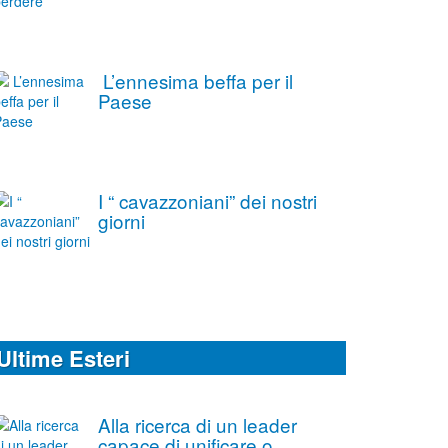
L’ennesima beffa per il
Paese
I “ cavazzoniani” dei nostri
giorni
Ultime Esteri
Alla ricerca di un leader
capace di unificare o,