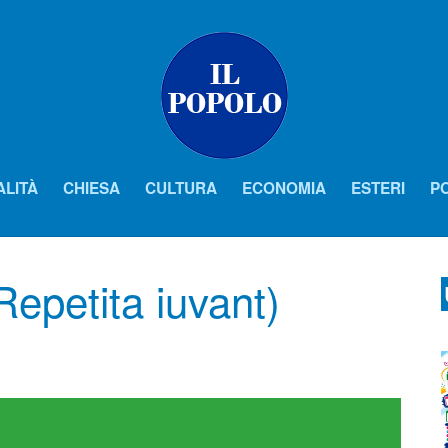
ALITÀ
CHIESA
CULTURA
ECONOMIA
ESTERI
PO
(Repetita iuvant)