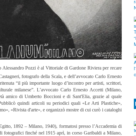
no Alessandro Pozzi è al Vittoriale di Gardone Riviera per recare
astagneri, fotografo della Scala, e dell’avvocato Carlo Ernesto
ritenuta “il più importante luogo d’incontro per artisti, scrittori,
culturale milanese”. L’avvocato Carlo Ernesto Accetti (Milano,
 età amico di Umberto Boccioni e di Sant'Elia, grazie al quale
Pubblicò quindi articoli su periodici quali «Le Arti Plastiche»,
», «Rivista d'arte», e organizzò mostre di cui curò i cataloghi
Egitto, 1892 – Milano, 1940), formatosi presso l’Accademia di
di fotografici finché nel 1915 aprì, in corso Garibaldi a Milano,