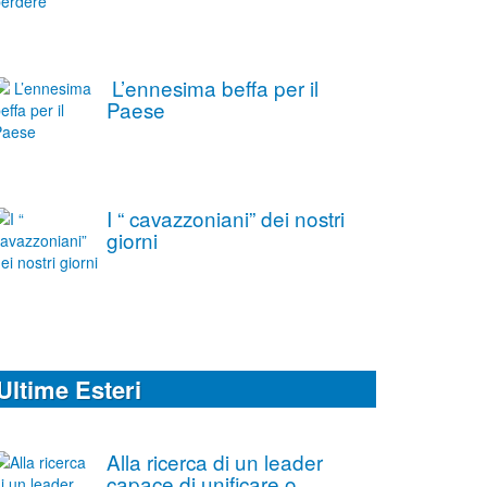
L’ennesima beffa per il
Paese
I “ cavazzoniani” dei nostri
giorni
Ultime Esteri
Alla ricerca di un leader
capace di unificare o,