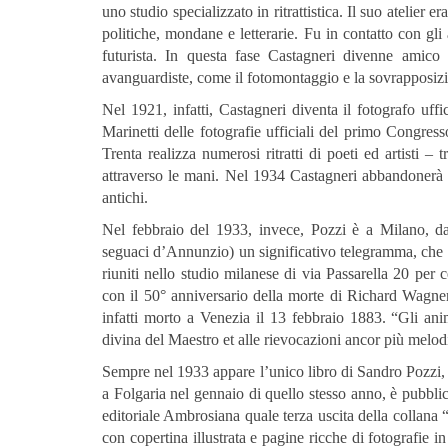
uno studio specializzato in ritrattistica. Il suo atelier
politiche, mondane e letterarie. Fu in contatto con gli 
futurista. In questa fase Castagneri divenne amico
avanguardiste, come il fotomontaggio e la sovrapposizio
Nel 1921, infatti, Castagneri diventa il fotografo uff
Marinetti delle fotografie ufficiali del primo Congress
Trenta realizza numerosi ritratti di poeti ed artisti –
attraverso le mani. Nel 1934 Castagneri abbandonerà de
antichi.
Nel febbraio del 1933, invece, Pozzi è a Milano, d
seguaci d’Annunzio) un significativo telegramma, ch
riuniti nello studio milanese di via Passarella 20 per
con il 50° anniversario della morte di Richard Wagner
infatti morto a Venezia il 13 febbraio 1883. “Gli ani
divina del Maestro et alle rievocazioni ancor più melod
Sempre nel 1933 appare l’unico libro di Sandro Pozzi, 
a Folgaria nel gennaio di quello stesso anno, è pubbli
editoriale Ambrosiana quale terza uscita della collana “
con copertina illustrata e pagine ricche di fotografie i