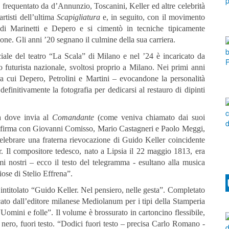
 era frequentato da d’Annunzio, Toscanini, Keller ed altre celebrità
artisti dell’ultima
Scapigliatura
e, in seguito, con il movimento
 di Marinetti e Depero e si cimentò in tecniche tipicamente
ne. Gli anni ’20 segnano il culmine della sua carriera.
iciale del teatro “La Scala” di Milano e nel ’24 è incaricato da
o futurista nazionale, svoltosi proprio a Milano. Nei primi anni
 tra cui Depero, Petrolini e Martini – evocandone la personalità
finitivamente la fotografia per dedicarsi al restauro di dipinti
a dove invia al
Comandante
(come veniva chiamato dai suoi
e firma con Giovanni Comisso, Mario Castagneri e Paolo Meggi,
 celebrare una fraterna rievocazione di Guido Keller coincidente
. Il compositore tedesco, nato a Lipsia il 22 maggio 1813, era
mi nostri – ecco il testo del telegramma - esultano alla musica
iose di Stelio Effrena”.
intitolato “Guido Keller. Nel pensiero, nelle gesta”. Completato
cato dall’editore milanese Mediolanum per i tipi della Stamperia
Uomini e folle”. Il volume è brossurato in cartoncino flessibile,
n nero, fuori testo. “Dodici fuori testo – precisa Carlo Romano -