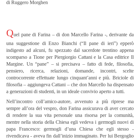
di Ruggero Morghen
Q
uel pane di Farina – di don Marcello Farina -, derivante da
una suggestione di Enzo Bianchi (“Il pane di ieri”) epperò
indigesto ad alcuni, fu spezzato dal sacerdote trentino appena
scomparso a Tione per Piergiorgio Cattani e la Casa editrice Il
Margine. Un “pane” – si precisava – fatto di fede, filosofia,
pensiero, ricerca, relazioni, domande, incontri, scelte
controcorrente effettuate lungo cinquant’anni e più. Briciole di
filosofia – aggiungeva Cattani – che don Marcello ha dispensato
a generazioni di studenti, in un ideale convivio aperto a tutti.
Nell’incontro coll’amico-autore, avvenuto a più riprese ma
sempre all’ora del vespro, don Farina assicurava di aver cercato
di rendere la sua vita personale una risorsa per la comunità,
mentre nella storia della Chiesa egli vedeva i germogli nuovi di
papa Francesco: germogli d’una Chiesa che egli stesso -
rivendicava - aveva fin dall’inizio immaginato. Per lui Bergoglio