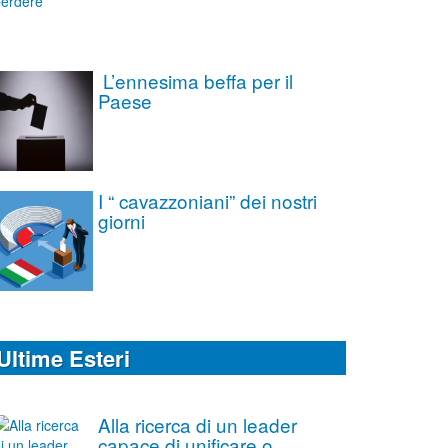
L’ennesima beffa per il
Paese
I “ cavazzoniani” dei nostri
giorni
Ultime Esteri
Alla ricerca di un leader
capace di unificare o,