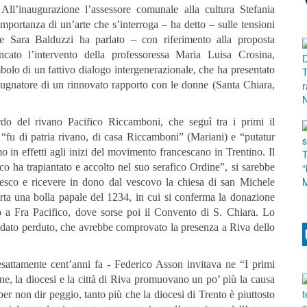
ll’inaugurazione l’assessore comunale alla cultura Stefania
’importanza di un’arte che s’interroga – ha detto – sulle tensioni
e Sara Balduzzi ha parlato – con riferimento alla proposta
ato l’intervento della professoressa Maria Luisa Crosina,
mbolo di un fattivo dialogo intergenerazionale, che ha presentato
ropugnatore di un rinnovato rapporto con le donne (Santa Chiara,
ordo del rivano Pacifico Riccamboni, che seguì tra i primi il
e “fu di patria rivano, di casa Riccamboni” (Mariani) e “putatur
o in effetti agli inizi del movimento francescano in Trentino. Il
co ha trapiantato e accolto nel suo serafico Ordine”, si sarebbe
cesco e ricevere in dono dal vescovo la chiesa di san Michele
orta una bolla papale del 1234, in cui si conferma la donazione
o a Fra Pacifico, dove sorse poi il Convento di S. Chiara. Lo
andato perduto, che avrebbe comprovato la presenza a Riva dello
sattamente cent’anni fa - Federico Asson invitava ne “I primi
ine, la diocesi e la città di Riva promuovano un po’ più la causa
er non dir peggio, tanto più che la diocesi di Trento è piuttosto