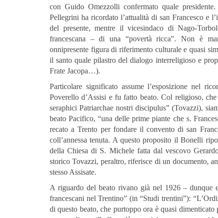
con Guido Omezzolli confermato quale presidente. A
Pellegrini ha ricordato l’attualità di san Francesco e l
del presente, mentre il vicesindaco di Nago-Torbol
francescana – di una “povertà ricca”. Non è manc
onnipresente figura di riferimento culturale e quasi si
il santo quale pilastro del dialogo interreligioso e p
Frate Jacopa…).
Particolare significato assume l’esposizione nel ric
Poverello d’Assisi e fu fatto beato. Col religioso, ch
seraphici Patriarchae nostri discipulus” (Tovazzi), siam
beato Pacifico, “una delle prime piante che s. Frances
recato a Trento per fondare il convento di san Fran
coll’annessa tenuta. A questo proposito il Bonelli rip
della Chiesa di S. Michele fatta dal vescovo Gerard
storico Tovazzi, peraltro, riferisce di un documento, 
stesso Assisate.
A riguardo del beato rivano già nel 1926 – dunque e
francescani nel Trentino” (in “Studi trentini”): “L’Ord
di questo beato, che purtoppo ora è quasi dimenticato p