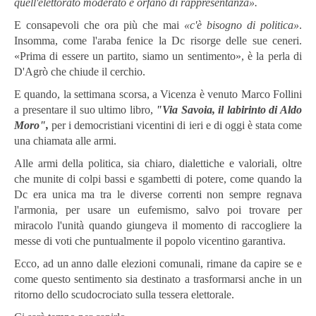
quell'elettorato moderato è orfano di rappresentanza».
E consapevoli che ora più che mai
«c'è bisogno di politica»
.
Insomma, come l'araba fenice la Dc risorge delle sue ceneri.
«Prima di essere un partito, siamo un sentimento», è la perla di
D'Agrò che chiude il cerchio.
E quando, la settimana scorsa, a Vicenza è venuto Marco Follini
a presentare il suo ultimo libro,
"Via Savoia, il labirinto di Aldo
Moro",
per i democristiani vicentini di ieri e di oggi è stata come
una chiamata alle armi.
Alle armi della politica, sia chiaro, dialettiche e valoriali, oltre
che munite di colpi bassi e sgambetti di potere, come quando la
Dc era unica ma tra le diverse correnti non sempre regnava
l'armonia, per usare un eufemismo, salvo poi trovare per
miracolo l'unità quando giungeva il momento di raccogliere la
messe di voti che puntualmente il popolo vicentino garantiva.
Ecco, ad un anno dalle elezioni comunali, rimane da capire se e
come questo sentimento sia destinato a trasformarsi anche in un
ritorno dello scudocrociato sulla tessera elettorale.