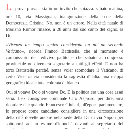
L
a prova provata sta in un invito che spiazza: sabato mattina,
ore 10, via Massignan, inaugurazione della sede della
Democrazia Cristina. No, non è un errore. Nella città natale di
Mariano Rumor rinasce, a 28 anni dal suo canto del cigno, la
Dc.
«Vicenza un tempo veniva considerata un po' un secondo
Vaticano»,
ricorda Franco Battistella, che al momento è
commissario del redivivo partito e che sabato al congresso
provinciale ne diventerà segretario a tutti gli effetti. E non ha
torto Battistella perché, senza voler scomodare il Vaticano, di
certo Vicenza era considerata la sagrestia d'Italia: una mappa
geografica ideale tutta colorata di bianco.
Qui si votava Dc o si votava Dc. E la politica era una cosa assai
seria. L'ex consigliere comunale Ciro Asproso, per dire, ama
ricordare che quando Francesco Giuliari, all'epoca parlamentare,
lo propose come candidato consigliere in una circoscrizione
della città dovette andare nella sede della Dc di via Napoli per
sottoporsi ad un esame d'idoneità davanti al segretario del