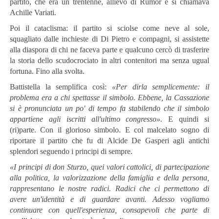
partito, che era un trentenne, allievo di Rumor e si chiamava
Achille Variati.
Poi il cataclisma: il partito si sciolse come neve al sole,
squagliato dalle inchieste di Di Pietro e compagni, si assistette
alla diaspora di chi ne faceva parte e qualcuno cercò di trasferire
la storia dello scudocrociato in altri contenitori ma senza ugual
fortuna. Fino alla svolta.
Battistella la semplifica così:
«Per dirla semplicemente: il
problema era a chi spettasse il simbolo. Ebbene, la Cassazione
si è pronunciata un po' di tempo fa stabilendo che il simbolo
appartiene agli iscritti all'ultimo congresso».
E quindi si
(ri)parte. Con il glorioso simbolo. E col malcelato sogno di
riportare il partito che fu di Alcide De Gasperi agli antichi
splendori seguendo i principi di sempre.
«I principi di don Sturzo, quei valori cattolici, di partecipazione
alla politica, la valorizzazione della famiglia e della persona,
rappresentano le nostre radici. Radici che ci permettono di
avere un'identità e di guardare avanti. Adesso vogliamo
continuare con quell'esperienza, consapevoli che parte di