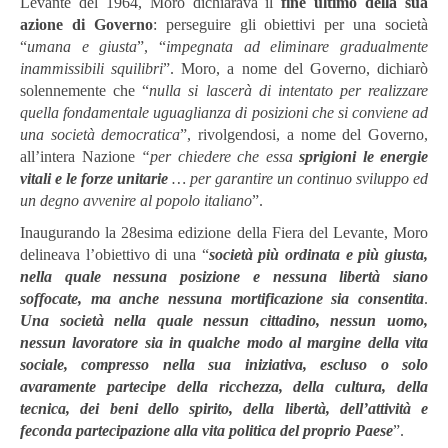
Levante del 1964, Moro dichiarava il
fine ultimo della sua
azione di Governo
: perseguire gli obiettivi per una società
“
umana e giusta
”, “
impegnata ad eliminare gradualmente
inammissibili squilibri
”. Moro, a nome del Governo, dichiarò
solennemente che “
nulla si lascerà di intentato per realizzare
quella fondamentale uguaglianza di posizioni che si conviene ad
una società democratica
”, rivolgendosi, a nome del Governo,
all’intera Nazione
“per chiedere che essa
sprigioni le energie
vitali e le forze unitarie
… per garantire un continuo sviluppo ed
un degno avvenire al popolo italiano
”.
Inaugurando la 28esima edizione della Fiera del Levante, Moro
delineava l’obiettivo di una “
società più ordinata e più giusta,
nella quale nessuna posizione e nessuna libertà siano
soffocate, ma anche nessuna mortificazione sia consentita
.
Una società nella quale nessun cittadino, nessun uomo,
nessun lavoratore sia in qualche modo al margine della vita
sociale, compresso nella sua iniziativa, escluso o solo
avaramente partecipe della ricchezza, della cultura, della
tecnica, dei beni dello spirito, della libertà, dell’attività e
feconda partecipazione alla vita politica del proprio Paese
”.