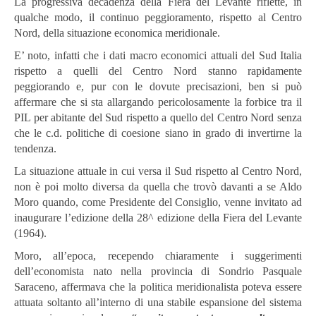
La progressiva decadenza della Fiera del Levante riflette, in
qualche modo, il continuo peggioramento, rispetto al Centro
Nord, della situazione economica meridionale.
E’ noto, infatti che i dati macro economici attuali del Sud Italia
rispetto a quelli del Centro Nord stanno rapidamente
peggiorando e, pur con le dovute precisazioni, ben si può
affermare che si sta allargando pericolosamente la forbice tra il
PIL per abitante del Sud rispetto a quello del Centro Nord senza
che le c.d. politiche di coesione siano in grado di invertirne la
tendenza.
La situazione attuale in cui versa il Sud rispetto al Centro Nord,
non è poi molto diversa da quella che trovò davanti a se Aldo
Moro quando, come Presidente del Consiglio, venne invitato ad
inaugurare l’edizione della 28^ edizione della Fiera del Levante
(1964).
Moro, all’epoca, recependo chiaramente i suggerimenti
dell’economista nato nella provincia di Sondrio Pasquale
Saraceno, affermava che la politica meridionalista poteva essere
attuata soltanto all’interno di una stabile espansione del sistema