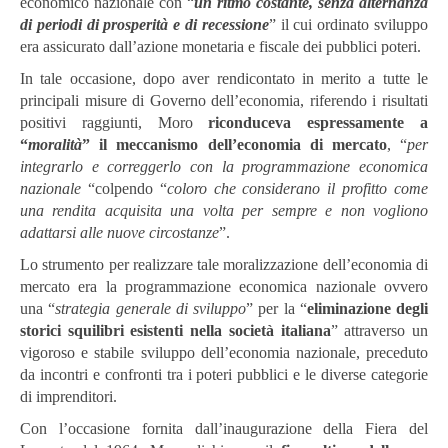
economico nazionale con “
un ritmo costante, senza alternanza
di periodi di prosperità e di recessione
” il cui ordinato sviluppo
era assicurato dall’azione monetaria e fiscale dei pubblici poteri.
In tale occasione, dopo aver rendicontato in merito a tutte le
principali misure di Governo dell’economia, riferendo i risultati
positivi raggiunti, Moro
riconduceva espressamente a
“
moralità
” il meccanismo dell’economia di mercato
, “
per
integrarlo e correggerlo con la programmazione economica
nazionale
“colpendo “
coloro che considerano il profitto come
una rendita acquisita una volta per sempre e non vogliono
adattarsi alle nuove circostanze
”.
Lo strumento per realizzare tale moralizzazione dell’economia di
mercato era la programmazione economica nazionale ovvero
una “
strategia generale di sviluppo
” per la “
eliminazione degli
storici squilibri esistenti nella società italiana
” attraverso un
vigoroso e stabile sviluppo dell’economia nazionale, preceduto
da incontri e confronti tra i poteri pubblici e le diverse categorie
di imprenditori.
Con l’occasione fornita dall’inaugurazione della Fiera del