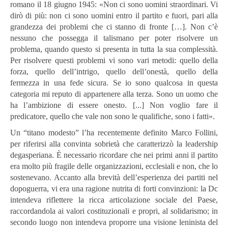
romano il 18 giugno 1945: «Non ci sono uomini straordinari. Vi
dirò di più: non ci sono uomini entro il partito e fuori, pari alla
grandezza dei problemi che ci stanno di fronte […]. Non c’è
nessuno che possegga il talismano per poter risolvere un
problema, quando questo si presenta in tutta la sua complessità.
Per risolvere questi problemi vi sono vari metodi: quello della
forza, quello dell’intrigo, quello dell’onestà, quello della
fermezza in una fede sicura. Se io sono qualcosa in questa
categoria mi reputo di appartenere alla terza. Sono un uomo che
ha l’ambizione di essere onesto. [...] Non voglio fare il
predicatore, quello che vale non sono le qualifiche, sono i fatti».
Un “titano modesto” l’ha recentemente definito Marco Follini,
per riferirsi alla convinta sobrietà che caratterizzò la leadership
degasperiana. È necessario ricordare che nei primi anni il partito
era molto più fragile delle organizzazioni, ecclesiali e non, che lo
sostenevano. Accanto alla brevità dell’esperienza dei partiti nel
dopoguerra, vi era una ragione nutrita di forti convinzioni: la Dc
intendeva riflettere la ricca articolazione sociale del Paese,
raccordandola ai valori costituzionali e propri, al solidarismo; in
secondo luogo non intendeva proporre una visione leninista del