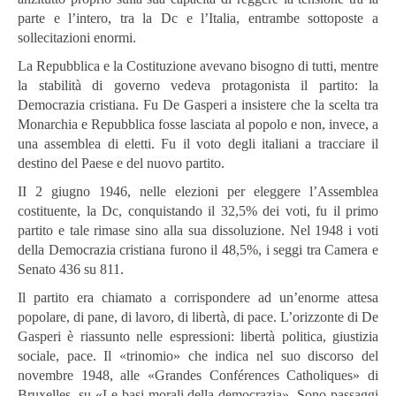
parte e l’intero, tra la Dc e l’Italia, entrambe sottoposte a
sollecitazioni enormi.
La Repubblica e la Costituzione avevano bisogno di tutti, mentre
la stabilità di governo vedeva protagonista il partito: la
Democrazia cristiana. Fu De Gasperi a insistere che la scelta tra
Monarchia e Repubblica fosse lasciata al popolo e non, invece, a
una assemblea di eletti. Fu il voto degli italiani a tracciare il
destino del Paese e del nuovo partito.
II 2 giugno 1946, nelle elezioni per eleggere l’Assemblea
costituente, la Dc, conquistando il 32,5% dei voti, fu il primo
partito e tale rimase sino alla sua dissoluzione. Nel 1948 i voti
della Democrazia cristiana furono il 48,5%, i seggi tra Camera e
Senato 436 su 811.
Il partito era chiamato a corrispondere ad un’enorme attesa
popolare, di pane, di lavoro, di libertà, di pace. L’orizzonte di De
Gasperi è riassunto nelle espressioni: libertà politica, giustizia
sociale, pace. Il «trinomio» che indica nel suo discorso del
novembre 1948, alle «Grandes Conférences Catholiques» di
Bruxelles, su «Le basi morali della democrazia». Sono passaggi