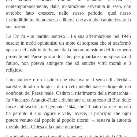
contemporaneamente, dalla maturazione avvenuta in esso, che
avrebbe fatto crescere, nello stesso periodo, quel nesso
inscindibile tra democrazia e libertà che avrebbe caratterizzato la
sua azione.
La Dc fu «un partito inatteso». La sua affermazione nel 1946
suscitò in molti opinionisti un moto di sorpresa che si trasformò
spesso nel fastidio derivante dalla incomprensione del fenomeno
presente nel Paese profondo, che, per guardare con speranza al
futuro, non poteva attingere che ad antiche virtù morali e 3
religiose.
Uno stupore e un fastidio che rivelavano il senso di alterità -
sarebbe durato a lungo - di un ceto intellettuale e dirigente nei
confronti del Paese reale. Caduto il riferimento della monarchia -
fu Vincenzo Arangio-Ruiz a dichiarare al congresso di Bari delle
forze antifasciste, nel gennaio 1944, che “il patto fra re e popolo
ha perduto il suo vigore e vale, invece, il principio che ogni
potere venuto dal popolo al popolo ritorni” -, restava la autorità
morale della Chiesa alla quale guardare.
Un identico stupore si manifestò anche tra i vertici della Chiesa.