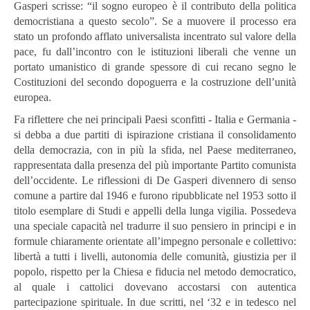
Gasperi scrisse: “il sogno europeo è il contributo della politica
democristiana a questo secolo”. Se a muovere il processo era
stato un profondo afflato universalista incentrato sul valore della
pace, fu dall’incontro con le istituzioni liberali che venne un
portato umanistico di grande spessore di cui recano segno le
Costituzioni del secondo dopoguerra e la costruzione dell’unità
europea.
Fa riflettere che nei principali Paesi sconfitti - Italia e Germania -
si debba a due partiti di ispirazione cristiana il consolidamento
della democrazia, con in più la sfida, nel Paese mediterraneo,
rappresentata dalla presenza del più importante Partito comunista
dell’occidente. Le riflessioni di De Gasperi divennero di senso
comune a partire dal 1946 e furono ripubblicate nel 1953 sotto il
titolo esemplare di Studi e appelli della lunga vigilia. Possedeva
una speciale capacità nel tradurre il suo pensiero in principi e in
formule chiaramente orientate all’impegno personale e collettivo:
libertà a tutti i livelli, autonomia delle comunità, giustizia per il
popolo, rispetto per la Chiesa e fiducia nel metodo democratico,
al quale i cattolici dovevano accostarsi con autentica
partecipazione spirituale. In due scritti, nel ‘32 e in tedesco nel