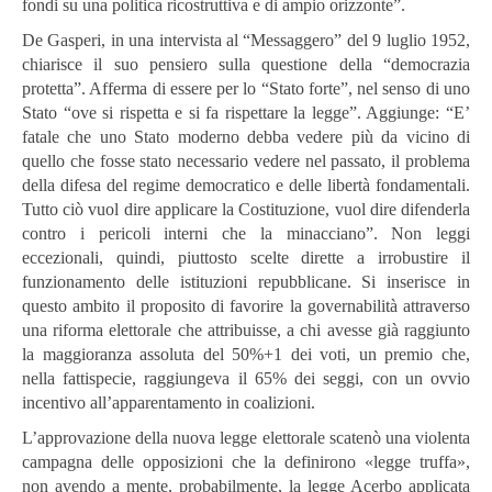
fondi su una politica ricostruttiva e di ampio orizzonte”.
De Gasperi, in una intervista al “Messaggero” del 9 luglio 1952,
chiarisce il suo pensiero sulla questione della “democrazia
protetta”. Afferma di essere per lo “Stato forte”, nel senso di uno
Stato “ove si rispetta e si fa rispettare la legge”. Aggiunge: “E’
fatale che uno Stato moderno debba vedere più da vicino di
quello che fosse stato necessario vedere nel passato, il problema
della difesa del regime democratico e delle libertà fondamentali.
Tutto ciò vuol dire applicare la Costituzione, vuol dire difenderla
contro i pericoli interni che la minacciano”. Non leggi
eccezionali, quindi, piuttosto scelte dirette a irrobustire il
funzionamento delle istituzioni repubblicane. Si inserisce in
questo ambito il proposito di favorire la governabilità attraverso
una riforma elettorale che attribuisse, a chi avesse già raggiunto
la maggioranza assoluta del 50%+1 dei voti, un premio che,
nella fattispecie, raggiungeva il 65% dei seggi, con un ovvio
incentivo all’apparentamento in coalizioni.
L’approvazione della nuova legge elettorale scatenò una violenta
campagna delle opposizioni che la definirono «legge truffa»,
non avendo a mente, probabilmente, la legge Acerbo applicata