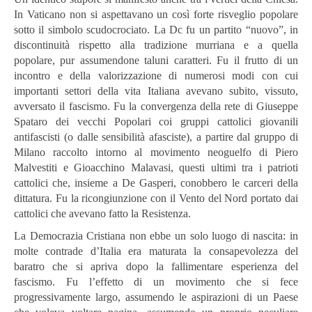
In Vaticano non si aspettavano un così forte risveglio popolare
sotto il simbolo scudocrociato. La Dc fu un partito “nuovo”, in
discontinuità rispetto alla tradizione murriana e a quella
popolare, pur assumendone taluni caratteri. Fu il frutto di un
incontro e della valorizzazione di numerosi modi con cui
importanti settori della vita Italiana avevano subito, vissuto,
avversato il fascismo. Fu la convergenza della rete di Giuseppe
Spataro dei vecchi Popolari coi gruppi cattolici giovanili
antifascisti (o dalle sensibilità afasciste), a partire dal gruppo di
Milano raccolto intorno al movimento neoguelfo di Piero
Malvestiti e Gioacchino Malavasi, questi ultimi tra i patrioti
cattolici che, insieme a De Gasperi, conobbero le carceri della
dittatura. Fu la ricongiunzione con il Vento del Nord portato dai
cattolici che avevano fatto la Resistenza.
La Democrazia Cristiana non ebbe un solo luogo di nascita: in
molte contrade d’Italia era maturata la consapevolezza del
baratro che si apriva dopo la fallimentare esperienza del
fascismo. Fu l’effetto di un movimento che si fece
progressivamente largo, assumendo le aspirazioni di un Paese