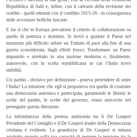
Repubblica di Salò e, infine, con il calvario della revisione dei
confini - quelli ottenuti con il conflitto 1915-18 - in conseguenza
delle avventure belliche fasciste.
E far sì che in Europa prevalesse il criterio di collaborazione su
quello di potenza e dominio. Si trovò a guidare il Paese nel
momento più difficile: subire un Trattato di pace alla fine di una
guerra sconsiderata, dagli effetti feroci. Trasformare un Paese
impaurito e arretrato in una nazione moderna e, finalmente,
autorevole, con la scelta repubblicana in cui l’Italia trovò
stabilità.
Un partito - divisivo per definizione - poteva pretendere di unire
l’Italia? La missione che egli si proponeva era quella di costruire
una democrazia autentica e partecipata, garantendo le libertà: le
scelte del partito, le scelte del governo, erano univoche nel
perseguire questa direzione.
La infondatezza della pretesa antinomia tra il De Gasperi
Presidente del Consiglio e il De Gasperi leader della Democrazia
cristiana è evidente. La grandezza di De Gasperi si misura
anzitutto proprio sulla sua capacità di reggere la tensione tra la