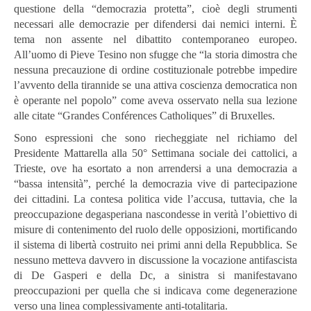
questione della “democrazia protetta”, cioè degli strumenti
necessari alle democrazie per difendersi dai nemici interni. È
tema non assente nel dibattito contemporaneo europeo.
All’uomo di Pieve Tesino non sfugge che “la storia dimostra che
nessuna precauzione di ordine costituzionale potrebbe impedire
l’avvento della tirannide se una attiva coscienza democratica non
è operante nel popolo” come aveva osservato nella sua lezione
alle citate “Grandes Conférences Catholiques” di Bruxelles.
Sono espressioni che sono riecheggiate nel richiamo del
Presidente Mattarella alla 50° Settimana sociale dei cattolici, a
Trieste, ove ha esortato a non arrendersi a una democrazia a
“bassa intensità”, perché la democrazia vive di partecipazione
dei cittadini. La contesa politica vide l’accusa, tuttavia, che la
preoccupazione degasperiana nascondesse in verità l’obiettivo di
misure di contenimento del ruolo delle opposizioni, mortificando
il sistema di libertà costruito nei primi anni della Repubblica. Se
nessuno metteva davvero in discussione la vocazione antifascista
di De Gasperi e della Dc, a sinistra si manifestavano
preoccupazioni per quella che si indicava come degenerazione
verso una linea complessivamente anti-totalitaria.