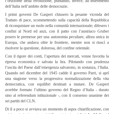
l’orizzonte della rivoluzione, puntando, invece, all’inserimento
dell’Italia nell’ambito delle democrazie.
I primi governi De Gasperi chiusero la pesante vicenda del
Trattato di pace, scommettendo sulla capacità della Repubblica
di riconquistare un ruolo nella comunità internazionale; difesero i
confini al Nord ed anzi, con il patto con l’austriaco Gruber
posero le premesse per una autonomia peculiare, allora unica in
Europa, che andava oltre le frontiere, mentre non si riuscì a
risolvere la questione, dolorosa, del confine orientale.
Con il rigore dei conti, l’apertura dei mercati, venne favorita la
ripresa economica e salvata la lira. Pilotando con prudenza
l’uscita del Paese dall’emergenza salvarono, in sostanza, l’Italia.
Quando nel dicembre del 1945 cadde il governo Parri, si aprì
una stagione verso la progressiva normalizzazione della vita
democratica, con equilibri destinati a mutare. De Gasperi
avrebbe formato l’ultimo governo del Regno d’Italia - durato
sino al referendum istituzionale -, con il consenso unanime dei
sei partiti del CLN.
Di lì a poco si avviava un momento di aspra chiarificazione, con