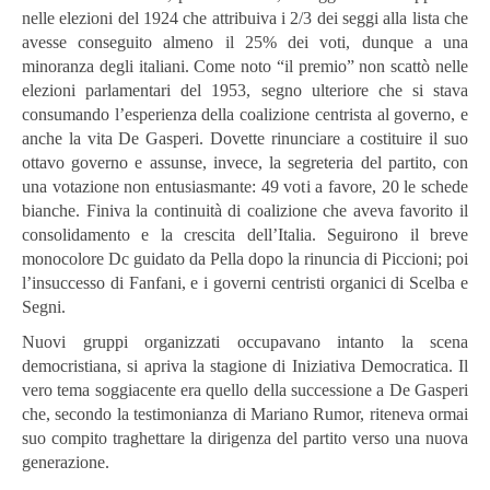
nelle elezioni del 1924 che attribuiva i 2/3 dei seggi alla lista che
avesse conseguito almeno il 25% dei voti, dunque a una
minoranza degli italiani. Come noto “il premio” non scattò nelle
elezioni parlamentari del 1953, segno ulteriore che si stava
consumando l’esperienza della coalizione centrista al governo, e
anche la vita De Gasperi. Dovette rinunciare a costituire il suo
ottavo governo e assunse, invece, la segreteria del partito, con
una votazione non entusiasmante: 49 voti a favore, 20 le schede
bianche. Finiva la continuità di coalizione che aveva favorito il
consolidamento e la crescita dell’Italia. Seguirono il breve
monocolore Dc guidato da Pella dopo la rinuncia di Piccioni; poi
l’insuccesso di Fanfani, e i governi centristi organici di Scelba e
Segni.
Nuovi gruppi organizzati occupavano intanto la scena
democristiana, si apriva la stagione di Iniziativa Democratica. Il
vero tema soggiacente era quello della successione a De Gasperi
che, secondo la testimonianza di Mariano Rumor, riteneva ormai
suo compito traghettare la dirigenza del partito verso una nuova
generazione.