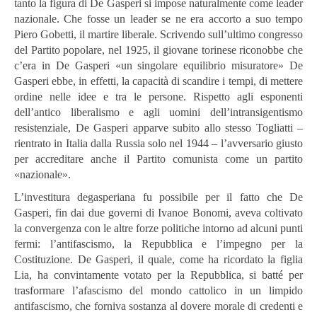
tanto la figura di De Gasperi si impose naturalmente come leader
nazionale. Che fosse un leader se ne era accorto a suo tempo
Piero Gobetti, il martire liberale. Scrivendo sull’ultimo congresso
del Partito popolare, nel 1925, il giovane torinese riconobbe che
c’era in De Gasperi «un singolare equilibrio misuratore» De
Gasperi ebbe, in effetti, la capacità di scandire i tempi, di mettere
ordine nelle idee e tra le persone. Rispetto agli esponenti
dell’antico liberalismo e agli uomini dell’intransigentismo
resistenziale, De Gasperi apparve subito allo stesso Togliatti –
rientrato in Italia dalla Russia solo nel 1944 – l’avversario giusto
per accreditare anche il Partito comunista come un partito
«nazionale».
L’investitura degasperiana fu possibile per il fatto che De
Gasperi, fin dai due governi di Ivanoe Bonomi, aveva coltivato
la convergenza con le altre forze politiche intorno ad alcuni punti
fermi: l’antifascismo, la Repubblica e l’impegno per la
Costituzione. De Gasperi, il quale, come ha ricordato la figlia
Lia, ha convintamente votato per la Repubblica, si batté per
trasformare l’afascismo del mondo cattolico in un limpido
antifascismo, che forniva sostanza al dovere morale di credenti e