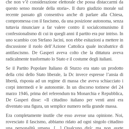
che non v’è considerazione elettorale che possa distaccarmi da
questo senso morale della storia». Il duro giudizio morale sul
recente passato gli consentiva anche di parlare alla Chiesa,
compromessa con il fascismo, da una posizione autonoma, senza
tuttavia rinunciare a far valere contro il socialcomunismo il
confessionalismo di cui in quegli anni il partito era pur intriso. In
uno scambio con Stefano Jacini, non ebbe esitazioni a mettere in
discussione il ruolo dell’Azione Cattolica quale incubatrice di
antifascismo. De Gasperi aveva colto che la dittatura aveva
radicalmente trasformato lo Stato e il costume degli italiani.
Se il Partito Popolare Italiano di Sturzo era stato un prodotto
della crisi dello Stato liberale, la Dc invece espresse l’ansia di
libertà, risposta ad un regime di massa che aveva schiacciato i
corpi intermedi e le autonomie. In un discorso torinese del 24
marzo 1946, prima del referendum tra Monarchia e Repubblica,
De Gasperi disse: «Il cittadino italiano per venti anni era
diventato una figura, un semplice numero nella grande massa.
Era completamente inutile che esso avesse una opinione. Noi,
rovesciato il fascismo, abbiamo ridato ad ogni singolo cittadino
una personalità umana. […] Qualcuno dirà: ma non avete