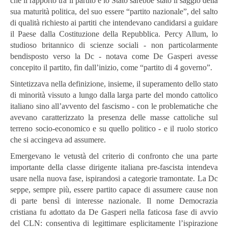
che il rapporto tra il partito e lo Stato sarebbe stato il saggio della
sua maturità politica, del suo essere “partito nazionale”, del salto
di qualità richiesto ai partiti che intendevano candidarsi a guidare
il Paese dalla Costituzione della Repubblica. Percy Allum, lo
studioso britannico di scienze sociali - non particolarmente
bendisposto verso la Dc - notava come De Gasperi avesse
concepito il partito, fin dall’inizio, come “partito di 4 governo”.
Sintetizzava nella definizione, insieme, il superamento dello stato
di minorità vissuto a lungo dalla larga parte del mondo cattolico
italiano sino all’avvento del fascismo - con le problematiche che
avevano caratterizzato la presenza delle masse cattoliche sul
terreno socio-economico e su quello politico - e il ruolo storico
che si accingeva ad assumere.
Emergevano le vetustà del criterio di confronto che una parte
importante della classe dirigente italiana pre-fascista intendeva
usare nella nuova fase, ispirandosi a categorie tramontate. La Dc
seppe, sempre più, essere partito capace di assumere cause non
di parte bensì di interesse nazionale. Il nome Democrazia
cristiana fu adottato da De Gasperi nella faticosa fase di avvio
del CLN: consentiva di legittimare esplicitamente l’ispirazione