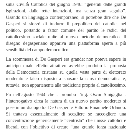
sulla Civiltà Cattolica del giugno 1946: “generali dalle grandi
ispirazioni, dalle rette intenzioni, ma senza gran seguito”.
Usando un linguaggio contemporaneo, si potrebbe dire che De
Gasperi si sforzò di tradurre il prepolitico dei cattolici nel
politico, portando a fattor comune del partito le radici del
cattolicesimo sociale unite al nuovo metodo democratico. Il
disegno degasperiano appariva una piattaforma aperta a più
sensibilità del campo democratico.
La scommessa di De Gasperi era grande: non poteva sapere in
anticipo quale effetto attrattivo avrebbe prodotto la proposta
della Democrazia cristiana su quella vasta parte di elettorato
moderato e laico disposto a sposare la causa democratica e,
tuttavia, non appartenente alla tradizione propria al cattolicesimo.
Fu nell’agosto 1944 che - pronubo l’ing. Oscar Sinigaglia -
l’interrogativo circa la natura di un nuovo partito moderato si
pose in un dialogo tra De Gasperi e Vittorio Emanuele Orlando.
Si trattava essenzialmente di scegliere se raccogliere una
concentrazione genericamente “centrista” che unisse cattolici e
liberali con l’obiettivo di creare “una grande forza nazionale