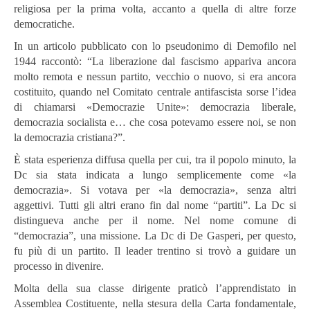
religiosa per la prima volta, accanto a quella di altre forze
democratiche.
In un articolo pubblicato con lo pseudonimo di Demofilo nel
1944 raccontò: “La liberazione dal fascismo appariva ancora
molto remota e nessun partito, vecchio o nuovo, si era ancora
costituito, quando nel Comitato centrale antifascista sorse l’idea
di chiamarsi «Democrazie Unite»: democrazia liberale,
democrazia socialista e… che cosa potevamo essere noi, se non
la democrazia cristiana?”.
È stata esperienza diffusa quella per cui, tra il popolo minuto, la
Dc sia stata indicata a lungo semplicemente come «la
democrazia». Si votava per «la democrazia», senza altri
aggettivi. Tutti gli altri erano fin dal nome “partiti”. La Dc si
distingueva anche per il nome. Nel nome comune di
“democrazia”, una missione. La Dc di De Gasperi, per questo,
fu più di un partito. Il leader trentino si trovò a guidare un
processo in divenire.
Molta della sua classe dirigente praticò l’apprendistato in
Assemblea Costituente, nella stesura della Carta fondamentale,