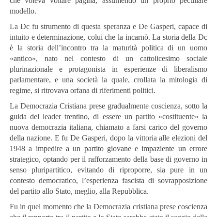
che voleva voltare pagina, assumendo un proprio peculiare
modello.
La Dc fu strumento di questa speranza e De Gasperi, capace di
intuito e determinazione, colui che la incarnò. La storia della Dc
è la storia dell’incontro tra la maturità politica di un uomo
«antico», nato nel contesto di un cattolicesimo sociale
plurinazionale e protagonista in esperienze di liberalismo
parlamentare, e una società la quale, crollata la mitologia di
regime, si ritrovava orfana di riferimenti politici.
La Democrazia Cristiana prese gradualmente coscienza, sotto la
guida del leader trentino, di essere un partito «costituente» la
nuova democrazia italiana, chiamato a farsi carico del governo
della nazione. E fu De Gasperi, dopo la vittoria alle elezioni del
1948 a impedire a un partito giovane e impaziente un errore
strategico, optando per il rafforzamento della base di governo in
senso pluripartitico, evitando di riproporre, sia pure in un
contesto democratico, l’esperienza fascista di sovrapposizione
del partito allo Stato, meglio, alla Repubblica.
Fu in quel momento che la Democrazia cristiana prese coscienza