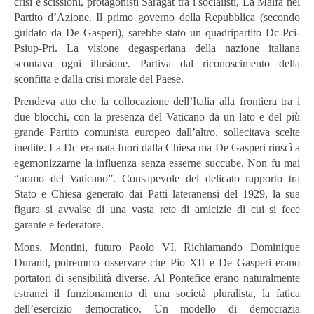
crisi e scissioni, protagonisti Saragat tra i socialisti, La Malfa nel
Partito d’Azione. Il primo governo della Repubblica (secondo
guidato da De Gasperi), sarebbe stato un quadripartito Dc-Pci-
Psiup-Pri. La visione degasperiana della nazione italiana
scontava ogni illusione. Partiva dal riconoscimento della
sconfitta e dalla crisi morale del Paese.
Prendeva atto che la collocazione dell’Italia alla frontiera tra i
due blocchi, con la presenza del Vaticano da un lato e del più
grande Partito comunista europeo dall’altro, sollecitava scelte
inedite. La Dc era nata fuori dalla Chiesa ma De Gasperi riuscì a
egemonizzarne la influenza senza esserne succube. Non fu mai
“uomo del Vaticano”. Consapevole del delicato rapporto tra
Stato e Chiesa generato dai Patti lateranensi del 1929, la sua
figura si avvalse di una vasta rete di amicizie di cui si fece
garante e federatore.
Mons. Montini, futuro Paolo VI. Richiamando Dominique
Durand, potremmo osservare che Pio XII e De Gasperi erano
portatori di sensibilità diverse. Al Pontefice erano naturalmente
estranei il funzionamento di una società pluralista, la fatica
dell’esercizio democratico. Un modello di democrazia