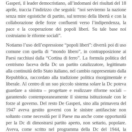
Gasperi, il leader democristiano, all’indomani dei risultati del 18
aprile, traccia l’indirizzo che seguirà: “noi serviremo la nazione
senza mire egoistiche di partito, sul terreno della libertà e con la
collaborazione delle forze confluenti verso l’indipendenza, la
pace e la cooperazione dei popoli liberi. Su tale base noi
costruiamo le riforme sociali”.
Notiamo l’uso dell’espressione “popoli liberi”: diverrà poi di uso
comune con quella di “mondo libero”, in contrapposizione ai
Paesi racchiusi dalla “Cortina di ferro”. La formula politica del
centrismo faceva della Dc un partito catalizzatore, legittimato
alla continuità dello Stato italiano, nel cambio rappresentato dalla
Repubblica, raccordato alla tradizione politica risorgimentale e
liberale. Al centro di un suo piccolo sistema solare la Dc poteva
guardare a sinistra – progettare e realizzare riforme sociali –
garantendo contemporaneamente il sistema istituzionale con le
forze al governo. Del resto De Gasperi, sino alla primavera del
1947 aveva gestito governi con le sinistre antifasciste non
soltanto come necessità per il Paese ma anche come opportunità
per la Dc di dimostrarsi partito aperto, non settario, popolare.
Aveva, come scritto nel programma della Dc del 1944, la