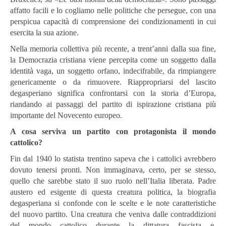
affatto facili e lo cogliamo nelle politiche che persegue, con una
perspicua capacità di comprensione dei condizionamenti in cui
esercita la sua azione.
Nella memoria collettiva più recente, a trent’anni dalla sua fine,
la Democrazia cristiana viene percepita come un soggetto dalla
identità vaga, un soggetto orfano, indecifrabile, da rimpiangere
genericamente o da rimuovere. Riappropriarsi del lascito
degasperiano significa confrontarsi con la storia d’Europa,
riandando ai passaggi del partito di ispirazione cristiana più
importante del Novecento europeo.
A cosa serviva un partito con protagonista il mondo
cattolico?
Fin dal 1940 lo statista trentino sapeva che i cattolici avrebbero
dovuto tenersi pronti. Non immaginava, certo, per se stesso,
quello che sarebbe stato il suo ruolo nell’Italia liberata. Padre
austero ed esigente di questa creatura politica, la biografia
degasperiana si confonde con le scelte e le note caratteristiche
del nuovo partito. Una creatura che veniva dalle contraddizioni
del mondo cattolico durante la dittatura fascista e,