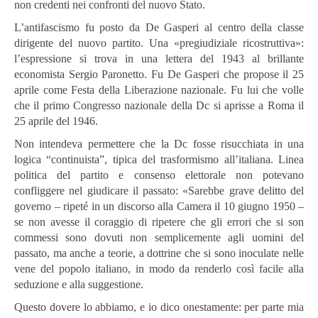
non credenti nei confronti del nuovo Stato.
L’antifascismo fu posto da De Gasperi al centro della classe
dirigente del nuovo partito. Una «pregiudiziale ricostruttiva»:
l’espressione si trova in una lettera del 1943 al brillante
economista Sergio Paronetto. Fu De Gasperi che propose il 25
aprile come Festa della Liberazione nazionale. Fu lui che volle
che il primo Congresso nazionale della Dc si aprisse a Roma il
25 aprile del 1946.
Non intendeva permettere che la Dc fosse risucchiata in una
logica “continuista”, tipica del trasformismo all’italiana. Linea
politica del partito e consenso elettorale non potevano
confliggere nel giudicare il passato: «Sarebbe grave delitto del
governo – ripeté in un discorso alla Camera il 10 giugno 1950 –
se non avesse il coraggio di ripetere che gli errori che si son
commessi sono dovuti non semplicemente agli uomini del
passato, ma anche a teorie, a dottrine che si sono inoculate nelle
vene del popolo italiano, in modo da renderlo così facile alla
seduzione e alla suggestione.
Questo dovere lo abbiamo, e io dico onestamente: per parte mia