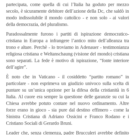
partecipata, come quella di cui l’Italia ha goduto per mezzo
secolo, è sicuramente debitore dell’azione della Dc, che saldò in
modo indissolubile il mondo cattolico - e non solo - ai valori
della democrazia, del pluralismo.
Paradossalmente furono i partiti di ispirazione democratico-
cristiana in Europa a infrangere l’antico mito dell’alleanza tra
trono e altare. Perchè - lo troviamo in Adenauer - testimonianza
religiosa cristiana e Weltanschaung (visione del mondo) cristiana
sono separati. La fede è motivo di ispirazione, “fonte interiore
dell’agire”.
È noto che in Vaticano - il cosiddetto “partito romano” in
particolare - non esprimeva un giudizio univoco sulla scelta di
puntare su un’unica opzione per la difesa della cristianità in 6
Italia. Al cuore era sempre la questione delle garanzie su cui la
Chiesa avrebbe potuto contare nel nuovo ordinamento. Altre
forze erano in gioco - sia pure dal destino effimero - come la
Sinistra Cristiana di Adriano Ossicini e Franco Rodano e i
Cristiano Sociali di Gerardo Bruni.
Leader che, senza clemenza, padre Brucculeri avrebbe definito