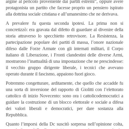
argine al pericolo proveniente dai partiti estremi”, oppure avere
protagonista un partito che facesse proprio un pensiero ispirato
alla dottrina sociale cristiana e all’umanesimo che ne derivava.
A prevalere fu questa seconda ipotesi. La prima non si
concretizzò: era gravata dal difetto di guardare al divenire della
storia attraverso lo specchietto retrovisore. La Resistenza, la
partecipazione popolare dei partiti di massa, l’onore nazionale
difeso dalle Forze Armate con gli internati militari, il Corpo
italiano di Liberazione, i Fronti clandestini delle diverse Armi,
mostrarono l’inattualità di una impostazione che ne prescindesse:
il vecchio gruppo dirigente liberale, i tecnici che avevano
operato durante il fascismo, appaiono fuori gioco.
Potremmo congetturare, arditamente, che quello che accadde fu
una sorta di inversione del rapporto di Giolitti con l’elettorato
cattolico di inizio Novecento: sono ora i cattolicodemocratici a
guidare la costruzione di un blocco elettorale e sociale a difesa
dei valori liberali e democratici, per dare sostanza alla
Repubblica.
Quanto l’imporsi della Dc suscitò sorpresa nell’opinione colta,