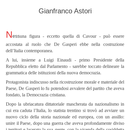
Gianfranco Astori
N
ess
una figura - eccetto quella di Cavour - può essere
accostata al ruolo che De Gasperi ebbe nella costruzione
dell’Italia contemporanea.
A lui, insieme a Luigi Einaudi - primo Presidente della
Repubblica eletto dal Parlamento - sarebbe toccato delineare la
grammatica delle istituzioni della nuova democrazia.
Protagonista indiscusso nella ricostruzione morale e materiale del
Paese, De Gasperi lo fu potendosi avvalere del partito che aveva
fondato, la Democrazia cristiana.
Dopo la ubriacatura dittatoriale mascherata da nazionalismo in
cui era caduta l’Italia, lo statista trentino si trovò ad avviare un
nuovo ciclo della storia nazionale ed europea, con un assillo:
unire il Paese, dopo una guerra che aveva profondamente diviso
i territori e lacerato la sua gente, con la vicenda della cosiddetta