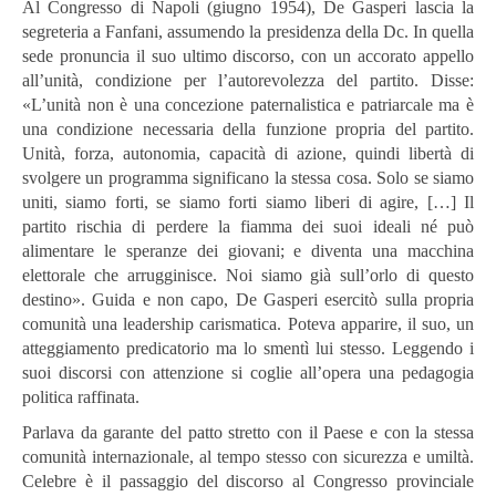
Al Congresso di Napoli (giugno 1954), De Gasperi lascia la
segreteria a Fanfani, assumendo la presidenza della Dc. In quella
sede pronuncia il suo ultimo discorso, con un accorato appello
all’unità, condizione per l’autorevolezza del partito. Disse:
«L’unità non è una concezione paternalistica e patriarcale ma è
una condizione necessaria della funzione propria del partito.
Unità, forza, autonomia, capacità di azione, quindi libertà di
svolgere un programma significano la stessa cosa. Solo se siamo
uniti, siamo forti, se siamo forti siamo liberi di agire, […] Il
partito rischia di perdere la fiamma dei suoi ideali né può
alimentare le speranze dei giovani; e diventa una macchina
elettorale che arrugginisce. Noi siamo già sull’orlo di questo
destino». Guida e non capo, De Gasperi esercitò sulla propria
comunità una leadership carismatica. Poteva apparire, il suo, un
atteggiamento predicatorio ma lo smentì lui stesso. Leggendo i
suoi discorsi con attenzione si coglie all’opera una pedagogia
politica raffinata.
Parlava da garante del patto stretto con il Paese e con la stessa
comunità internazionale, al tempo stesso con sicurezza e umiltà.
Celebre è il passaggio del discorso al Congresso provinciale