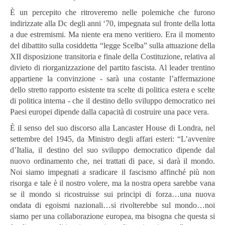
È un percepito che ritroveremo nelle polemiche che furono
indirizzate alla Dc degli anni ‘70, impegnata sul fronte della lotta
a due estremismi. Ma niente era meno veritiero. Era il momento
del dibattito sulla cosiddetta “legge Scelba” sulla attuazione della
XII disposizione transitoria e finale della Costituzione, relativa al
divieto di riorganizzazione del partito fascista. Al leader trentino
appartiene la convinzione - sarà una costante l’affermazione
dello stretto rapporto esistente tra scelte di politica estera e scelte
di politica interna - che il destino dello sviluppo democratico nei
Paesi europei dipende dalla capacità di costruire una pace vera.
È il senso del suo discorso alla Lancaster House di Londra, nel
settembre del 1945, da Ministro degli affari esteri: “L’avvenire
d’Italia, il destino del suo sviluppo democratico dipende dal
nuovo ordinamento che, nei trattati di pace, si darà il mondo.
Noi siamo impegnati a sradicare il fascismo affinché più non
risorga e tale è il nostro volere, ma la nostra opera sarebbe vana
se il mondo si ricostruisse sui principi di forza…una nuova
ondata di egoismi nazionali…si rivolterebbe sul mondo…noi
siamo per una collaborazione europea, ma bisogna che questa si