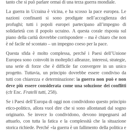
tanto che si può parlare ormai di una terza guerra mondiale.
La guerra in Ucraina è vicina, e ha scosso la pace europea. Le
nazioni confinanti si sono prodigate nell’accoglienza dei
profughi; tutti i popoli europei partecipano all’impegno di
solidarietà con il popolo ucraino. A questa corale risposta sul
piano della carità dovrebbe corrispondere – ma è chiaro che non
è né facile né scontato – un impegno coeso per la pace.
Questa sfida è molto complessa, perché i Paesi dell’Unione
Europea sono coinvolti in molteplici alleanze, interessi, strategie,
una serie di forze che è difficile far convergere in un unico
progetto. Tuttavia, un principio dovrebbe essere condiviso da
tutti con chiarezza e determinazione: l
a guerra non può e non
deve più essere considerata come una soluzione dei conflitti
(cfr Enc.
Fratelli tutti
, 258).
Se i Paesi dell’Europa di oggi non condividono questo principio
etico-politico, allora vuol dire che si sono allontanati dal sogno
originario. Se invece lo condividono, devono impegnarsi ad
attuarlo, con tutta la fatica e la complessità che la situazione
storica richiede. Perché «la guerra è un fallimento della politica e