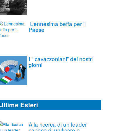
L’ennesima beffa per il
Paese
I “ cavazzoniani” dei nostri
giorni
Ultime Esteri
Alla ricerca di un leader
capace di unificare o,