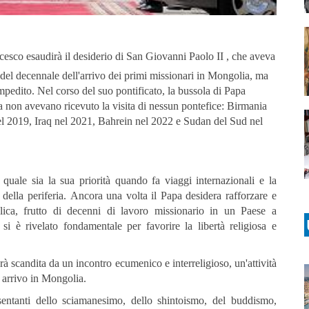
esco esaudirà il desiderio di San Giovanni Paolo II , che aveva
del decennale dell'arrivo dei primi missionari in Mongolia, ma
impedito. Nel corso del suo pontificato, la bussola di Papa
ra non avevano ricevuto la visita di nessun pontefice: Birmania
l 2019, Iraq nel 2021, Bahrein nel 2022 e Sudan del Sud nel
quale sia la sua priorità quando fa viaggi internazionali e la
 della periferia. Ancora una volta il Papa desidera rafforzare e
lica, frutto di decenni di lavoro missionario in un Paese a
si è rivelato fondamentale per favorire la libertà religiosa e
à scandita da un incontro ecumenico e interreligioso, un'attività
o arrivo in Mongolia.
sentanti dello sciamanesimo, dello shintoismo, del buddismo,