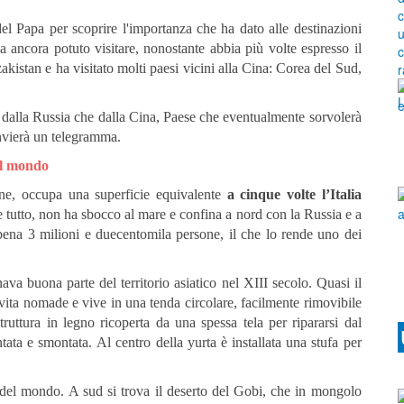
del Papa per scoprire l'importanza che ha dato alle destinazioni
ancora potuto visitare, nonostante abbia più volte espresso il
zakistan e ha visitato molti paesi vicini alla Cina: Corea del Sud,
a dalla Russia che dalla Cina, Paese che eventualmente sorvolerà
invierà un telegramma.
del mondo
gne, occupa una superficie equivalente
a cinque volte l’Italia
 tutto, non ha sbocco al mare e confina a nord con la Russia e a
na 3 milioni e duecentomila persone, il che lo rende uno dei
va buona parte del territorio asiatico nel XIII secolo. Quasi il
ita nomade e vive in una tenda circolare, facilmente rimovibile
truttura in legno ricoperta da una spessa tela per ripararsi dal
ata e smontata. Al centro della yurta è installata una stufa per
 del mondo. A sud si trova il deserto del Gobi, che in mongolo