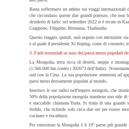
Basta soffermarsi un attimo sui viaggi internazionali 
che circondano queste due grandi potenze, che non ha 
desiderio di farlo: nel settembre 2022 si è recato in Ka
Giappone, Filippine, Birmania, Thailandia.
Questo viaggio, quindi, sarà seguito con attenzione si
e al quale il presidente Xi Jinping, come di consueto, 
3. Fatti essenziali su uno dei paesi meno popolati 
La Mongolia, terra ricca di deserti, steppe e monta
(1.566.000 hm contro i 302073 dell’Italia). Nonostante
sud con la Cina. La sua popolazione ammonta ad appe
paesi meno densamente popolati al mondo.
Inserisce le sue radici nell'impero mongolo, che domina
50% della popolazione mongola mantiene uno stile di v
e staccabile chiamata Yurta. Si tratta di una grande s
freddo, che richiede solo circa due ore per essere mont
cucinare e riscaldarsi.
Per estensione la Mongolia è il 19° paese più grande