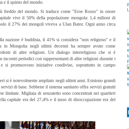
ia e il quinto del mondo.
e più freddo del mondo. Si traduce come "Eroe Rosso" in onore
apitale vive il 50% della popolazione mongola: 1,4 milioni di
 solo il 27% dei mongoli viveva a Ulan Bator. Ogni anno circa
a nazione è buddista, il 41% si considera "non religioso" e il
ta in Mongolia negli ultimi decenni ha sempre avuto come
edenti di altre religioni. Un dialogo interreligioso che si è
 incontri periodici con rappresentanti di altre religioni durante i
e si promuovono iniziative condivise, soprattutto in campo
eri si è notevolmente ampliato negli ultimi anni. Esistono grandi
i servizi di base. Sebbene il sistema sanitario offra servizi gratuiti
rse limitate. Migliaia di senzatetto sono concentrati nei quartieri
ella capitale era del 27,4% e il tasso di disoccupazione era del