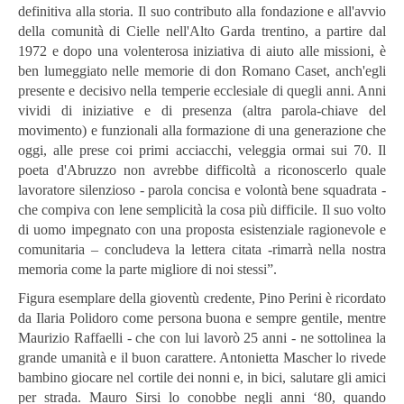
definitiva alla storia. Il suo contributo alla fondazione e all'avvio
della comunità di Cielle nell'Alto Garda trentino, a partire dal
1972 e dopo una volenterosa iniziativa di aiuto alle missioni, è
ben lumeggiato nelle memorie di don Romano Caset, anch'egli
presente e decisivo nella temperie ecclesiale di quegli anni. Anni
vividi di iniziative e di presenza (altra parola-chiave del
movimento) e funzionali alla formazione di una generazione che
oggi, alle prese coi primi acciacchi, veleggia ormai sui 70. Il
poeta d'Abruzzo non avrebbe difficoltà a riconoscerlo quale
lavoratore silenzioso - parola concisa e volontà bene squadrata -
che compiva con lene semplicità la cosa più difficile. Il suo volto
di uomo impegnato con una proposta esistenziale ragionevole e
comunitaria – concludeva la lettera citata -rimarrà nella nostra
memoria come la parte migliore di noi stessi”.
Figura esemplare della gioventù credente, Pino Perini è ricordato
da Ilaria Polidoro come persona buona e sempre gentile, mentre
Maurizio Raffaelli - che con lui lavorò 25 anni - ne sottolinea la
grande umanità e il buon carattere. Antonietta Mascher lo rivede
bambino giocare nel cortile dei nonni e, in bici, salutare gli amici
per strada. Mauro Sirsi lo conobbe negli anni ‘80, quando