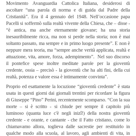
Movimento Avanguardia Cattolica Italiana, desiderosi di
ascoltare “una parola di norma e di guida dal Padre della
Cristianità”. Era il 4 gennaio del 1948. Nell’occasione papa
Pacelli si soffermò sulla realtà vivente della Chiesa, che – disse -
“è antica, ma anche eternamente giovane; ha una storia
inesauribilmente ricca, ma non si perde nella storia; non è mai
soltanto passato, ma sempre e in primo luogo presente”. E non è
neppure mera teoria, ma “sempre anche verità applicata, realtà e
attuazione, vita, amore, forza, adempimento”. Nel suo discorso
il pontefice spese inoltre meditate parole per la gioventù
credente, ossia – precisò - la gioventù che ha alti fini, della cui
realtà, potenza e valore essa è intimamente convinta”.
Proprio ed esattamente la locuzione “gioventù credente” è stata
usata in questi giorni dai giornali trentini per ricordare la figura
di Giuseppe “Pino” Perini, recentemente scomparso. “Con la sua
morte – si è scritto - si chiude per sempre il capitolo più
luminoso (quanta luce c'è negli inizî!) della nostra gioventù
credente - e orante, e cantante - che il Fatto cristiano, come lo
chiamavamo allora, toglieva dalle sacrestie per restituirlo in
qualche modo alla scuola, al lavoro, agli ambienti di vita, in