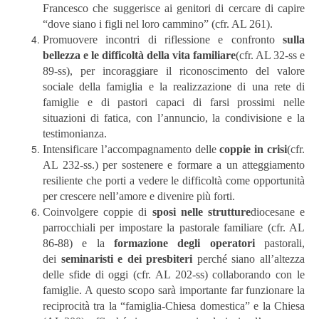
Francesco che suggerisce ai genitori di cercare di capire
“dove siano i figli nel loro cammino” (cfr. AL 261).
Promuovere incontri di riflessione e confronto
sulla
bellezza e le difficoltà della vita familiare
(cfr. AL 32-ss e
89-ss), per incoraggiare il riconoscimento del valore
sociale della famiglia e la realizzazione di una rete di
famiglie e di pastori capaci di farsi prossimi nelle
situazioni di fatica, con l’annuncio, la condivisione e la
testimonianza.
Intensificare l’accompagnamento delle
coppie in crisi
(cfr.
AL 232-ss.) per sostenere e formare a un atteggiamento
resiliente che porti a vedere le difficoltà come opportunità
per crescere nell’amore e divenire più forti.
Coinvolgere coppie di
sposi nelle strutture
diocesane e
parrocchiali per impostare la pastorale familiare (cfr. AL
86-88) e la
formazione degli operatori
pastorali,
dei
seminaristi e dei presbiteri
perché siano all’altezza
delle sfide di oggi (cfr. AL 202-ss) collaborando con le
famiglie. A questo scopo sarà importante far funzionare la
reciprocità tra la “famiglia-Chiesa domestica” e la Chiesa