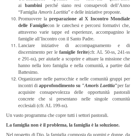
ai
bambini
perché siano resi consapevoli dell’Anno
“Famiglia
Amoris Laetitia
” e delle iniziative proposte.
Promuovere la
preparazione al X Incontro Mondiale
delle Famiglie
con le catechesi e percorsi formativi che,
attraverso varie tappe ed esperienze, accompagnino le
famiglie all’Incontro con il Santo Padre.
Lanciare iniziative di accompagnamento e di
discernimento per le
famiglie ferite
(cfr. AL 50-ss, 241-ss
e 291-ss), per aiutarle a scoprire e attuare la missione che
hanno nella loro famiglia e nella comunità, a partire dal
Battesimo.
Organizzare nelle parrocchie e nelle comunità gruppi per
incontri di
approfondimento su
"Amoris Laetitia
"
per far
acquisire consapevolezza delle opportunità pastorali
concrete che si presentano nelle singole comunità
ecclesiali (cfr. AL 199-ss).
Un vasto programma che copre tutti i settori pastorali.
La famiglia non è il problema, la famiglia è la soluzione.
Nel progetto di Dio, la famiglia composta da uomini e donne, da