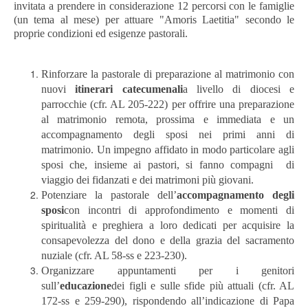
invitata a prendere in considerazione 12 percorsi con le famiglie
(un tema al mese) per attuare "Amoris Laetitia" secondo le
proprie condizioni ed esigenze pastorali.
Rinforzare la pastorale di preparazione al matrimonio con
nuovi
itinerari catecumenali
a livello di diocesi e
parrocchie (cfr. AL 205-222) per offrire una preparazione
al matrimonio remota, prossima e immediata e un
accompagnamento degli sposi nei primi anni di
matrimonio. Un impegno affidato in modo particolare agli
sposi che, insieme ai pastori, si fanno compagni di
viaggio dei fidanzati e dei matrimoni più giovani.
Potenziare la pastorale dell’
accompagnamento degli
sposi
con incontri di approfondimento e momenti di
spiritualità e preghiera a loro dedicati per acquisire la
consapevolezza del dono e della grazia del sacramento
nuziale (cfr. AL 58-ss e 223-230).
Organizzare appuntamenti per i genitori
sull’
educazione
dei figli e sulle sfide più attuali (cfr. AL
172-ss e 259-290), rispondendo all’indicazione di Papa