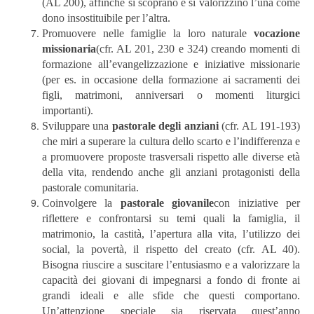
(AL 200), affinché si scoprano e si valorizzino l’una come
dono insostituibile per l’altra.
Promuovere nelle famiglie la loro naturale
vocazione
missionaria
(cfr. AL 201, 230 e 324) creando momenti di
formazione all’evangelizzazione e iniziative missionarie
(per es. in occasione della formazione ai sacramenti dei
figli, matrimoni, anniversari o momenti liturgici
importanti).
Sviluppare una
pastorale degli anziani
(cfr. AL 191-193)
che miri a superare la cultura dello scarto e l’indifferenza e
a promuovere proposte trasversali rispetto alle diverse età
della vita, rendendo anche gli anziani protagonisti della
pastorale comunitaria.
Coinvolgere la
pastorale giovanile
con iniziative per
riflettere e confrontarsi su temi quali la famiglia, il
matrimonio, la castità, l’apertura alla vita, l’utilizzo dei
social, la povertà, il rispetto del creato (cfr. AL 40).
Bisogna riuscire a suscitare l’entusiasmo e a valorizzare la
capacità dei giovani di impegnarsi a fondo di fronte ai
grandi ideali e alle sfide che questi comportano.
Un’attenzione speciale sia riservata quest’anno