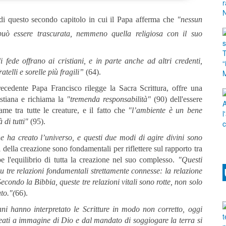
e di questo secondo capitolo in cui il Papa afferma che
"
nessun
uò essere trascurata, nemmeno quella religiosa con il suo
i fede offrano ai cristiani, e in parte anche ad altri credenti,
telli e sorelle più fragili”
(64).
precedente Papa Francisco rilegge la Sacra Scrittura, offre una
istiana e richiama la
"tremenda responsabilità"
(90) dell'essere
me tra tutte le creature, e il fatto che
"l’ambiente è un bene
 di tutti
"
(95).
he ha creato l’universo, e questi due modi di agire divini sono
i della creazione sono fondamentali per riflettere sul rapporto tra
e l'equilibrio di tutta la creazione nel suo complesso.
"
Questi
 tre relazioni fondamentali strettamente connesse: la relazione
econdo la Bibbia, queste tre relazioni vitali sono rotte, non solo
to.
"(
66).
ani hanno interpretato le Scritture in modo non corretto, oggi
reati a immagine di Dio e dal mandato di soggiogare la terra si