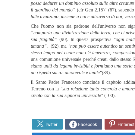
possa dedurre un dominio assoluto sulle altre creature
il giardino del mondo”
(cfr Gen 2,15)" (67), sapend
tutte avanzano, insieme a noi e attraverso di noi, ver
Che l'uomo non sia padrone dell'universo non sign
“comporta una divinizzazione della terra, che ci priv
sua fragilità”
(90). In questa prospettiva
"ogni malt
umana”.
(92), ma
"non può essere autentico un sentim
stesso tempo nel cuore non c’è tenerezza, compassion
una comunione universale perché creati dallo stesso 
siamo uniti da legami invisibili e formiamo una sorta
un rispetto sacro, amorevole e umile"(
89).
Il Santo Padre Francesco conclude il capitolo additan
Terreno con la
"sua relazione tanto concreta e amore
creato con la sua signoria universale
"
(100).
Twitter
Facebook
Pinterest