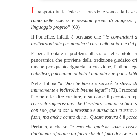
I
l rapporto tra la fede e la creazione sono alla bas
ramo delle scienze e nessuna forma di saggezza p
linguaggio proprio”
(63).
Il Pontefice, infatti, è persuaso che
“le convinzioni d
motivazioni alte per prendersi cura della natura e dei fra
E per affrontare il problema illustrato nel capitolo 
panoramica che proviene dalla tradizione giudaico-cr
umano per quanto riguarda la creazione, l'intimo lega
collettivo, patrimonio di tutta l’umanità e responsabilità
Nella Bibbia
"
il Dio che libera e salva è lo stesso c
intimamente e indissolubilmente legati
"
(73). I raccont
l'uomo e le altre creature, e su come il peccato romp
racconti suggeriscono che l’esistenza umana si basa su
con Dio, quella con il prossimo e quella con la terra. S
fuori, ma anche dentro di noi. Questa rottura è il pecca
Pertanto, anche se
"
è vero che qualche volta i cristi
dobbiamo rifiutare con forza che dal fatto di essere c