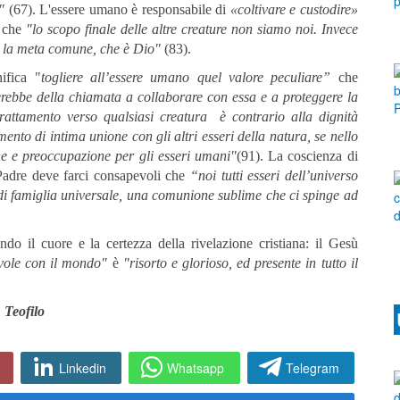
"
(67). L'essere umano è responsabile di
«coltivare e custodire»
o che
"lo scopo finale delle altre creature non siamo noi. Invece
so la meta comune, che è Dio
"
(83).
ifica "
togliere all’essere umano quel valore peculiare”
che
erebbe della chiamata a collaborare con essa e a proteggere la
rattamento verso qualsiasi creatura
è
contrario alla dignità
ento di intima unione con gli altri esseri della natura, se nello
e e preoccupazione per gli esseri umani
"
(91). La coscienza di
Padre deve farci consapevoli che
“noi tutti esseri dell’universo
 di famiglia universale, una comunione sublime che ci spinge ad
do il cuore e la certezza della rivelazione cristiana: il Gesù
vole con il mondo
"
è
"
risorto e glorioso, ed presente in tutto il
Teofilo
Linkedin
Whatsapp
Telegram