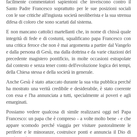
facilmente commentatori sapientoni che inveiscono contro il
Santo Padre Francesco soprattutto per le sue posizioni sociali
con le sue critiche all'ingiusta società neoliberista e la sua strenua
difesa di coloro che sono scartati dal sistema.
E non mancano cattolici martellanti che, in nome di chissà quale
integrità di fede e di costumi, squalificano papa Francesco con
una critica feroce che non è mai argomenta a partire dal Vangelo
e dalla persona di Gesù, ma dalla dottrina e da varie citazioni del
precedente magistero pontificio, in molte occasioni estrapolate
dal contesto e senza tener conto dell'evoluzione logica dei tempi,
della Chiesa stessa e della società in generale.
Anche Gesù è stato attaccato durante la sua vita pubblica perché
ha mostrato una verità credibile e desiderabile, è stato coerente
con essa e l'ha annunciata a tutti, specialmente ai poveri e agli
emarginati.
Possiamo vedere qualcosa di simile realizzarsi oggi nel Papa
Francesco: un papa che è compreso - a volte molto bene - e che
appare scomodo perché viaggia per visitare pastoralmente le
periferie e le minoranze, costruisce ponti e annuncia il Dio di