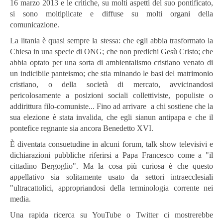
16 marzo 2013 e le critiche, su molti aspetti del suo pontificato,
si sono moltiplicate e diffuse su molti organi della
comunicazione.
La litania è quasi sempre la stessa: che egli abbia trasformato la
Chiesa in una specie di ONG; che non predichi Gesù Cristo; che
abbia optato per una sorta di ambientalismo cristiano venato di
un indicibile panteismo; che stia minando le basi del matrimonio
cristiano, o della società di mercato, avvicinandosi
pericolosamente a posizioni sociali collettiviste, populiste o
addirittura filo-comuniste... Fino ad arrivare a chi sostiene che la
sua elezione è stata invalida, che egli sianun antipapa e che il
pontefice regnante sia ancora Benedetto XVI.
È diventata consuetudine in alcuni forum, talk show televisivi e
dichiarazioni pubbliche riferirsi a Papa Francesco come a "il
cittadino Bergoglio". Ma la cosa più curiosa è che questo
appellativo sia solitamente usato da settori intraecclesiali
"ultracattolici, appropriandosi della terminologia corrente nei
media.
Una rapida ricerca su YouTube o Twitter ci mostrerebbe