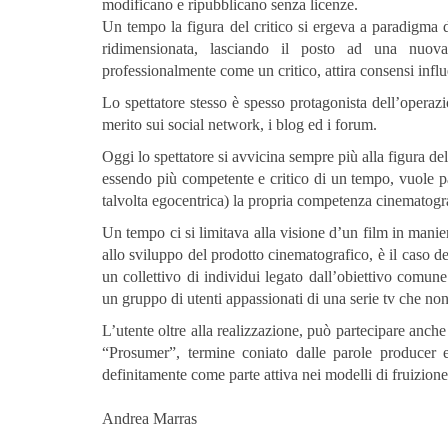
modificano e ripubblicano senza licenze.
Un tempo la figura del critico si ergeva a paradigma d
ridimensionata, lasciando il posto ad una nuova
professionalmente come un critico, attira consensi influ
Lo spettatore stesso è spesso protagonista dell’opera
merito sui social network, i blog ed i forum.
Oggi lo spettatore si avvicina sempre più alla figura del
essendo più competente e critico di un tempo, vuole pa
talvolta egocentrica) la propria competenza cinematogr
Un tempo ci si limitava alla visione d’un film in manier
allo sviluppo del prodotto cinematografico, è il caso d
un collettivo di individui legato dall’obiettivo comun
un gruppo di utenti appassionati di una serie tv che non
L’utente oltre alla realizzazione, può partecipare anche
“Prosumer”, termine coniato dalle parole producer 
definitamente come parte attiva nei modelli di fruizion
Andrea Marras