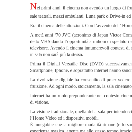
N
ei primi anni, il cinema non avendo un luogo di frui
sale teatrali, mezzi ambulanti, Luna park o Drive-in ed
Era il cinema delle attrazioni. Con l’avvento dell’ Hom
A metà anni ‘70 JVC (acronimo di Japan Victor Com
detto VHS dando l’opportunità a milioni di spettatori e
televisore. Avendo il cinema innumerevoli contesti di 
in sala non sarà più la stessa.
Prima il Digital Versatile Disc (DVD) successivament
Smartphone, Iphone, e soprattutto Internet hanno sancit
La rivoluzione digitale ha consentito di poter vedere
fruizione. Ad ogni modo, stoicamente, la sala cinematog
Internet ha un ruolo preponderante nel contesto cine
di visione.
La visione tradizionale, quella della sala per intenderci
l’Home Video ed i dispositivi mobili.
È innegabile che la migliore modalità rimane (e lo sar
esperienza magica, attenta ma allo stesso tempo irrazio