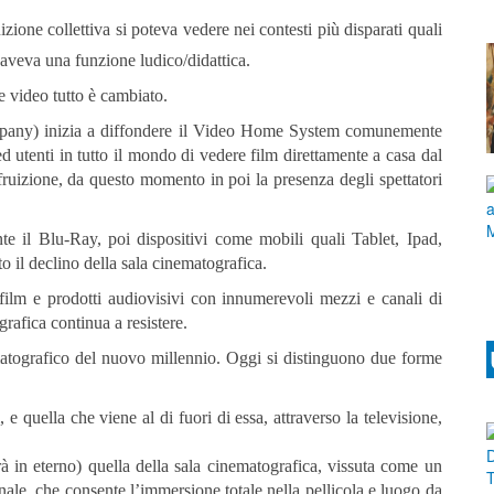
zione collettiva si poteva vedere nei contesti più disparati quali
 aveva una funzione ludico/didattica.
e video tutto è cambiato.
pany) inizia a diffondere il Video Home System comunemente
d utenti in tutto il mondo di vedere film direttamente a casa dal
fruizione, da questo momento in poi la presenza degli spettatori
e il Blu-Ray, poi dispositivi come mobili quali Tablet, Ipad,
o il declino della sala cinematografica.
 film e prodotti audiovisivi con innumerevoli mezzi e canali di
rafica continua a resistere.
matografico del nuovo millennio. Oggi si distinguono due forme
, e quella che viene al di fuori di essa, attraverso la televisione,
à in eterno) quella della sala cinematografica, vissuta come un
nale, che consente l’immersione totale nella pellicola e luogo da