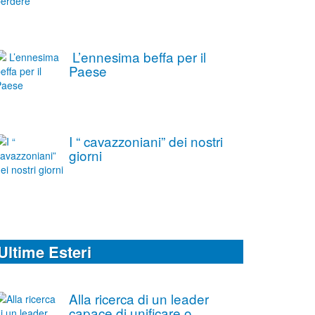
L’ennesima beffa per il
Paese
I “ cavazzoniani” dei nostri
giorni
Ultime Esteri
Alla ricerca di un leader
capace di unificare o,