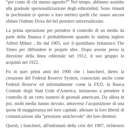
“per conto di chi stanno agendo?” Nel tempo, abbiamo assistito
alla graduale spersonalizzazione degli editorialisti. Sono rimasti
in pochissimi (e questo a loro merito) quelli che osano ancora
sfidare l'istituto Doxa del bel pensiero universalizzato.
La prima operazione per prendere il controllo di un media da
parte della finanza è probabilmente quando lo statista inglese
Alfred Milner , fin dal 1905, usò il quotidiano britannico The
Times per diffondere le proprie idee. Dopo averne preso la
direzione della linea editoriale nel 1912, il suo gruppo lo
acquistò nel 1922.
Fu in quei primi anni del 1900 che i banchieri, dietro la
creazione del Federal Reserve System, conosciuto anche come
Federal Reserve ed informalmente come la FED, la Banca
Centrale degli Stati Uniti d'America, iniziarono a prendere il
controllo di un certo numero di giornali americani. Da allora in
poi, molti media hanno dovuto, attraverso l’acquisizione di una
quota di maggioranza nel loro capitale, alienare la loro libertà di
comunicazione alla “pressione amichevole” dei loro direttori.
Questi, i banchieri, all'indomani della crisi del 1907, richiesero