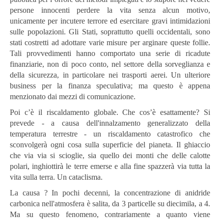
persone innocenti perdere la vita senza alcun motivo,
unicamente per incutere terrore ed esercitare gravi intimidazioni
sulle popolazioni. Gli Stati, soprattutto quelli occidentali, sono
stati costretti ad adottare varie misure per arginare queste follie.
Tali provvedimenti hanno comportato una serie di ricadute
finanziarie, non di poco conto, nel settore della sorveglianza e
della sicurezza, in particolare nei trasporti aerei. Un ulteriore
business per la finanza speculativa; ma questo è appena
menzionato dai mezzi di comunicazione.
Poi c’è il riscaldamento globale. Che cos’è esattamente? Si
prevede - a causa dell'innalzamento generalizzato della
temperatura terrestre - un riscaldamento catastrofico che
sconvolgerà ogni cosa sulla superficie del pianeta. Il ghiaccio
che via via si scioglie, sia quello dei monti che delle calotte
polari, inghiottirà le terre emerse e alla fine spazzerà via tutta la
vita sulla terra. Un cataclisma.
La causa ? In pochi decenni, la concentrazione di anidride
carbonica nell'atmosfera è salita, da 3 particelle su diecimila, a 4.
Ma su questo fenomeno, contrariamente a quanto viene