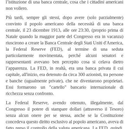
l’istituzione di una banca centrale, cosa che i cittadini americani
non vollero.
Più tardi, sempre gli stessi, dopo avere (solo parzialmente)
convinto il popolo americano della necessità di una banca
centrale, il 23 dicembre 1913, alle ore 23:30, (proprio prima di
Natale quando la maggior parte del Congresso era in vacanza)
riuscirono a creare la Banca Centrale degli Stati Uniti d'America,
la Federal Reserve (FED), al termine di una seduta
particolarmente movimentata, perché alcuni senatori e
rappresentanti avevano ben percepito cosa si celava dietro
l’apparenza. La FED, in realtà, era una banca privata il cui
capitale, all'inizio, era detenuto da circa 300 azionisti, tra persone
e banche (ugualmente private), che ne diventarono proprietari.
Essi formarono un "cartello" bancario internazionale di
ricchezza senza confronto.
La Federal Reserve, avendo ottenuto, illegalmente, dal
Congresso il potere di stampare dollari (attraverso il Tesoro)
senza alcun onere per se stessa, anche se la Costituzione
concedeva questo diritto esclusivo al popolo americano, aveva di
fatto preso il controllo della valuta americana. La FED, quindi,