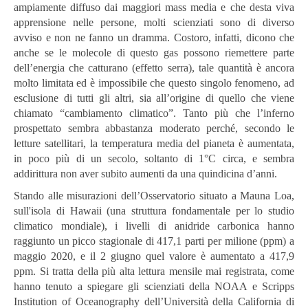
ampiamente diffuso dai maggiori mass media e che desta viva
apprensione nelle persone, molti scienziati sono di diverso
avviso e non ne fanno un dramma. Costoro, infatti, dicono che
anche se le molecole di questo gas possono riemettere parte
dell’energia che catturano (effetto serra), tale quantità è ancora
molto limitata ed è impossibile che questo singolo fenomeno, ad
esclusione di tutti gli altri, sia all’origine di quello che viene
chiamato “cambiamento climatico”. Tanto più che l’inferno
prospettato sembra abbastanza moderato perché, secondo le
letture satellitari, la temperatura media del pianeta è aumentata,
in poco più di un secolo, soltanto di 1°C circa, e sembra
addirittura non aver subito aumenti da una quindicina d’anni.
Stando alle misurazioni dell’Osservatorio situato a Mauna Loa,
sull'isola di Hawaii (una struttura fondamentale per lo studio
climatico mondiale), i livelli di anidride carbonica hanno
raggiunto un picco stagionale di 417,1 parti per milione (ppm) a
maggio 2020, e il 2 giugno quel valore è aumentato a 417,9
ppm. Si tratta della più alta lettura mensile mai registrata, come
hanno tenuto a spiegare gli scienziati della NOAA e Scripps
Institution of Oceanography dell’Università della California di