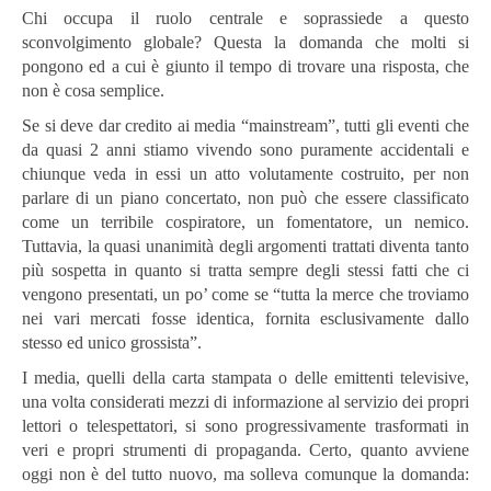
Chi occupa il ruolo centrale e soprassiede a questo
sconvolgimento globale? Questa la domanda che molti si
pongono ed a cui è giunto il tempo di trovare una risposta, che
non è cosa semplice.
Se si deve dar credito ai media “mainstream”, tutti gli eventi che
da quasi 2 anni stiamo vivendo sono puramente accidentali e
chiunque veda in essi un atto volutamente costruito, per non
parlare di un piano concertato, non può che essere classificato
come un terribile cospiratore, un fomentatore, un nemico.
Tuttavia, la quasi unanimità degli argomenti trattati diventa tanto
più sospetta in quanto si tratta sempre degli stessi fatti che ci
vengono presentati, un po’ come se “tutta la merce che troviamo
nei vari mercati fosse identica, fornita esclusivamente dallo
stesso ed unico grossista”.
I media, quelli della carta stampata o delle emittenti televisive,
una volta considerati mezzi di informazione al servizio dei propri
lettori o telespettatori, si sono progressivamente trasformati in
veri e propri strumenti di propaganda. Certo, quanto avviene
oggi non è del tutto nuovo, ma solleva comunque la domanda: