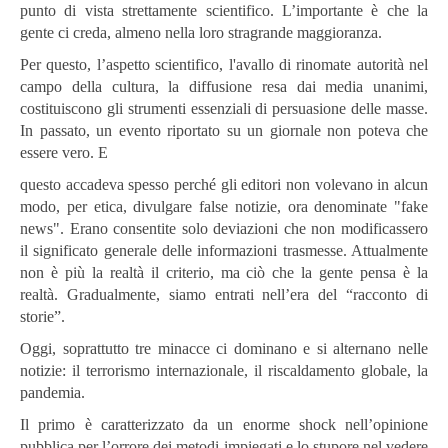
punto di vista strettamente scientifico. L’importante è che la
gente ci creda, almeno nella loro stragrande maggioranza.
Per questo, l’aspetto scientifico, l'avallo di rinomate autorità nel
campo della cultura, la diffusione resa dai media unanimi,
costituiscono gli strumenti essenziali di persuasione delle masse.
In passato, un evento riportato su un giornale non poteva che
essere vero. E
questo accadeva spesso perché gli editori non volevano in alcun
modo, per etica, divulgare false notizie, ora denominate "fake
news". Erano consentite solo deviazioni che non modificassero
il significato generale delle informazioni trasmesse. Attualmente
non è più la realtà il criterio, ma ciò che la gente pensa è la
realtà. Gradualmente, siamo entrati nell’era del “racconto di
storie”.
Oggi, soprattutto tre minacce ci dominano e si alternano nelle
notizie: il terrorismo internazionale, il riscaldamento globale, la
pandemia.
Il primo è caratterizzato da un enorme shock nell’opinione
pubblica per l’orrore dei metodi impiegati e lo stupore nel vedere