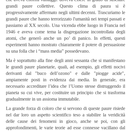
grandi paure collettive. Questo clima di paura si è
progressivamente affermato negli ultimi decenni. Trascuriamo le
grandi paure che hanno terrorizzato l'umanità nei tempi passati e
passiamo al XX secolo. Una vicenda ebbe luogo in Francia nel
1946 e aveva come tema la disgregazione incontrollata degli
atomi, che generò anche un po’ di panico. In effetti, questi
esperimenti hanno mostrato chiaramente il potere di persuasione
su una folla che i “mass media” possedevano.
Ma è soprattutto alla fine degli anni sessanta che si manifestano
le grandi paure planetarie, quali, ad esempio, gli effetti nocivi
derivanti dal "buco dell’ozono" e dalle "piogge acide",
ampiamente posti in evidenza dai media. In generale, era
necessario accreditare l’idea che l’Uomo stesse distruggendo il
pianeta su cui vive, per costituire un principio che si trasforma
gradualmente in un assioma immutabile.
La grande forza di coloro che si servono di queste paure risiede
nel dar loro un aspetto scientifico teso a stabilire la veridicità
delle cause dei fenomeni in gioco, anche se poi, con gli
approfondimenti, le varie teorie ad esse connesse vacillano dal