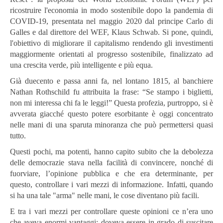
ricostruire l'economia in modo sostenibile dopo la pandemia di
COVID-19, presentata nel maggio 2020 dal principe Carlo di
Galles e dal direttore del WEF, Klaus Schwab. Si pone, quindi,
l'obiettivo di migliorare il capitalismo rendendo gli investimenti
maggiormente orientati al progresso sostenibile, finalizzato ad
una crescita verde, più intelligente e più equa.
Già duecento e passa anni fa, nel lontano 1815, al banchiere
Nathan Rothschild fu attribuita la frase: “Se stampo i biglietti,
non mi interessa chi fa le leggi!” Questa profezia, purtroppo, si è
avverata giacché questo potere esorbitante è oggi concentrato
nelle mani di una sparuta minoranza che può permettersi quasi
tutto.
Questi pochi, ma potenti, hanno capito subito che la debolezza
delle democrazie stava nella facilità di convincere, nonché di
fuorviare, l’opinione pubblica e che era determinante, per
questo, controllare i vari mezzi di informazione. Infatti, quando
si ha una tale "arma" nelle mani, le cose diventano più facili.
E tra i vari mezzi per controllare queste opinioni ce n’era uno
che aveva enormi vantaggi: doveva essere in grado di suscitare