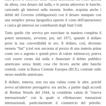
da allora, crea denaro dal nulla, e lo presta attraverso le banche,
caricando gli interessi sulla moneta. Inoltre, acquista anche i
debiti del Governo (obbligazioni) con il denaro stampato con
una semplice pressa tipografica (questo il costo dell'operazione)
e carica gli interessi sui contribuenti degli Stati Uniti.
Tutto quello che serviva per esercitare in maniera completa il
potere monetario, avvenne, poi, nel 1971, quando il dollaro
perse la sua convertibilità in oro. Il dollaro, così, divenuto
moneta “fiat” (cioè non ancorata al prezzo di una materia prima
come oro o argento e quindi privo di valore intrinseco), poteva
così essere creato dal nulla e finanziare il debito pubblico
americano senza limiti; cosa che fecero anche altre banche
centrali, come la Banca Centrale Europea (BCE), costruite sullo
stesso modello americano.
Il dollaro, tuttavia, non era una valuta come le altre, poiché
aveva un'ulteriore prerogativa: era anche, a partire dagli accordi
di Bretton Woods del 1944, la cosiddetta valuta di “riserva
internazionale” con la quale si effettuavano transazioni
internazionali, particolarmente il commercio del petrolio.