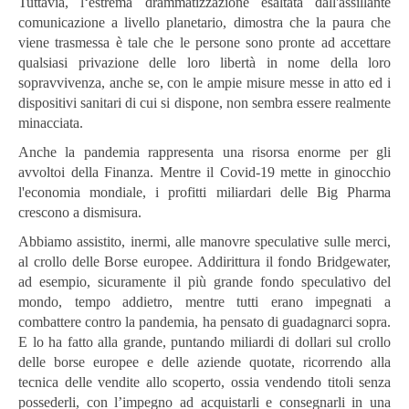
Tuttavia, l‘estrema drammatizzazione esaltata dall'assillante
comunicazione a livello planetario, dimostra che la paura che
viene trasmessa è tale che le persone sono pronte ad accettare
qualsiasi privazione delle loro libertà in nome della loro
sopravvivenza, anche se, con le ampie misure messe in atto ed i
dispositivi sanitari di cui si dispone, non sembra essere realmente
minacciata.
Anche la pandemia rappresenta una risorsa enorme per gli
avvoltoi della Finanza. Mentre il Covid-19 mette in ginocchio
l'economia mondiale, i profitti miliardari delle Big Pharma
crescono a dismisura.
Abbiamo assistito, inermi, alle manovre speculative sulle merci,
al crollo delle Borse europee. Addirittura il fondo Bridgewater,
ad esempio, sicuramente il più grande fondo speculativo del
mondo, tempo addietro, mentre tutti erano impegnati a
combattere contro la pandemia, ha pensato di guadagnarci sopra.
E lo ha fatto alla grande, puntando miliardi di dollari sul crollo
delle borse europee e delle aziende quotate, ricorrendo alla
tecnica delle vendite allo scoperto, ossia vendendo titoli senza
possederli, con l’impegno ad acquistarli e consegnarli in una