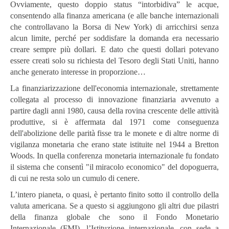
Ovviamente, questo doppio status “intorbidiva” le acque,
consentendo alla finanza americana (e alle banche internazionali
che controllavano la Borsa di New York) di arricchirsi senza
alcun limite, perché per soddisfare la domanda era necessario
creare sempre più dollari. E dato che questi dollari potevano
essere creati solo su richiesta del Tesoro degli Stati Uniti, hanno
anche generato interesse in proporzione…
La finanziarizzazione dell'economia internazionale, strettamente
collegata al processo di innovazione finanziaria avvenuto a
partire dagli anni 1980, causa della rovina crescente delle attività
produttive, si è affermata dal 1971 come conseguenza
dell'abolizione delle parità fisse tra le monete e di altre norme di
vigilanza monetaria che erano state istituite nel 1944 a Bretton
Woods. In quella conferenza monetaria internazionale fu fondato
il sistema che consentì "il miracolo economico" del dopoguerra,
di cui ne resta solo un cumulo di cenere.
L’intero pianeta, o quasi, è pertanto finito sotto il controllo della
valuta americana. Se a questo si aggiungono gli altri due pilastri
della finanza globale che sono il Fondo Monetario
Internazionale (FMI), l’Istituzione internazionale, con sede a