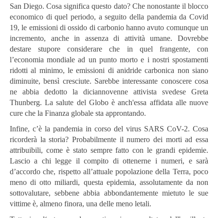
San Diego. Cosa significa questo dato? Che nonostante il blocco
economico di quel periodo, a seguito della pandemia da Covid
19, le emissioni di ossido di carbonio hanno avuto comunque un
incremento, anche in assenza di attività umane. Dovrebbe
destare stupore considerare che in quel frangente, con
l’economia mondiale ad un punto morto e i nostri spostamenti
ridotti al minimo, le emissioni di anidride carbonica non siano
diminuite, bensì cresciute. Sarebbe interessante conoscere cosa
ne abbia dedotto la diciannovenne attivista svedese Greta
Thunberg. La salute del Globo è anch'essa affidata alle nuove
cure che la Finanza globale sta approntando.
Infine, c’è la pandemia in corso del virus SARS CoV-2. Cosa
ricorderà la storia? Probabilmente il numero dei morti ad essa
attribuibili, come è stato sempre fatto con le grandi epidemie.
Lascio a chi legge il compito di ottenerne i numeri, e sarà
d’accordo che, rispetto all’attuale popolazione della Terra, poco
meno di otto miliardi, questa epidemia, assolutamente da non
sottovalutare, sebbene abbia abbondantemente mietuto le sue
vittime è, almeno finora, una delle meno letali.