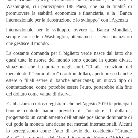
Washington, cui partecipano 188 Paesi, che ha la finalità di
promuovere la stabilità economica e finanziaria, e la "Banca
internazionale per la ricostruzione e lo sviluppo" con l'Agenzia
internazionale per lo sviluppo, ovvero la Banca Mondiale,
sempre con sede a Washington, otteniamo il sistema finanziario
che gestisce il mondo.
La costante domanda per il biglietto verde nasce dal fatto che
quasi tutte le risorse del mondo sono quotate in questa divisa,
situazione che ha portato negli anni ’70 alla creazione del
mercato dell’ “eurodollaro” (conti in dollari, aperti presso banche
estere o filiali estere di banche americane); un nuovo tipo di
contrattazione, come potrebbe essere l'euro, porterebbe alla fine
del dollaro come valuta di riserva.
È abbastanza curioso registrare che nell’agosto 2019 le principali
banche centrali hanno previsto di “uccidere il dollaro”,
progettando un cambiamento dell’attuale posizione dominante di
cui gode la moneta americana nei mercati internazionali. Alcuni
lo percepiscono come l’atto di avvio del cosiddetto “Grande
Reset”: la proposta del World Economic Forum (WEF) per