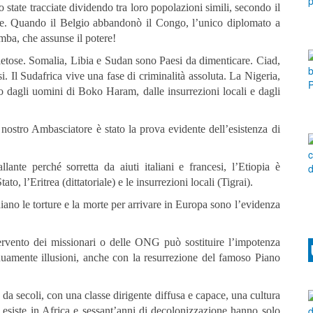
no state tracciate dividendo tra loro popolazioni simili, secondo il
lese. Quando il Belgio abbandonò il Congo, l’unico diplomato a
ba, che assunse il potere!
mpietose. Somalia, Libia e Sudan sono Paesi da dimenticare. Ciad,
 Il Sudafrica vive una fase di criminalità assoluta. La Nigeria,
ato dagli uomini di Boko Haram, dalle insurrezioni locali e dagli
 nostro Ambasciatore è stato la prova evidente dell’esistenza di
llante perché sorretta da aiuti italiani e francesi, l’Etiopia è
, l’Eritrea (dittatoriale) e le insurrezioni locali (Tigrai).
hiano le torture e la morte per arrivare in Europa sono l’evidenza
tervento dei missionari o delle ONG può sostituire l’impotenza
inuamente illusioni, anche con la resurrezione del famoso Piano
e da secoli, con una classe dirigente diffusa e capace, una cultura
n esiste in Africa e sessant’anni di decolonizzazione hanno solo