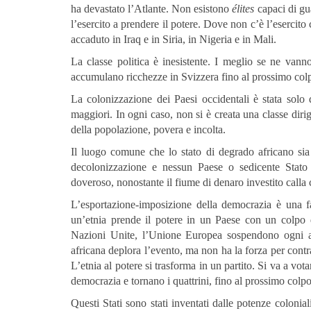
ha devastato l’Atlante. Non esistono
élites
capaci di gu
l’esercito a prendere il potere. Dove non c’è l’esercito
accaduto in Iraq e in Siria, in Nigeria e in Mali.
La classe politica è inesistente. I meglio se ne van
accumulano ricchezze in Svizzera fino al prossimo colp
La colonizzazione dei Paesi occidentali è stata solo
maggiori. In ogni caso, non si è creata una classe dirig
della popolazione, povera e incolta.
Il luogo comune che lo stato di degrado africano sia
decolonizzazione e nessun Paese o sedicente Stato 
doveroso, nonostante il fiume di denaro investito calla
L’esportazione-imposizione della democrazia è una fa
un’etnia prende il potere in un Paese con un colpo 
Nazioni Unite, l’Unione Europea sospendono ogni ai
africana deplora l’evento, ma non ha la forza per contra
L’etnia al potere si trasforma in un partito. Si va a vot
democrazia e tornano i quattrini, fino al prossimo colpo 
Questi Stati sono stati inventati dalle potenze colonial