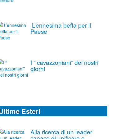
L’ennesima beffa per il
Paese
I “ cavazzoniani” dei nostri
giorni
Ultime Esteri
Alla ricerca di un leader
capace di unificare o,