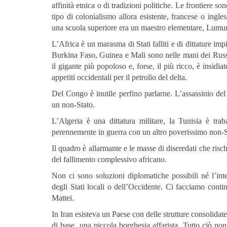
affinità etnica o di tradizioni politiche. Le frontiere so
tipo di colonialismo allora esistente, francese o ing
una scuola superiore era un maestro elementare, Lumum
L’Africa è un marasma di Stati falliti e di dittature i
Burkina Faso, Guinea e Mali sono nelle mani dei Russi.
il gigante più popoloso e, forse, il più ricco, è insidi
appetiti occidentali per il petrolio del delta.
Del Congo è inutile perfino parlarne. L’assassinio del
un non-Stato.
L’Algeria è una dittatura militare, la Tunisia è traba
perennemente in guerra con un altro poverissimo non-Stato
Il quadro è allarmante e le masse di diseredati che risc
del fallimento complessivo africano.
Non ci sono soluzioni diplomatiche possibili né l’in
degli Stati locali o dell’Occidente. Ci facciamo cont
Mattei.
In Iran esisteva un Paese con delle strutture consolidat
di base, una piccola borghesia affarista. Tutto ciò no