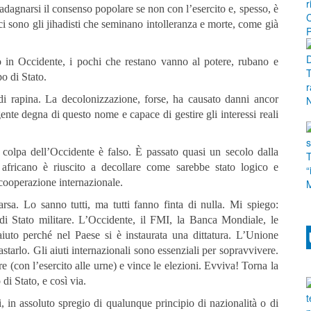
adagnarsi il consenso popolare se non con l’esercito e, spesso, è
 ci sono gli jihadisti che seminano intolleranza e morte, come già
no in Occidente, i pochi che restano vanno al potere, rubano e
o di Stato.
 di rapina. La decolonizzazione, forse, ha causato danni ancor
ente degna di questo nome e capace di gestire gli interessi reali
 colpa dell’Occidente è falso. È passato quasi un secolo dalla
africano è riuscito a decollare come sarebbe stato logico e
 cooperazione internazionale.
rsa. Lo sanno tutti, ma tutti fanno finta di nulla. Mi spiego:
di Stato militare. L’Occidente, il FMI, la Banca Mondiale, le
uto perché nel Paese si è instaurata una dittatura. L’Unione
starlo. Gli aiuti internazionali sono essenziali per sopravvivere.
are (con l’esercito alle urne) e vince le elezioni. Evviva! Torna la
di Stato, e così via.
i, in assoluto spregio di qualunque principio di nazionalità o di