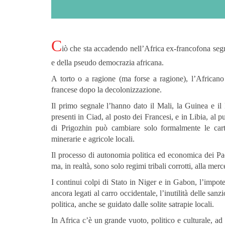
C
iò che sta accadendo nell’Africa ex-francofona segn
e della pseudo democrazia africana.
A torto o a ragione (ma forse a ragione), l’Africa
francese dopo la decolonizzazione.
Il primo segnale l’hanno dato il Mali, la Guinea e il 
presenti in Ciad, al posto dei Francesi, e in Libia, al
di Prigozhin può cambiare solo formalmente le cart
minerarie e agricole locali.
Il processo di autonomia politica ed economica dei Pae
ma, in realtà, sono solo regimi tribali corrotti, alla merc
I continui colpi di Stato in Niger e in Gabon, l’impot
ancora legati al carro occidentale, l’inutilità delle sa
politica, anche se guidato dalle solite satrapie locali.
In Africa c’è un grande vuoto, politico e culturale, ad