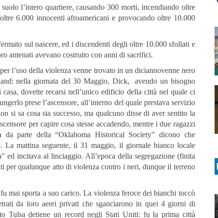
l suolo l’intero quartiere, causando 300 morti, incendiando oltre
 oltre 6.000 innocenti afroamericani e provocando oltre 10.000
rmato sul nascere, ed i discendenti degli oltre 10.000 sfollati e
oro antenati avevano costruito con anni di sacrifici.
 per l’uso della violenza venne trovato in un diciannovenne nero
owland: nella giornata del 30 Maggio, Dick, avendo un bisogno
casa, dovette recarsi nell’unico edificio della città nel quale ci
iungerlo prese l’ascensore, all’interno del quale prestava servizio
on si sa cosa sia successo, ma qualcuno disse di aver sentito la
ascensore per capire cosa stesse accadendo, mentre i due ragazzi
nda da parte della “Oklahoma Historical Society” dicono che
. La mattina seguente, il 31 maggio, il giornale bianco locale
ed incitava al linciaggio. All’epoca della segregazione (finita
i per qualunque atto di violenza contro i neri, dunque il terreno
u mai sporta a suo carico. La violenza feroce dei bianchi toccò
trati da loro aerei privati che sganciarono in quei 4 giorni di
to Tulsa detiene un record negli Stati Uniti: fu la prima città