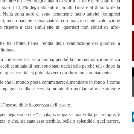
i: oltre un terzo degli abitanti di North Tulsa è al di sotto della
solo il 13,4% degli abitanti di South Tulsa è al di sotto della
i. Nella zona nord ci sono nettamente meno attività (compresi
enti, meno banche e finanziatori, con una crescente svalutazione
 rispetto a case simili site in quartieri non abitati da afro-
e ha afflitto l’area l’entità della svalutazione dei quartieri a
eliminata.
 senza conoscerne la vera anima, perché la commemorazione senza
oli centinaia di neri sono stati uccisi solo perché tali - dopo la
zzerà questa verità, si potrà davvero produrre un cambiamento.
ande che il mondo possa commettere; dimenticare in fondo è come
ompagnata dalla necessità morale di rimediare al male stesso è
l’Insostenibile leggerezza dell’essere.
a per negazione che “la vita, scomparsa una volta per sempre, è
, e che, sia stata essa terribile, bella o splendida, quel terrore,
a.