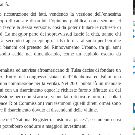
alità.
ro ricostruzione dei fatti, vendendo la versione dell’ennesima
scopo di causare disordini; l’opinione pubblica, come sempre, ci
 favore la stessa versione, così da poter rifiutare le richieste di
. La maggior parte dei sopravvissuti lasciò la città, tranne chi
o al secondo tragico epilogo: Tulsa fu rasa al suolo per ben due
i bianchi col pretesto del Rinnovamento Urbano, tra gli anni
isodio cadde nel dimenticatoio, come un capitolo oscuro da
rnalista ed attivista afroamericano di Tulsa decise di fondare un
ro. Entrò nel congresso statale dell’Oklahoma ed istituì una
 (una commissione per la verità). Nel 2001 pubblicò un manuale
suti con un risarcimento equo: le richieste furono rifiutate sia dal
ione però non si arrese, venne fatto ricorso e furono ascoltati
eace Riot Commission) vari testimoni (quelli diretti ormai sono
tare il risarcimento dovuto ai discendenti delle vittime.
e nel “National Register of historical places”, escludendo così
i che potrebbero condurre a maggiori investimenti.