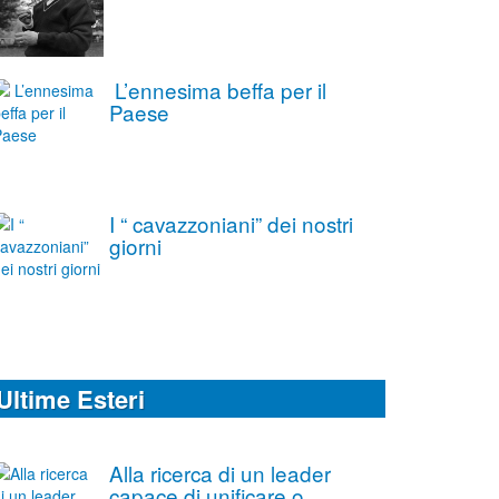
L’ennesima beffa per il
Paese
I “ cavazzoniani” dei nostri
giorni
Ultime Esteri
Alla ricerca di un leader
capace di unificare o,