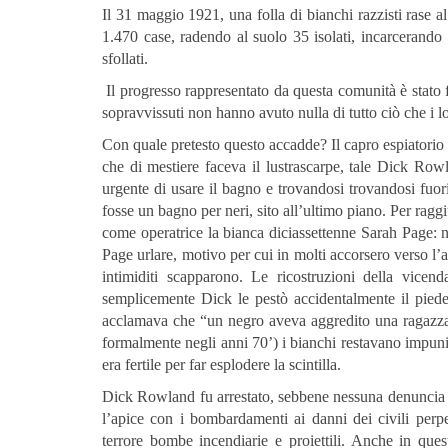
Il 31 maggio 1921, una folla di bianchi razzisti rase a
1.470 case, radendo al suolo 35 isolati, incarcerando
sfollati.
Il progresso rappresentato da questa comunità è stato fe
sopravvissuti non hanno avuto nulla di tutto ciò che i l
Con quale pretesto questo accadde? Il capro espiatorio
che di mestiere faceva il lustrascarpe, tale Dick R
urgente di usare il bagno e trovandosi trovandosi fuori 
fosse un bagno per neri, sito all’ultimo piano. Per ragg
come operatrice la bianca diciassettenne Sarah Page: n
Page urlare, motivo per cui in molti accorsero verso l’
intimiditi scapparono. Le ricostruzioni della vice
semplicemente Dick le pestò accidentalmente il piede
acclamava che “un negro aveva aggredito una ragazza” 
formalmente negli anni 70’) i bianchi restavano impunit
era fertile per far esplodere la scintilla.
Dick Rowland fu arrestato, sebbene nessuna denuncia f
l’apice con i bombardamenti ai danni dei civili perpe
terrore bombe incendiarie e proiettili. Anche in ques