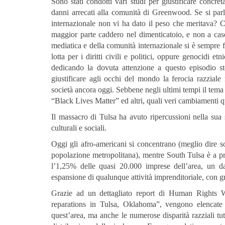
Sono stati condotti vari studi per giustificare concr
danni arrecati alla comunità di Greenwood. Se si par
internazionale non vi ha dato il peso che meritava? C
maggior parte caddero nel dimenticatoio, e non a caso
mediatica e della comunità internazionale si è sempre fo
lotta per i diritti civili e politici, oppure genocidi e
dedicando la dovuta attenzione a questo episodio st
giustificare agli occhi del mondo la ferocia razziale
società ancora oggi. Sebbene negli ultimi tempi il tema 
“Black Lives Matter” ed altri, quali veri cambiamenti 
Il massacro di Tulsa ha avuto ripercussioni nella sua
culturali e sociali.
Oggi gli afro-americani si concentrano (meglio dire s
popolazione metropolitana), mentre South Tulsa è a pre
l’1,25% delle quasi 20.000 imprese dell’area, un da
espansione di qualunque attività imprenditoriale, con g
Grazie ad un dettagliato report di Human Rights W
reparations in Tulsa, Oklahoma”, vengono elencate 
quest’area, ma anche le numerose disparità razziali tutt