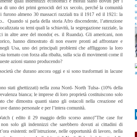
etamente quali indennizzi economici e morali siano dovuti per i
la di uno dei primi genocidi del xx secolo, perché la comunità
i furono almeno 30 massacri razziali tra il 1917 ed il 1921: la
.. Quando si parla della storia Afro discendente, l’attenzione
calizzata su temi quali la schiavitù, la segregazione razziale, la
tnici in altre aree del mondo( es. il Ruanda). Gli americani, non
orico, hanno dimostrato di non essere pronti ad affrontare e
 negli Usa, uno dei principali problemi che affliggono la loro
sia tornato con forza alla ribalta, sulla scia di movimenti come il
queste azioni stanno producendo?
 società che durano ancora oggi e si sono trasformati in lacune
ono stati ghettizzati) nella zona Nord- North Tulsa- (10% della
valenza bianca; le imprese di loro proprietà costituiscono solo
to che dimostra quanti siano gli ostacoli nella creazione ed
rave danno personale e per l’intera comunità.
atch ( edito il 29 maggio dello scorso anno)”The case for
non solo gli indennizzi che sarebbero dovuti ai cittadini di
’ora esistenti: nell’istruzione, nelle opportunità di lavoro, nella