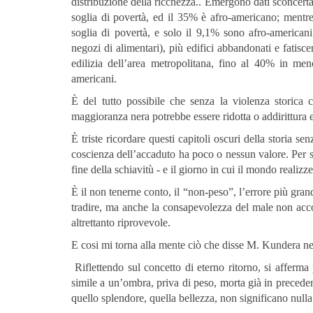
distribuzione della ricchezza.. Emergono dati sconcertant
soglia di povertà, ed il 35% è afro-americano; mentre 
soglia di povertà, e solo il 9,1% sono afro-american
negozi di alimentari), più edifici abbandonati e fatisc
edilizia dell’area metropolitana, fino al 40% in meno
americani.
È del tutto possibile che senza la violenza storica ch
maggioranza nera potrebbe essere ridotta o addirittura 
È triste ricordare questi capitoli oscuri della storia
coscienza dell’accaduto ha poco o nessun valore. Per sec
fine della schiavitù - e il giorno in cui il mondo reali
È il non tenerne conto, il “non-peso”, l’errore più gr
tradire, ma anche la consapevolezza del male non acc
altrettanto riprovevole.
E cosi mi torna alla mente ciò che disse M. Kundera nel
Riflettendo sul concetto di eterno ritorno, si afferm
simile a un’ombra, priva di peso, morta già in precedenza
quello splendore, quella bellezza, non significano null