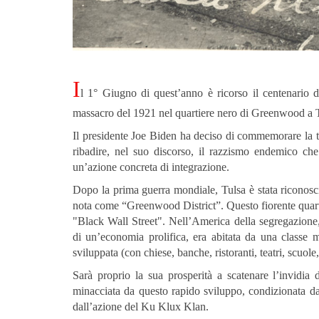
I
l 1° Giugno di quest’anno è ricorso il centenario di 
massacro del 1921 nel quartiere nero di Greenwood a 
Il presidente Joe Biden ha deciso di commemorare la tra
ribadire, nel suo discorso, il razzismo endemico che 
un’azione concreta di integrazione.
Dopo la prima guerra mondiale, Tulsa è stata riconosci
nota come “Greenwood District”. Questo fiorente quartie
"Black Wall Street". Nell’America della segregazione,
di un’economia prolifica, era abitata da una classe 
sviluppata (con chiese, banche, ristoranti, teatri, scuole,
Sarà proprio la sua prosperità a scatenare l’invidia 
minacciata da questo rapido sviluppo, condizionata dall
dall’azione del Ku Klux Klan.