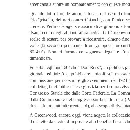
americana a subire un bombardamento con queste mod
Quando tutto finì, le autorità locali diffusero la lo
“riot”(rivolta) dei neri contro i bianchi, con l’unico 
credette. Perfino le agenzie assicurative girarono a loro
risarcimento degli abitanti afroamericani di Greenwood
scelse di restare per provare a ricostruire, almeno fin
volte (la seconda per mano di un gruppo di urbanist
60’-80’). Non ci furono conseguenze legali e l’ep
dimenticare.
Fu solo negli anni 60’ che “Don Ross”, un politico, gio
giornale ed iniziò a pubblicare articoli sul massac
commissione per ricostruire gli avvenimenti del 1921
coi dettagli dei fatti e chiese giustizia per i sopravvis
Congresso Statale che dalla Corte Federale. La Commiss
dalla Commissione del congresso sui fatti di Tulsa (P
rimasti in tre, tutti ultracentenari), allo scopo di rivalu
A Greenwood, ancora oggi, viene negata la collocazion
il distretto da crediti d’imposta e altri benefici fiscal