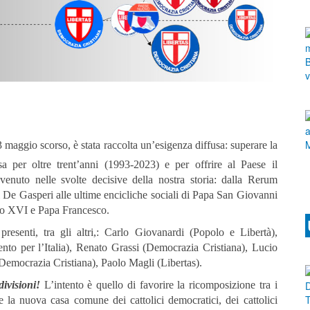
maggio scorso, è stata raccolta un’esigenza diffusa: superare la
a per oltre trent’anni (1993-2023) e per offrire al Paese il
vvenuto nelle svolte decisive della nostra storia: dalla Rerum
e Gasperi alle ultime encicliche sociali di Papa San Giovanni
to XVI e Papa Francesco.
esenti, tra gli altri,: Carlo Giovanardi (Popolo e Libertà),
o per l’Italia), Renato Grassi (Democrazia Cristiana), Lucio
mocrazia Cristiana), Paolo Magli (Libertas).
ivisioni!
L’intento è quello di favorire la ricomposizione tra i
ire la nuova casa comune dei cattolici democratici, dei cattolici