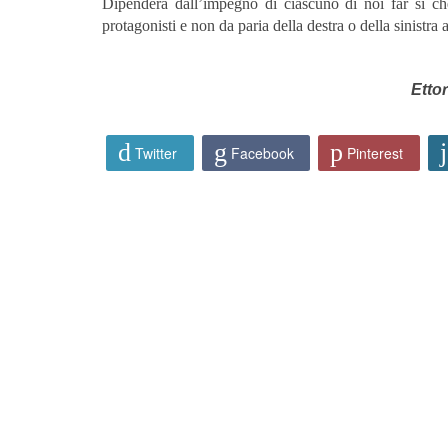
Dipenderà dall’impegno di ciascuno di noi far sì che,
protagonisti e non da paria della destra o della sinistra 
Etto
Twitter
Facebook
Pinterest