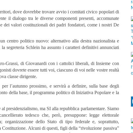
territori, dove dovrebbe trovare avvio i comitati civico popolari di
ente il dialogo tra le diverse componenti presenti, accomunate
a e dei valori costituzionali dei padri fondatori, come i nostri De
n centro politico nuovo: alternativo alla destra nazionalista e
 la segreteria Schlein ha assunto i caratteri definitivi annunciati
o-Grassi, di Giovanardi con i cattolici liberali, di Insieme con
nisti dovrete essere tutti voi, ciascuno di voi nelle vostre realtà
ova classe dirigente.
per l’autunno prossimo, e servirà a definire, sulla base degli
o della base, il programma politico di Iniziativa Popolare e la
O al presidenzialismo, ma SI alla repubblica parlamentare. Siamo
 cancellierato tedesco che, però, presuppone: legge elettorale
; organizzazione dello Stato di tipo federale e, soprattutto,
lla Costituzione. Alcuni di questi, figli della “rivoluzione passiva”