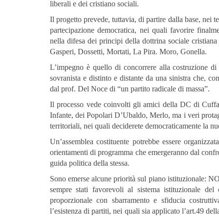
liberali e dei cristiano sociali.
Il progetto prevede, tuttavia, di partire dalla base, nei 
partecipazione democratica, nei quali favorire finalm
nella difesa dei principi della dottrina sociale cristian
Gasperi, Dossetti, Mortati, La Pira. Moro, Gonella.
L’impegno è quello di concorrere alla costruzione di u
sovranista e distinto e distante da una sinistra che, con
dal prof. Del Noce di “un partito radicale di massa”.
Il processo vede coinvolti gli amici della DC di Cuffar
Infante, dei Popolari D’Ubaldo, Merlo, ma i veri protago
territoriali, nei quali deciderete democraticamente la nu
Un’assemblea costituente potrebbe essere organizzata 
orientamenti di programma che emergeranno dal confront
guida politica della stessa.
Sono emerse alcune priorità sul piano istituzionale: N
sempre stati favorevoli al sistema istituzionale del
proporzionale con sbarramento e sfiducia costruttiva
l’esistenza di partiti, nei quali sia applicato l’art.49 de