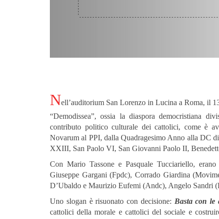
N
ell’auditorium San Lorenzo in Lucina a Roma, il 13 
“Demodissea”, ossia la diaspora democristiana divis
contributo politico culturale dei cattolici, come è a
Novarum al PPI, dalla Quadragesimo Anno alla DC di D
XXIII, San Paolo VI, San Giovanni Paolo II, Benedet
Con Mario Tassone e Pasquale Tucciariello, erano pr
Giuseppe Gargani (Fpdc), Corrado Giardina (Moviment
D’Ubaldo e Maurizio Eufemi (Andc), Angelo Sandri (De
Uno slogan è risuonato con decisione:
Basta con le d
cattolici della morale e cattolici del sociale e costru