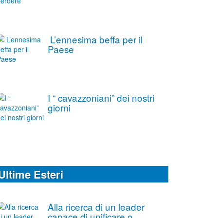
L’ennesima beffa per il
Paese
I “ cavazzoniani” dei nostri
giorni
Ultime Esteri
Alla ricerca di un leader
capace di unificare o,