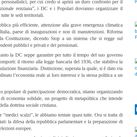
personalistici, per cui credo si aprirà un duro confronto per il
zionale renziana”, i DC e i Popolari dovranno organizzare il
tte le sedi territoriali.
bblica più efficiente, attenzione alla grave emergenza climatica
 Italia, paese di inaugurazioni e non di manutenzioni. Riforma
alla Costituzione, dicendo Stop a un sistema che si regge sul
ndenti pubblici e privati e dei pensionati.
anto la DC seppe garantire per tutto il tempo del suo governo
mporti: il ritorno alla legge bancaria del 1936, che stabiliva la
ulazione finanziaria. Distinzione, superata la quale, si è dato via
inato l’economia reale ai loro interessi e la stessa politica a un
co popolare di partecipazione democratica, stiamo organizzando
di economia solidale, un progetto di metapolitica che intende
ella dottrina sociale cristiana.
“medici scalzi”, le abbiamo tentate quasi tutte. Ora si tratta di
i: la difesa della repubblica parlamentare e la preparazione di
 elezioni europee.