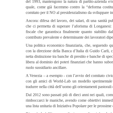
del 1993, mantengono la natura di partito-azienda e/o 
quale, come già facemmo contro la “deforma costitu
comitato per il NO al presidenzialismo da sviluppare in tu
Ancora: difesa del lavoro, dei salari, di una sanità pu
che ci permetta di superare l’aforisma di Longanesi:
fiscale che garantisca finalmente quanto stabilito d
contributo prevalente e determinante dei lavoratori dipe
Una politica economico finanziaria, che, seguendo qu
con la direzione della Banca d’Italia di Guido Carli, co
netta distinzione tra banche di prestito e banche di spec
libera al dominio dei poteri finanziari che hanno subord
ruolo sussidiario ancillare.
A Venezia – a esempio - con l’avvio del comitato civi
con gli amici di World-Lab un modello sperimentale 
tradurre nella città dell’uomo gli orientamenti pastorali d
Dal 2012 sono passati più di dieci anni nei quali, come 
rimboccarci le maniche, avendo come obiettivi immediat
una lista unitaria di Iniziativa Popolare per le prossime