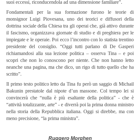
suoi eccessi, riconducendola ad una dimensione familiare”.
Fondamentali per la sua formazione furono le teorie di
monsignor Luigi Piovesana, uno dei teorici e diffusori della
dottrina sociale della Chiesa tra gli operai che, già attivo durante
il fascismo, organizzava giornate di studio e di preghiera per le
impiegate e le operaie. Poi ecco l’incontro con lo statista trentino
presidente del consiglio. “Oggi tutti parlano di De Gasperi
richiamandosi alla sua lezione politica – osserva Tina – e poi
scopri che non lo conoscono per niente. Che non hanno letto
neanche una pagina, ma che dico, un rigo di tutto quello che ha
scritto”.
Il primo testo politico letto da Tina fu però un saggio di Michail
Bakunin prestatole dal nipote d’un massone. Col tempo lei si
convincerà che “nulla è più esaltante della politica” - che è
“attività totalizzante, arte” - e diverrà poi la prima donna ministro
nella storia della Repubblica italiana. Oggi si direbbe, ma con
meno precisione, “la prima ministra”.
Ruggero Morghen