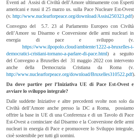
Eventi ad Assisi di Civiltà dell’Amore ultimamente con Esperti
americani e russi il 25 marzo us. sulla Pace Nucleare Est-Ovest
(v.
http://www.nuclearforpeace.org/download/Assisi250323.pdf
)
Convegno del 5.7. 23 al Parlamento Europeo con Civiltà
dell’Amore su Disarmo e Conversione delle armi nucleari in
energia di pace e sviluppo (v.
https://www.ilpopolo.cloud/ambiente/1222-a-bruxelles-i-
democratici-cristiani-tornano-a-parlare-di-pace.html
) a seguito
del Convegno a Bruxelles del 31 maggio 2022 con intervento
anche della Democrazia Cristiana da Roma (v.
http://www.nuclearforpeace.org/download/Bruxelles310522.pdf
).
Da dove partire per l’Iniziativa UE di Pace Est-Ovest e
avviare lo sviluppo integrale?
Dalle suddette Iniziative e altre precedenti svolte non solo da
Civiltà dell’Amore anche presso la DC a Roma, possiamo
offrire la base in UE di una Conferenza e di un Tavolo di Pace
Est-Ovest a cominciare dal Disarmo e la Conversione delle armi
nucleari in energia di Pace e promuovere lo Sviluppo integrale,
cioè sostenibile per tutti gli uomini.