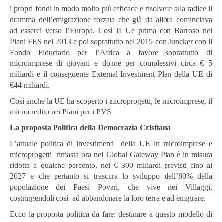
i propri fondi in modo molto più efficace e risolvere alla radice il
dramma dell’emigrazione forzata che già da allora cominciava
ad esserci verso l’Europa. Così la Ue prima con Barroso nei
Piani FES nel 2013 e poi soprattutto nel 2015 con Juncker con il
Fondo Fiduciario per l’Africa a favore soprattutto di
microimprese di giovani e donne per complessivi circa € 5
miliardi e il conseguente External Investment Plan della UE di
€44 miliardi.
Così anche la UE ha scoperto i microprogetti, le microimprese, il
microcredito nei Piani per i PVS
La proposta Politica della Democrazia Cristiana
L’attuale politica di investimenti della UE in microimprese e
microprogetti rimasta ora nel Global Gateway Plan è in misura
ridotta a qualche percento, nei € 300 miliardi previsti fino al
2027 e che pertanto si trascura lo sviluppo dell’80% della
popolazione dei Paesi Poveri, che vive nei Villaggi,
costringendoli così ad abbandonare la loro terra e ad emigrare.
Ecco la proposta politica da fare: destinare a questo modello di