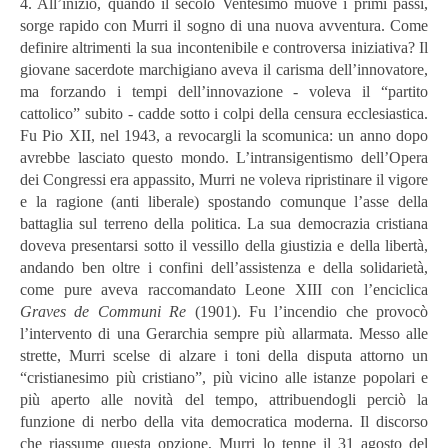
4. All’inizio, quando il secolo Ventesimo muove i primi passi,
sorge rapido con Murri il sogno di una nuova avventura. Come
definire altrimenti la sua incontenibile e controversa iniziativa? Il
giovane sacerdote marchigiano aveva il carisma dell’innovatore,
ma forzando i tempi dell’innovazione - voleva il “partito
cattolico” subito - cadde sotto i colpi della censura ecclesiastica.
Fu Pio XII, nel 1943, a revocargli la scomunica: un anno dopo
avrebbe lasciato questo mondo. L’intransigentismo dell’Opera
dei Congressi era appassito, Murri ne voleva ripristinare il vigore
e la ragione (anti liberale) spostando comunque l’asse della
battaglia sul terreno della politica. La sua democrazia cristiana
doveva presentarsi sotto il vessillo della giustizia e della libertà,
andando ben oltre i confini dell’assistenza e della solidarietà,
come pure aveva raccomandato Leone XIII con l’enciclica
Graves de Communi Re
(1901). Fu l’incendio che provocò
l’intervento di una Gerarchia sempre più allarmata. Messo alle
strette, Murri scelse di alzare i toni della disputa attorno un
“cristianesimo più cristiano”, più vicino alle istanze popolari e
più aperto alle novità del tempo, attribuendogli perciò la
funzione di nerbo della vita democratica moderna. Il discorso
che riassume questa opzione, Murri lo tenne il 31 agosto del