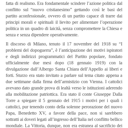
fatta di realismo. Era fondamentale scindere l’azione politica dal
conflitto sul “nuovo cristianesimo” gettando così le basi del
partito aconfessionale, ovvero di un partito capace di trarre dai
principi morali e spirituali il lievito per alimentare l’operazione
politica in un quadro di laicità, senza compromettere la Chiesa e
senza e senza dipendere operativamente.
Il discorso di Milano, tenuto il 17 novembre del 1918 su “I
problemi del dopoguerra”, è l’anticipazione dei motivi ispiratori
e degli indirizzi programmatici del Partito popolare, fondato
ufficialmente due mesi dopo (18 gennaio 1919) con la
divulgazione dall’Albergo Santa Chiara dell’Appello ai liberi e
forti. Sturzo era stato invitato a parlare sul tema citato appena a
due settimane dalla firma dell’armistizio con Vienna. I cattolici
avevano dato grande prova di lealtà verso le istituzioni aderendo
alla mobilitazione patriottica. Era stato il conte Giuseppe Dalla
Torre a spiegare il 5 gennaio del 1915 i motivi per i quali i
cattolici, pur tenendo conto della solenne perorazione del nuovo
Papa, Benedetto XV, a favore della pace, non si sarebbero
sottratti ai doveri legati all’ingresso dell’Italia nel conflitto bellico
mondiale. La Vittoria, dunque, non era estranea al sacrificio dei