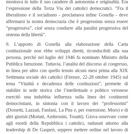
mostrava in tutto il suo carattere di autonomia e originalità. Era
l’espressione della Terza Via dei cattolici democratici. “Fra il
liberalismo e il socialismo - proclamava infine Gonella -
deve
affermarsi la nostra democrazia che è progressista senza essere
“progressiva”, cioè senza condurre alla paralisi progressiva del
sistema della libertà”.
9. L’apporto di Gonella alla elaborazione della Carta
costituzionale non ebbe sviluppi diretti, riconducibili alla sua
persona, perché nel luglio del 1946 fu nominato Ministro della
Pubblica Istruzione. Tuttavia, l’analisi del discorso al congresso,
in linea per altro con quello tenuto alcuni mesi prima alla XIX
Settimana sociale dei cattolici (Firenze, 22-28 ottobre 1945) sul
tema “Vitalità e decadenza delle costituzioni”, permette di
stabilire in sede storica che l’intellettuale e politico veronese
esercitò una indubbia influenza sulla linea dei costituenti
democristiani, in sintonia con il lavoro dei “professorini”
(Dossetti, Lazzati, Fanfani, La Pira e, per estensione, Moro) e di
altri giuristi (Mortati, Ambrosini, Tosatti). Giova osservare come
agli esordi della Repubblica i cattolici, radunati attorno alla
leadership di De Gasperi, seppero mettere ordine nel lavoro di