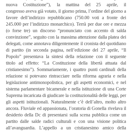
nuova Costituzione”), la mattina del 25 aprile, il
congresso
aveva già votato, il giorno prima, l’ordine del giorno a
favore dell’indirizzo repubblicano (750.00 voti a fronte dei
245.000 per l’indirizzo monarchico). Terrà per due ore e mezza
(o forse tre) un discorso “pronunciato con accento di salda
convinzione”, seguito con la massima attenzione dalla platea dei
delegati, come annotava diligentemente il cronista del quotidiano
di partito (in seconda pagina, nell’edizione del 27 aprile, “Il
Popolo” presentava la sintesi della relazione con il seguente
titolo ad effetto: “La Costituzione della libertà attuata dal
cristianesimo”). Sommariamente, i quattro punti cardinali della
relazione si potevano rintracciare nella riforma agraria e nella
legislazione antimonopolistica, per gli aspetti economici, e nel
sistema parlamentare bicamerale e nella istituzione di una Corte
Suprema incaricata di giudicare la costituzionalità delle leggi, per
gli aspetti istituzionali. Naturalmente c’è dell’altro, molto altro
ancora. Fluviale ed appassionata, l’oratoria di Gonella rivelava il
desiderio della Dc di presentarsi sulla scena pubblica come un
partito dalle salde radici culturali e con una visione politica
all’avanguardia. L’appello a un cristianesimo amico della