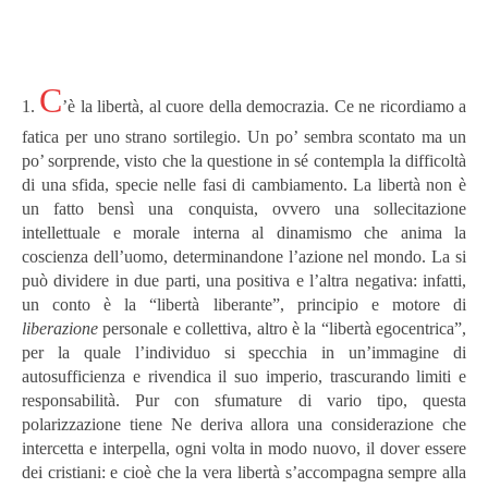
C
1.
’è la libertà, al cuore della democrazia. Ce ne ricordiamo a
fatica per uno strano sortilegio. Un po’ sembra scontato ma un
po’ sorprende, visto che la questione in sé contempla la difficoltà
di una sfida, specie nelle fasi di cambiamento. La libertà non è
un fatto bensì una conquista, ovvero una sollecitazione
intellettuale e morale interna al dinamismo che anima la
coscienza dell’uomo, determinandone l’azione nel mondo. La si
può dividere in due parti, una positiva e l’altra negativa: infatti,
un conto è la “libertà liberante”, principio e motore di
liberazione
personale e collettiva, altro è la “libertà egocentrica”,
per la quale l’individuo si specchia in un’immagine di
autosufficienza e rivendica il suo imperio, trascurando limiti e
responsabilità. Pur con sfumature di vario tipo, questa
polarizzazione tiene Ne deriva allora una considerazione che
intercetta e interpella, ogni volta in modo nuovo, il dover essere
dei cristiani: e cioè che la vera libertà s’accompagna sempre alla