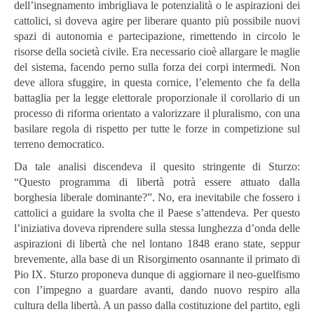
dell’insegnamento imbrigliava le potenzialità o le aspirazioni dei
cattolici, si doveva agire per liberare quanto più possibile nuovi
spazi di autonomia e partecipazione, rimettendo in circolo le
risorse della società civile. Era necessario cioè allargare le maglie
del sistema, facendo perno sulla forza dei corpi intermedi. Non
deve allora sfuggire, in questa cornice, l’elemento che fa della
battaglia per la legge elettorale proporzionale il corollario di un
processo di riforma orientato a valorizzare il pluralismo, con una
basilare regola di rispetto per tutte le forze in competizione sul
terreno democratico.
Da tale analisi discendeva il quesito stringente di Sturzo:
“Questo programma di libertà potrà essere attuato dalla
borghesia liberale dominante?”. No, era inevitabile che fossero i
cattolici a guidare la svolta che il Paese s’attendeva. Per questo
l’iniziativa doveva riprendere sulla stessa lunghezza d’onda delle
aspirazioni di libertà che nel lontano 1848 erano state, seppur
brevemente, alla base di un Risorgimento osannante il primato di
Pio IX. Sturzo proponeva dunque di aggiornare il neo-guelfismo
con l’impegno a guardare avanti, dando nuovo respiro alla
cultura della libertà. A un passo dalla costituzione del partito, egli