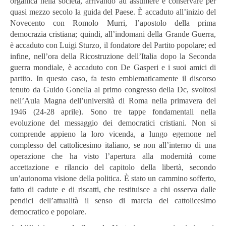
organica nella società, arrivando ad assumere e conservare per
quasi mezzo secolo la guida del Paese. È accaduto all’inizio del
Novecento con Romolo Murri, l’apostolo della prima
democrazia cristiana; quindi, all’indomani della Grande Guerra,
è accaduto con Luigi Sturzo, il fondatore del Partito popolare; ed
infine, nell’ora della Ricostruzione dell’Italia dopo la Seconda
guerra mondiale, è accaduto con De Gasperi e i suoi amici di
partito. In questo caso, fa testo emblematicamente il discorso
tenuto da Guido Gonella al primo congresso della Dc, svoltosi
nell’Aula Magna dell’università di Roma nella primavera del
1946 (24-28 aprile). Sono tre tappe fondamentali nella
evoluzione del messaggio dei democratici cristiani. Non si
comprende appieno la loro vicenda, a lungo egemone nel
complesso del cattolicesimo italiano, se non all’interno di una
operazione che ha visto
l’apertura alla modernità come
accettazione e rilancio del capitolo della libertà, secondo
un’autonoma visione della politica. È stato un cammino sofferto,
fatto di cadute e di riscatti, che restituisce a chi osserva dalle
pendici dell’attualità il senso di marcia del cattolicesimo
democratico e popolare.