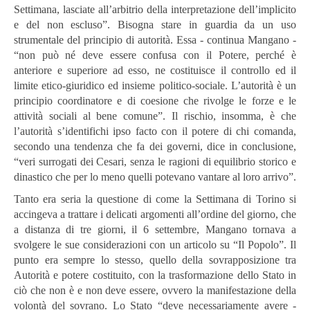
Settimana, lasciate all’arbitrio della interpretazione dell’implicito
e del non escluso”. Bisogna stare in guardia da un uso
strumentale del principio di autorità. Essa - continua Mangano -
“non può né deve essere confusa con il Potere, perché è
anteriore e superiore ad esso, ne costituisce il controllo ed il
limite etico-giuridico ed insieme politico-sociale. L’autorità è un
principio coordinatore e di coesione che rivolge le forze e le
attività sociali al bene comune”. Il rischio, insomma, è che
l’autorità s’identifichi ipso facto con il potere di chi comanda,
secondo una tendenza che fa dei governi, dice in conclusione,
“veri surrogati dei Cesari, senza le ragioni di equilibrio storico e
dinastico che per lo meno quelli potevano vantare al loro arrivo”.
Tanto era seria la questione di come la Settimana di Torino si
accingeva a trattare i delicati argomenti all’ordine del giorno, che
a distanza di tre giorni, il 6 settembre, Mangano tornava a
svolgere le sue considerazioni con un articolo su “Il Popolo”. Il
punto era sempre lo stesso, quello della sovrapposizione tra
Autorità e potere costituito, con la trasformazione dello Stato in
ciò che non è e non deve essere, ovvero la manifestazione della
volontà del sovrano. Lo Stato “deve necessariamente avere -