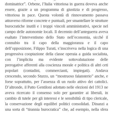
dominatrice”. Orbene, l’Italia vittoriosa in guerra doveva anche
essere, grazie a un programma di giustizia e di progresso,
vittoriosa in pace. Questa volontà di rinnovamento passava
attraverso riforme concrete e puntuali, per smantellare le strutture
burocratiche inutili e i troppi vincoli amministrativi, specie nel
campo delle autonomie locali. Il decennio dell’anteguerra aveva
esaltato l’interventismo dello Stato nell’economia, sicché il
connubio tra il capo della maggioranza e il capo
dell’opposizione, Filippo Turati, s’inscriveva nella logica di una
progressiva cooptazione della classe operaia a guida socialista,
con l’implicita ma evidente sottovalutazione delle
prerogative
afferenti alla coscienza morale e politica di altri ceti
popolari (contadini, commercianti, impiegati). Andava
crescendo, secondo Sturzo, un “mostruoso falansterio” anche, e
forse soprattutto, per l’assenza di un ruolo attivo dei cattolici.
D’altronde, il Patto Gentiloni adottato nelle elezioni del 1913 ne
aveva ricercato il consenso solo per garantire ai liberali, in
cambio di tutele per gli interessi e le sensibilità di tipo clericale,
la conservazione degli equilibri politici consolidati. Dinanzi a
una sorta di “tirannia burocratica” che, ad esempio, nella sfera