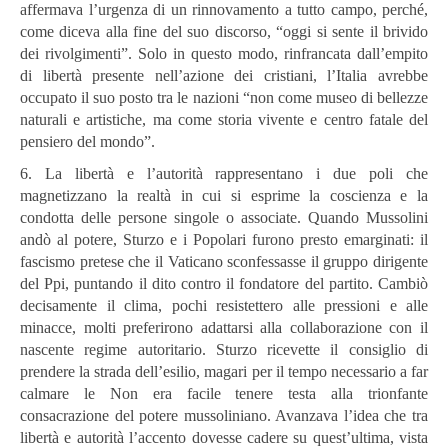
affermava l’urgenza di un rinnovamento a tutto campo, perché,
come diceva alla fine del suo discorso,
“oggi si sente il brivido
dei rivolgimenti”. Solo in questo modo, rinfrancata dall’empito
di libertà presente nell’azione dei cristiani, l’Italia avrebbe
occupato il suo posto tra le nazioni “non come museo di bellezze
naturali e artistiche, ma come storia vivente e centro fatale del
pensiero del mondo”.
6. La libertà e l’autorità rappresentano i due poli che
magnetizzano la realtà in cui si esprime la coscienza e la
condotta delle persone singole o associate. Quando Mussolini
andò al potere, Sturzo e i Popolari furono presto emarginati: il
fascismo pretese che il Vaticano sconfessasse il gruppo dirigente
del Ppi, puntando il dito contro il fondatore del partito. Cambiò
decisamente il clima, pochi resistettero alle pressioni e alle
minacce, molti preferirono adattarsi alla collaborazione con il
nascente regime autoritario. Sturzo ricevette il consiglio di
prendere la strada dell’esilio, magari per il tempo necessario a far
calmare le Non era facile tenere testa alla trionfante
consacrazione del potere mussoliniano. Avanzava l’idea che tra
libertà e autorità l’accento dovesse cadere su quest’ultima, vista