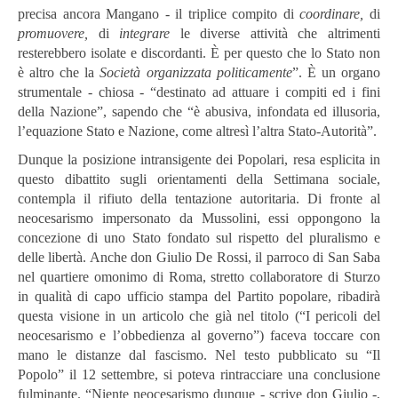
precisa ancora Mangano - il triplice compito di
coordinare,
di
promuovere,
di
integrare
le diverse attività che altrimenti
resterebbero
isolate e discordanti. È per questo che lo Stato non
è altro che la
Società organizzata politicamente
”. È un organo
strumentale - chiosa - “destinato ad attuare i compiti ed i fini
della Nazione”, sapendo che “è abusiva, infondata ed illusoria,
l’equazione Stato e Nazione, come altresì l’altra Stato-Autorità”.
Dunque la posizione intransigente dei Popolari, resa esplicita in
questo dibattito sugli orientamenti della Settimana sociale,
contempla il rifiuto della tentazione autoritaria. Di fronte al
neocesarismo impersonato da Mussolini, essi oppongono la
concezione di uno Stato fondato sul rispetto del pluralismo e
delle libertà. Anche don Giulio De Rossi, il parroco di San Saba
nel quartiere omonimo di Roma, stretto collaboratore di Sturzo
in qualità di capo ufficio stampa del Partito popolare, ribadirà
questa visione in un articolo che già nel titolo (“I pericoli del
neocesarismo e l’obbedienza al governo”) faceva toccare con
mano le distanze dal fascismo. Nel testo pubblicato su “Il
Popolo” il 12 settembre, si poteva rintracciare una conclusione
fulminante. “Niente neocesarismo dunque - scrive don Giulio -,