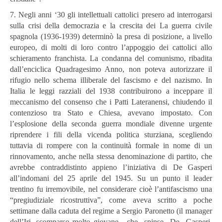
7. Negli anni ‘30 gli intellettuali cattolici presero ad interrogarsi
sulla crisi della democrazia e la crescita dei La guerra civile
spagnola (1936-1939) determinò la presa di posizione, a livello
europeo, di molti di loro contro l’appoggio dei cattolici allo
schieramento franchista. La condanna del comunismo, ribadita
dall’enciclica Quadragesimo Anno, non poteva autorizzare il
rifugio nello schema illiberale del fascismo e del nazismo. In
Italia le leggi razziali del 1938 contribuirono a inceppare il
meccanismo del consenso che i Patti Lateranensi, chiudendo il
contenzioso tra Stato e Chiesa, avevano impostato. Con
l’esplosione della seconda guerra mondiale divenne urgente
riprendere i fili della vicenda politica sturziana, scegliendo
tuttavia di rompere con la continuità formale in nome di un
rinnovamento, anche nella stessa denominazione di partito, che
avrebbe contraddistinto appieno l’iniziativa di De Gasperi
all’indomani del 25 aprile del 1945. Su un punto il leader
trentino fu irremovibile, nel considerare cioè l’antifascismo una
“pregiudiziale ricostruttiva”, come aveva scritto a poche
settimane dalla caduta del regime a Sergio Paronetto (il manager
dell’Iri, scomparso molto giovane, che spinse De Gasperi