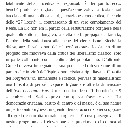
fatalmente della iniziativa e responsabilità dei partiti; ecco,
benché prudente e ragionata quest’azione voleva articolarsi sul
tracciato di una politica di rigenerazione democratica, facendo
delle “27 libertà” il contrassegno di un vero cambiamento del
Paese. La Dc non era il partito della restaurazione borghese nella
quale oltretutto s’allungava, a detta della propaganda laicista,
l’ombra della sudditanza alle mene del clericalismo. Sicché la
difesa, anzi l’esaltazione delle libertà attestava lo slancio di un
progetto che muoveva dalla critica del liberalismo classico, solo
in parte collimante con la cultura del popolarismo. D’altronde
Gonella aveva impegnato la sua
penna nella descrizione di un
partito che in virtù dell’ispirazione cristiana ripudiava la filosofia
del
borghesismo
, immanente e scettica, pervasa di materialismo:
una filosofia di per sé incapace di guardare oltre la dimensione
dell’
homo oeconomicus
. Un suo editoriale su “Il Popolo” del 9
settembre del 1944 s’apriva con questa frase icastica: “La
democrazia cristiana, partito di centro e di masse, è di sua natura
un partito antiborghese; in quanto democrazia cristiana si oppone
alla gretta e corrotta morale borghese”. E così proseguiva: “Il
nostro programma di elevazione del proletariato ci colloca al