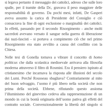
si legava pertanto il messaggio dei cattolici, adesso che sulle loro
spalle, per il tramite della Dc, gravava il peso maggiore delle
responsabilità di governo. Da pochi mesi, infatti, De Gasperi
aveva assunto la carica di Presidente del Consiglio e ciò
consacrava la fine di ogni esclusione o marginalità dei cattolici.
In effetti, passando per il secondo Risorgimento - anche molti
sacerdoti avevano versato il sangue nella guerra di liberazione
dai nazi-fascisti - si portava a compimento ciò che nel primo
Risorgimento era stato avvilito a causa del conflitto con la
Chiesa.
Nelle tesi di Gonella tornava a vibrare il concetto di
homo
politicus
che dalla scolastica medioevale arrivava alla filosofia
moderna attraverso il filtro di Rosmini. Era il pensiero ispirato al
cristianesimo che incarnava la risposta alle illusioni del secolo
dei Lumi. Perché Rousseau sbagliava? Contrariamente al mito
del buon selvaggio, l’uomo è più libero nella società che non
prima della società. Ebbene, rifiutando questo assioma
l’illuminismo del ginevrino cedeva alla rappresentazione di un
mondo in cui la bontà originaria dell’uomo pativa gli effetti del
contratto sociale. Convenzionalmente la libertà del singolo si