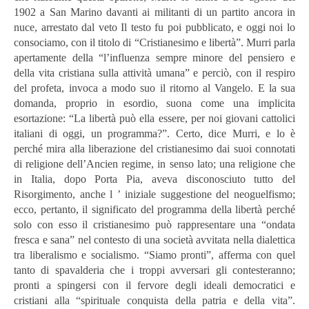
1902 a San Marino davanti ai militanti di un partito ancora in
nuce, arrestato dal veto Il testo fu poi pubblicato, e oggi noi lo
consociamo, con il titolo di
“Cristianesimo e libertà”. Murri parla
apertamente della “l’influenza sempre minore del pensiero e
della vita cristiana sulla attività umana” e perciò, con il respiro
del profeta, invoca a modo suo il ritorno al Vangelo. E la sua
domanda, proprio in esordio, suona come una implicita
esortazione: “La libertà può ella essere, per noi giovani cattolici
italiani di oggi, un programma?”. Certo, dice Murri, e lo è
perché mira alla liberazione del cristianesimo dai suoi connotati
di religione dell’Ancien regime, in senso lato; una religione che
in Italia, dopo Porta Pia, aveva disconosciuto tutto del
Risorgimento, anche l ’ iniziale suggestione del neoguelfismo;
ecco, pertanto, il significato del programma della libertà perché
solo con esso il cristianesimo può rappresentare una “ondata
fresca e sana” nel contesto di una società avvitata nella dialettica
tra liberalismo e socialismo. “Siamo pronti”, afferma con quel
tanto di spavalderia che i troppi avversari gli contesteranno;
pronti a spingersi con il fervore degli ideali democratici e
cristiani alla “spirituale conquista della patria e della vita”.