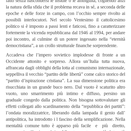
fatto senza nascondersi le insidie o le ambiguità, cogliendo anzi
la natura della sfida che il problema recava in sé, a seconda delle
epoche e delle forze in campo, con l’occhio sempre rivolto ai
possibili interlocutori. Nel secolo Ventesimo il cattolicesimo
politico si è imposto a passi lenti e faticosi, fino a caratterizzare
fortemente la vicenda repubblicana dal 1946 al 1994, per andare
poi incontro, al culmine di un potere ingessato nella “eternità
democristiana”, a un crollo strutturale finanche sorprendente.
Accadeva che l’impero sovietico implodesse di fronte a un
Occidente attonito e sorpreso. Allora un’Italia tutta nuova,
affrancata dagli obblighi della lotta al comunismo internazionale,
seppelliva il vecchio “partito delle libertà” come calco storico del
“partito d’ispirazione cristiana”. La sua dimensione politica era
risucchiata in un grande buco nero. Dal vuoto è scaturito altro
vuoto, uno smarrimento più intimo e diffuso, persino un
graduale congedo dalla politica. Non bisogna sottovalutare gli
effetti collegati allo scardinamento della “repubblica dei partiti”:
l’ondata moralizzatrice, liberando dalla lampada il genio dall’
antipolitica, ha introdotto i l fascino della semplificazione. Nella
mentalità comune tutto è apparso più facile e più diretto,