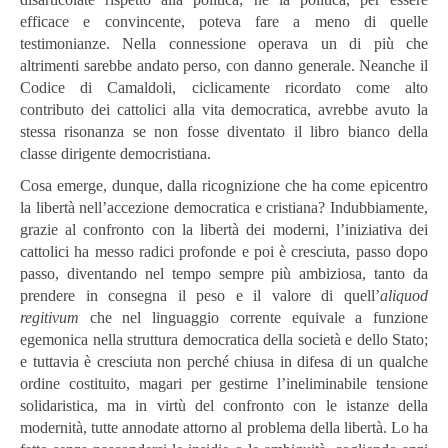
efficace e convincente, poteva fare a meno di quelle
testimonianze. Nella connessione operava un di più che
altrimenti sarebbe andato perso, con danno generale. Neanche il
Codice di Camaldoli, ciclicamente ricordato come alto
contributo dei cattolici alla vita democratica, avrebbe avuto la
stessa risonanza se non fosse diventato il libro bianco della
classe dirigente democristiana.
Cosa emerge, dunque, dalla ricognizione che ha come epicentro
la libertà nell’accezione democratica e cristiana? Indubbiamente,
grazie al confronto con la libertà dei moderni, l’iniziativa dei
cattolici ha messo radici profonde e
poi è cresciuta, passo dopo
passo, diventando nel tempo sempre più ambiziosa, tanto da
prendere in consegna il peso e il valore di quell’
aliquod
regitivum
che nel linguaggio corrente equivale a funzione
egemonica nella struttura democratica della società e dello Stato;
e tuttavia è cresciuta non perché chiusa in difesa di un qualche
ordine costituito, magari per gestirne l’ineliminabile tensione
solidaristica, ma in virtù del confronto con le istanze della
modernità, tutte annodate attorno al problema della libertà. Lo ha