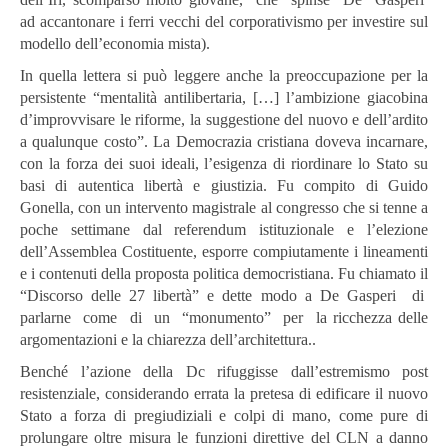
ad
accantonare i ferri vecchi del corporativismo per investire sul
modello dell’economia mista).
In quella lettera si può leggere anche la preoccupazione per la
persistente “mentalità antilibertaria, […] l’ambizione giacobina
d’improvvisare le riforme, la suggestione del nuovo e dell’ardito
a qualunque costo”. La Democrazia cristiana doveva incarnare,
con la forza dei suoi ideali, l’esigenza di riordinare lo Stato su
basi di autentica libertà e giustizia. Fu compito di Guido
Gonella, con un intervento magistrale al congresso che si tenne a
poche settimane dal referendum istituzionale e l’elezione
dell’Assemblea Costituente, esporre compiutamente i lineamenti
e i contenuti della proposta politica democristiana. Fu chiamato il
“Discorso delle 27 libertà” e dette modo a De Gasperi di
parlarne come di un “monumento” per la ricchezza delle
argomentazioni e la chiarezza dell’architettura..
Benché l’azione della Dc rifuggisse dall’estremismo post
resistenziale, considerando errata la pretesa di edificare il nuovo
Stato a forza di pregiudiziali e colpi di mano, come pure di
prolungare oltre misura le funzioni direttive del CLN a danno