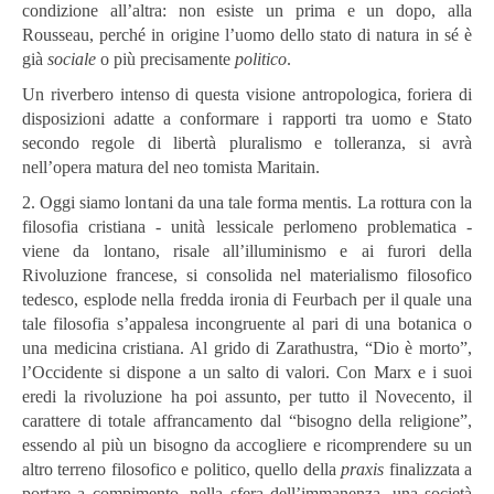
condizione all’altra: non esiste un prima e un dopo, alla
Rousseau, perché in origine l’uomo dello stato di natura in sé è
già
sociale
o più precisamente
politico
.
Un riverbero intenso di questa visione antropologica, foriera di
disposizioni adatte a conformare i rapporti tra uomo e Stato
secondo regole di libertà pluralismo e tolleranza, si avrà
nell’opera matura del neo tomista Maritain.
2. Oggi siamo lontani da una tale forma mentis. La rottura con la
filosofia cristiana - unità lessicale perlomeno problematica -
viene da lontano, risale all’illuminismo e ai furori della
Rivoluzione francese, si consolida nel materialismo filosofico
tedesco, esplode nella fredda ironia di Feurbach per il quale una
tale filosofia s’appalesa incongruente al pari di una botanica o
una medicina cristiana. Al grido di Zarathustra, “Dio è morto”,
l’Occidente si dispone a un salto di valori. Con Marx e i suoi
eredi la rivoluzione ha poi assunto, per tutto il Novecento, il
carattere di totale affrancamento dal “bisogno della religione”,
essendo al più un bisogno da accogliere e ricomprendere su un
altro terreno filosofico e politico, quello della
praxis
finalizzata a
portare a compimento, nella sfera dell’immanenza, una società