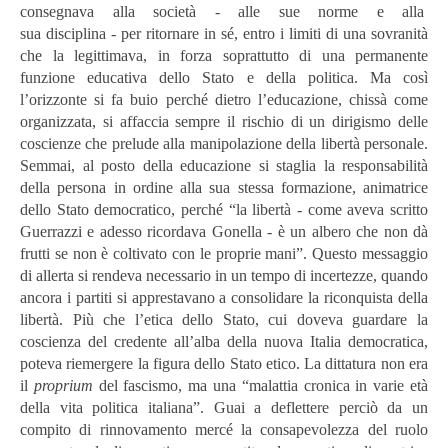
consegnava alla società - alle sue norme e alla
sua
disciplina - per ritornare in sé, entro i limiti di una sovranità
che la legittimava, in forza soprattutto di una permanente
funzione educativa dello Stato e della politica. Ma così
l’orizzonte si fa buio perché dietro l’educazione, chissà come
organizzata, si affaccia sempre il rischio di un dirigismo delle
coscienze che prelude alla manipolazione della libertà personale.
Semmai, al posto della educazione si staglia la responsabilità
della persona in ordine alla sua stessa formazione, animatrice
dello Stato democratico, perché “la libertà - come aveva scritto
Guerrazzi e adesso ricordava Gonella - è un albero che non dà
frutti se non è coltivato con le proprie mani”. Questo messaggio
di allerta si rendeva necessario in un tempo di incertezze, quando
ancora i partiti si apprestavano a consolidare la riconquista della
libertà. Più che l’etica dello Stato, cui doveva guardare la
coscienza del credente all’alba della nuova Italia democratica,
poteva riemergere la figura dello Stato etico. La dittatura non era
il
proprium
del fascismo, ma una “malattia cronica in varie età
della vita politica italiana”. Guai a deflettere perciò da un
compito di rinnovamento mercé la consapevolezza del ruolo