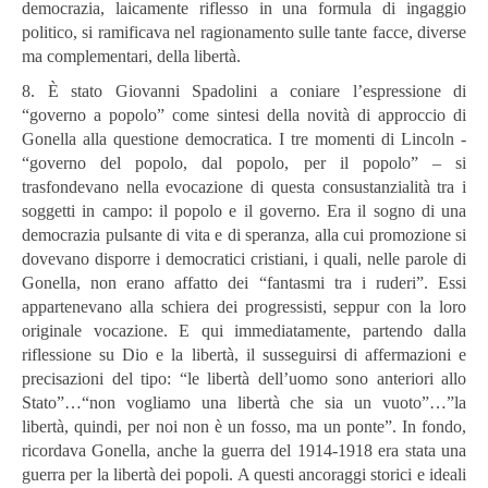
democrazia, laicamente riflesso in una formula di ingaggio
politico, si ramificava nel ragionamento sulle tante facce, diverse
ma complementari, della libertà.
8. È stato Giovanni Spadolini a coniare l’espressione di
“governo a popolo” come sintesi della novità di approccio di
Gonella alla questione democratica. I tre momenti di Lincoln -
“governo del popolo, dal popolo, per il popolo” – si
trasfondevano nella evocazione di questa consustanzialità tra i
soggetti in campo: il popolo e il governo. Era il sogno di una
democrazia pulsante di vita e di speranza, alla cui promozione si
dovevano disporre i
democratici cristiani, i quali, nelle parole di
Gonella, non erano affatto dei “fantasmi tra i ruderi”. Essi
appartenevano alla schiera dei progressisti, seppur con la loro
originale vocazione. E qui immediatamente, partendo dalla
riflessione su Dio e la libertà, il susseguirsi di affermazioni e
precisazioni del tipo: “le libertà dell’uomo sono anteriori allo
Stato”…“non vogliamo una libertà che sia un vuoto”…”la
libertà, quindi, per noi non è un fosso, ma un ponte”. In fondo,
ricordava Gonella, anche la guerra del 1914-1918 era stata una
guerra per la libertà dei popoli. A questi ancoraggi storici e ideali