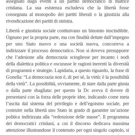
assegnato dagli eventi a un partito democratico di matrice
cristiana. La sua esistenza escludeva che la libertà fosse
consegnata al monopolio dei partiti liberali o la giustizia alla
rivendicazione dei partiti di sinistra.
Libertà e giustizia sociale costituivano un binomio inscindibile.
Ognuno per la propria parte, ma con finalità dettate dall’impegno
per uno Stato nuovo e una società nuova, concorreva a
indirizzare il processo democratico. Non si doveva presupporre
che l’adesione alla democrazia sciogliesse per incanto i nodi
della dialettica politica e oscurasse le ragioni inerenti la diversità
di programmi e strategie. Lapidaria, a questo riguardo, la frase di
Gonella:
“La democrazia non è, di per sé, la virtù: è la possibilità
della virtù”. La possibilità, ovviamente, di stare dalla parte giusta
o dalla parte sbagliata: per questo la Dc aveva il dovere di
presentarsi con la forza delle proprie idee, indicando come meta
l’uscita dal sistema del privilegio e dell’egoismo sociale, per
costruire nella libertà uno Stato in grado di garantire un’azione
politica indirizzata alla “redenzione delle masse”. Il programma
dei democratici cristiani, a cui il discorso dedicava massima
attenzione illustrandone il contenuto per ogni singolo capitolo, si