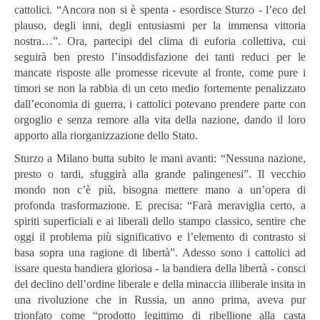
cattolici. “Ancora non si è spenta -
esordisce Sturzo - l’eco del
plauso, degli inni, degli entusiasmi per la immensa vittoria
nostra…”. Ora, partecipi del clima di euforia collettiva, cui
seguirà ben presto l’insoddisfazione dei tanti reduci per le
mancate risposte alle promesse ricevute al fronte, come pure i
timori se non la rabbia di un ceto medio fortemente penalizzato
dall’economia di guerra, i cattolici potevano prendere parte con
orgoglio e senza remore alla vita della nazione, dando il loro
apporto alla riorganizzazione dello Stato.
Sturzo a Milano butta subito le mani avanti: “Nessuna nazione,
presto o tardi, sfuggirà alla grande palingenesi”. Il vecchio
mondo non c’è più, bisogna mettere mano a un’opera di
profonda trasformazione. E precisa: “Farà meraviglia certo, a
spiriti superficiali e ai liberali dello stampo classico, sentire che
oggi il problema più significativo e l’elemento di contrasto si
basa sopra una ragione di libertà”. Adesso sono i cattolici ad
issare questa bandiera gloriosa - la bandiera della libertà - consci
del declino dell’ordine liberale e della minaccia illiberale insita in
una rivoluzione che in Russia, un anno prima, aveva pur
trionfato come “prodotto legittimo di ribellione alla casta