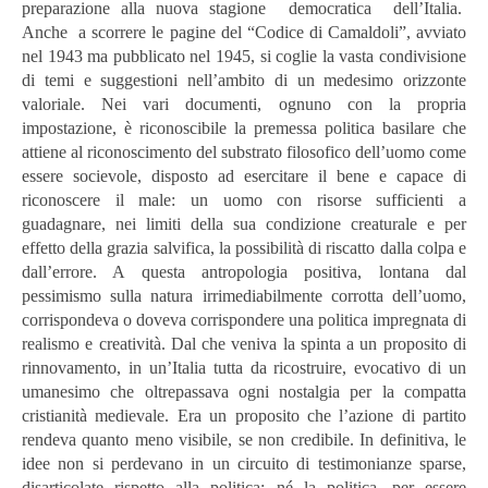
preparazione alla nuova stagione democratica dell’Italia.
Anche a
scorrere le pagine del “Codice di Camaldoli”, avviato
nel 1943 ma pubblicato nel 1945, si coglie la vasta condivisione
di temi e suggestioni nell’ambito di un medesimo orizzonte
valoriale. Nei vari documenti, ognuno con la propria
impostazione, è riconoscibile la premessa politica basilare che
attiene al riconoscimento del substrato filosofico dell’uomo come
essere socievole, disposto ad esercitare il bene e capace di
riconoscere il male: un uomo con risorse sufficienti a
guadagnare, nei limiti della sua condizione creaturale e per
effetto della grazia salvifica, la possibilità di riscatto dalla colpa e
dall’errore. A questa antropologia positiva, lontana dal
pessimismo sulla natura irrimediabilmente corrotta dell’uomo,
corrispondeva o doveva corrispondere una politica impregnata di
realismo e creatività. Dal che veniva la spinta a un proposito di
rinnovamento, in un’Italia tutta da ricostruire, evocativo di un
umanesimo che oltrepassava ogni nostalgia per la compatta
cristianità medievale. Era un proposito che l’azione di partito
rendeva quanto meno visibile, se non credibile. In definitiva, le
idee non si perdevano in un circuito di testimonianze sparse,
disarticolate rispetto alla politica; né la politica, per essere