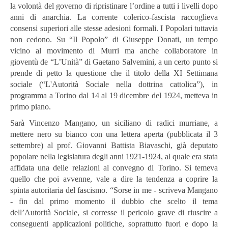
la volontà del governo di ripristinare l’ordine a tutti i livelli dopo
anni di anarchia. La corrente colerico-fascista raccoglieva
consensi superiori alle stesse adesioni formali. I Popolari tuttavia
non cedono. Su “Il Popolo” di Giuseppe Donati, un tempo
vicino al movimento di Murri ma anche collaboratore in
gioventù de “L’Unità” di Gaetano Salvemini, a un certo punto si
prende di petto la questione che il titolo della XI Settimana
sociale (“L'Autorità Sociale nella dottrina cattolica”), in
programma a Torino dal 14 al 19 dicembre del 1924, metteva in
primo piano.
Sarà Vincenzo Mangano, un siciliano di radici murriane, a
mettere nero su bianco con una lettera aperta (pubblicata il
3
settembre) al prof. Giovanni Battista Biavaschi, già deputato
popolare nella legislatura degli anni 1921-1924, al quale era stata
affidata una delle relazioni al convegno di Torino. Si temeva
quello che poi avvenne, vale a dire la tendenza a coprire la
spinta autoritaria del fascismo. “Sorse in me - scriveva Mangano
- fin dal primo momento il dubbio che scelto il tema
dell’Autorità Sociale, si corresse il pericolo grave di riuscire a
conseguenti applicazioni politiche, soprattutto fuori e dopo la