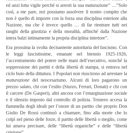
ed anzi lotta vigile perché si arresti la sua maturazione” …”Solo
così, a me pare, noi possiamo assolvere il nostro compito che
non è quello di imporre con la forza una disciplina esteriore alla
Nazione, ma che è invece quello … di far rientrare
tutti
nei
ranghi della giustizia e della moralità, affinché dalla Nazione
intera balzi intimamente la propria disciplina interiore”.
Era prossima la svolta decisamente autoritaria del fascismo. Con
le leggi fascistissime, emanate nel biennio 1925-1926,
l’accentramento del potere nelle mani dell’esecutivo, nonché la
soppressione dei partiti e della libertà di stampa, si entrava nel
ciclo buio della dittatura. I Popolari non riuscirono ad arrestare la
maturazione
del
neocesarismo. Alcuni di loro pagarono un
prezzo salato, chi con l’esilio (Sturzo, Ferrari, Donati) e chi con
il carcere (De Gasperi), altri ancora con l’emarginazione sociale
e il silenzio imposto dal controllo di polizia. Tennero accesa la
fiammella degli ideali per l’onore di un partito che proprio Don
Giulio De Rossi continuò a chiamare, fino alla morte che lo
colpì nel pieno delle forze, il partito delle libertà o meglio, come
lui amava precisare, delle “libertà organiche” e delle “libertà
cristiane”.