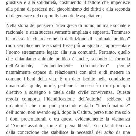
giustizia e alla solidarietà, costituendo il fattore che impedisce
alla prima di perdersi nel giacobinismo dei diritti e alla seconda
di degenerare nel corporativismo delle aspettative.
Nella storia del pensiero l’idea greca di uomo, animale sociale e
razionale, è stata successivamente ampliata e superata. Tommaso
ha messo in chiaro come la definizione di “animale politico”
(non semplicemente sociale) fosse più adeguata a rappresentare
l’uomo strettamente legato alla sua comunità. Pertanto, quello
che chiamiamo animale politico è anche, secondo la formula
dell’Aquinate, “eminentemente comunicativo” perché
naturalmente capace di relazionarsi con altri e di mettere in
comune i beni della vita. È un dato iscritto nella condizione
umana alla quale, infine, pertiene la necessità di un principio
direttivo a sostegno e tutela della civile convivenza. Questa
regola
comporta l’identificazione dell’autorità, sebbene di
un’autorità che non può prescindere dalla “libertà naturale”
dell’uomo, non avendo egli, dopo la Caduta, perso tutto ma solo
i doni preternaturali e tra questi evidentemente la vicinanza
all’Amore assoluto, fonte di piena libertà. Ecco la differenza
dalla concezione che stabilisce la necessità del
salto
da una