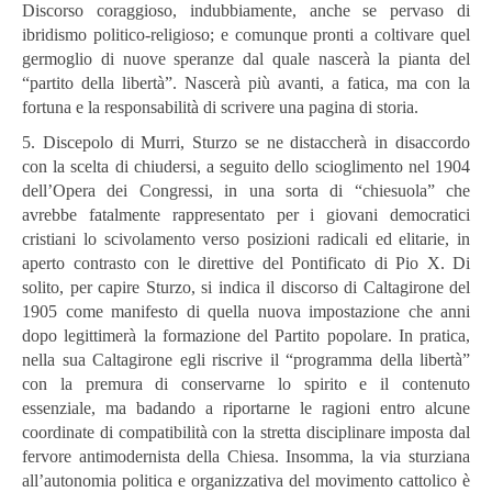
Discorso coraggioso, indubbiamente, anche se pervaso di
ibridismo politico-religioso; e comunque pronti a coltivare quel
germoglio di nuove speranze dal quale nascerà la pianta del
“partito della libertà”. Nascerà più avanti, a fatica, ma con la
fortuna e la responsabilità di scrivere una pagina di storia.
5. Discepolo di Murri, Sturzo se ne distaccherà in disaccordo
con la scelta di chiudersi, a seguito dello scioglimento nel 1904
dell’Opera dei Congressi, in una sorta di “chiesuola” che
avrebbe fatalmente rappresentato per i giovani democratici
cristiani lo scivolamento verso posizioni radicali ed elitarie, in
aperto contrasto con le direttive del Pontificato di Pio X. Di
solito, per capire Sturzo,
si indica il discorso di Caltagirone del
1905 come manifesto di quella nuova impostazione che anni
dopo legittimerà la formazione del Partito popolare. In pratica,
nella sua Caltagirone egli riscrive il “programma della libertà”
con la premura di conservarne lo spirito e il contenuto
essenziale, ma badando a riportarne le ragioni entro alcune
coordinate di compatibilità con la stretta disciplinare imposta dal
fervore antimodernista della Chiesa. Insomma, la via sturziana
all’autonomia politica e organizzativa del movimento cattolico è