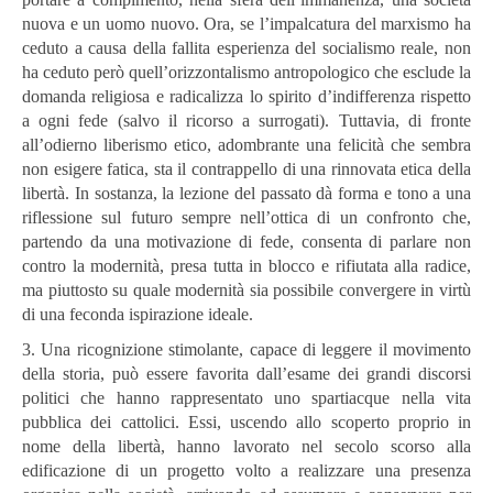
nuova e un uomo nuovo. Ora, se l’impalcatura del marxismo ha
ceduto a causa della fallita esperienza del socialismo reale, non
ha ceduto però quell’orizzontalismo antropologico che esclude la
domanda religiosa e radicalizza lo spirito d’indifferenza rispetto
a
ogni fede (salvo il ricorso a surrogati). Tuttavia, di fronte
all’odierno liberismo etico, adombrante una felicità che sembra
non esigere fatica, sta il contrappello di una rinnovata etica della
libertà. In sostanza, la lezione del passato dà forma e tono a una
riflessione sul futuro sempre nell’ottica di un confronto che,
partendo da una motivazione di fede, consenta di parlare non
contro la modernità, presa tutta in blocco e rifiutata alla radice,
ma piuttosto su quale modernità sia possibile convergere in virtù
di una feconda ispirazione ideale.
3. Una ricognizione stimolante, capace di leggere il movimento
della storia, può essere favorita dall’esame dei grandi discorsi
politici che hanno rappresentato uno spartiacque nella vita
pubblica dei cattolici. Essi, uscendo allo scoperto proprio in
nome della libertà, hanno lavorato nel secolo scorso alla
edificazione di un progetto volto a realizzare una presenza