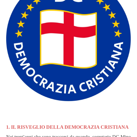
1. IL RISVEGLIO DELLA DEMOCRAZIA CRISTIANA
Nei trent’anni che sono trascorsi da quando, segretario DC Mino