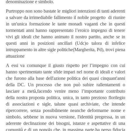
denominazione e simbolo.
Purtroppo non sono bastate le migliori intenzioni di tanti aderenti
a salvare da irrimediabile fallimento il nobile progetto di riunire
in un'unica formazione le tante monadi vaganti che in questi
tormentati anni hanno rappresentato l’eroico impegno di tenere
vivi gli ideali che hanno animato il nostro partito, anche se in
questi anni in posizioni ancillari (Udc)o talora di infelice
intruppamento in altre sigle politiche(Margherita, Pd), trovi piena
attuazione
A essi va comunque il giusto rispetto per l’impegno con cui
hanno sperimentato tante sfide impari nel nome di ideali e valori
che furono alla base dell'azione politica dei quasi cinquant'anni
della DC. Un processo che non può subire rallentamenti o
lasciare a metà,facendo venire meno l’importante contributo
della nostra proposta politica, unica, in tanto prezioso florilegio
di associazioni e sigle, talune quasi archiviate, che intende
ripercorrere, senza possibilmente neanche deformarne nome e
simbolo, sebbene in nuova versione, l'identità pregressa, in un
aderente declinazione dei bisogni, istanze e aspettative di una
comunità e di un popolo che, in massima parte,ha perso fiducia