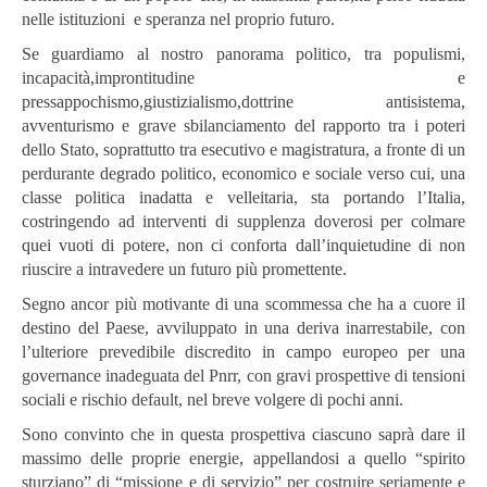
nelle istituzioni e speranza nel proprio futuro.
Se guardiamo al nostro panorama politico, tra populismi,
incapacità,improntitudine e
pressappochismo,giustizialismo,dottrine antisistema,
avventurismo e grave sbilanciamento del rapporto tra i poteri
dello Stato, soprattutto tra esecutivo e magistratura, a fronte di un
perdurante degrado politico, economico e sociale verso cui, una
classe politica inadatta e velleitaria, sta portando l’Italia,
costringendo ad interventi di supplenza doverosi per colmare
quei vuoti di potere, non ci conforta dall’inquietudine di non
riuscire a intravedere un futuro più promettente.
Segno ancor più motivante di una scommessa che ha a cuore il
destino del Paese, avviluppato in una deriva inarrestabile, con
l’ulteriore prevedibile discredito in campo europeo per una
governance inadeguata del Pnrr, con gravi prospettive di tensioni
sociali e rischio default, nel breve volgere di pochi anni.
Sono convinto che in questa prospettiva ciascuno saprà dare il
massimo delle proprie energie, appellandosi a quello “spirito
sturziano” di “missione e di servizio” per costruire seriamente e