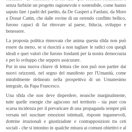
senza furbizie un progetto ragionevole e sostenibile, come hanno
saputo fare i padri del partito, da De Gasperi a Fanfani, da Moro
a Donat Cattin, che dalle rovine di un orrendo conflitto bellico,
furono capaci di far ritrovare al paese, fiducia, sviluppo e
benessere.
La proposta politica rinnovata che anima questa sfida non può
essere da meno, se si riuscirà a non tagliare le radici con quegli
ideali e quei valori che furono fondanti per la nostra democrazia
e per lo sviluppo che seppero assicurare.
Pur in una nuova chiave di lettura che non può non partire dai
nuovi orizzonti, nel segno del manifesto per l'Umanità, come
mirabilmente delineato nella prospettiva di un Umanesimo
integrale, da Papa Francesco.
Una sfida che non deve disperdere, neanche marginalmente,
tutte quelle energie che agiscono nel territorio - sia pure con
scarsa incidenza per il prevaricare di una propaganda sempre più
versata nel suscitare emozioni istintuali, risposte ingannevoli,
dottrine irrazionali e giustizialiste e contrapposizioni tra ceti
sociali - che si intonino in qualche misura ai comuni obiettivi e al