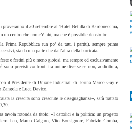
Ci proveranno il 20 settembre all’Hotel Betulla di Bardonecchia,
n un centro che non c’è più, ma che è possibile ricostruire.
la Prima Repubblica (un po’ da tutti i partiti), sempre prima
cessivi, sia da una parte che dall’altra della barricata.
da feste e festini più o meno gioiosi, ma sempre ed esclusivamente
 sono previsti confronti tra anime diverse se non, addirittura,
 con il Presidente di Unione Industriali di Torino Marco Gay e
ro Zangola e Luca Davico.
lata la crescita sono cresciute le diseguaglianze», sarà trattato
10,30.
tavola rotonda da titolo: «I cattolici e la politica: un progetto
ampiero Leo, Marco Calgaro, Vito Bonsignore, Fabrizio Comba,