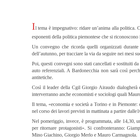
I
l tema è impegnativo: ridare un’anima alla politica. 
esponenti della politica piemontese che si riconoscono i
Un convegno che ricorda quelli organizzati durante 
dell’autunno, per tracciare la via da seguire nei mesi suc
Poi, questi convegni sono stati cancellati e sostituiti 
auto referenziali. A Bardonecchia non sarà così perché
antitetiche.
Così il leader della Cgil Giorgio Airaudo dialogherà
interverranno anche economisti e sociologi quali Mau
Il tema, «economia e società a Torino e in Piemonte: ca
nel corso dei lavori previsti in mattinata a partire dalle
Nel pomeriggio, invece, è programmata, alle 14,30, una 
per ritornare protagonisti». Si confronteranno: Gi
Mino Giachino, Giorgio Merlo e Mauro Carmagnola.