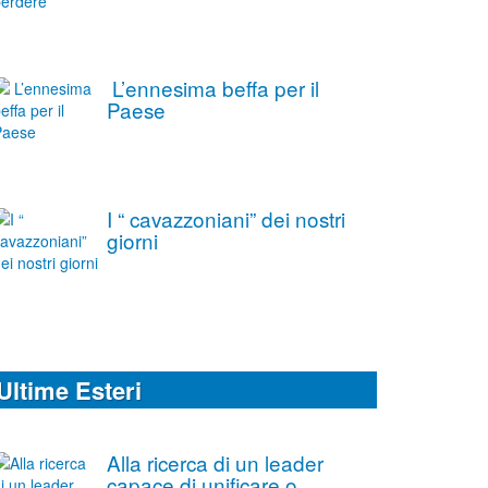
L’ennesima beffa per il
Paese
I “ cavazzoniani” dei nostri
giorni
Ultime Esteri
Alla ricerca di un leader
capace di unificare o,