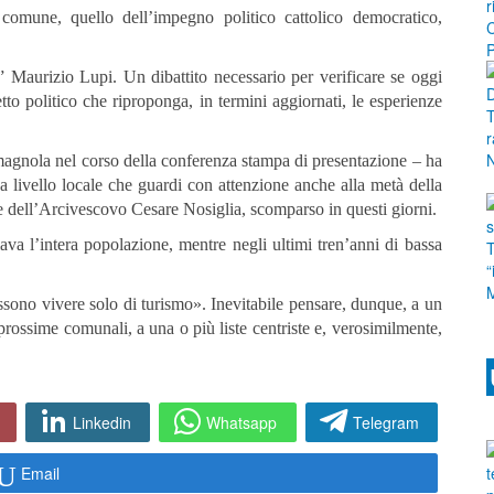
omune, quello dell’impegno politico cattolico democratico,
” Maurizio Lupi. Un dibattito necessario per verificare se oggi
o politico che riproponga, in termini aggiornati, le esperienze
agnola nel corso della conferenza stampa di presentazione – ha
 a livello locale che guardi con attenzione anche alla metà della
ne dell’Arcivescovo Cesare Nosiglia, scomparso in questi giorni.
ava l’intera popolazione, mentre negli ultimi tren’anni di bassa
ssono vivere solo di turismo». Inevitabile pensare, dunque, a un
prossime comunali, a una o più liste centriste e, verosimilmente,
Linkedin
Whatsapp
Telegram
Email