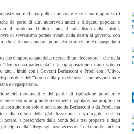
mposizione dell’area politica popolare e cristiana e apprezzo i
anche da parte di altri autorevoli amici e dirigenti popolari e
lvere il problema.
D’altro canto, il radicalismo della sinistra,
ovre di sovranismo portate avanti dalla destra al governo, con
entro che si riconoscono nel popolarismo sturziano e degasperiano
nus che è rappresentato dalla ricerca di un “federatore”, che nella
la “democrazia partecipata” e la riproposizione di uno schema
o tutti i limiti con i Governi Berlusconi e Prodi con l’Ulivo,
indispensabile dell’”uomo della provvidenza”, che nessuno ha e
iana e degasperiana.
zione dei movimenti e dei partiti di ispirazione popolare e
be riconoscersi in un grande movimento popolare, ma proprio dei
stato costruito non solo e non tanto da Berlusconi o da Prodi, ma
o dalla cultura della globalizzazione senza regole, che ha
l potere, a prescindere dalla bontà delle tesi proposte e dagli
il principio della “diseguaglianza necessaria” nel mondo, anche a