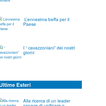
L’ennesima beffa per il
Paese
I “ cavazzoniani” dei nostri
giorni
Ultime Esteri
Alla ricerca di un leader
capace di unificare o,