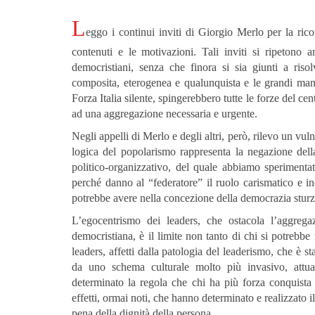
L
eggo i continui inviti di Giorgio Merlo per la rico
contenuti e le motivazioni.
Tali inviti si ripetono 
democristiani, senza che finora si sia giunti a riso
composita, eterogenea e qualunquista e le grandi man
Forza Italia silente, spingerebbero tutte le forze del c
ad una aggregazione necessaria e urgente.
Negli appelli di Merlo e degli altri, però, rilevo un vul
logica del popolarismo rappresenta la negazione del
politico-organizzativo, del quale abbiamo sperimentat
perché danno al “federatore” il ruolo carismatico e 
potrebbe avere nella concezione della democrazia sturz
L’egocentrismo dei leaders, che ostacola l’aggrega
democristiana, è il limite non tanto di chi si potreb
leaders, affetti dalla patologia del leaderismo, che è 
da uno schema culturale molto più invasivo, attuat
determinato la regola che chi ha più forza conquista i
effetti, ormai noti, che hanno determinato e realizzato 
pena della dignità della persona.