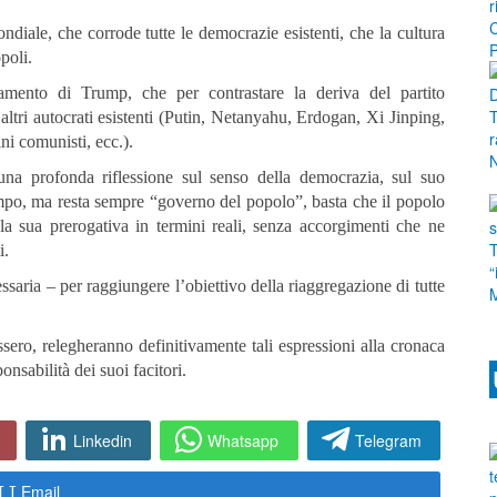
ale, che corrode tutte le democrazie esistenti, che la cultura
poli.
mento di Trump, che per contrastare la deriva del partito
 altri autocrati esistenti (Putin, Netanyahu, Erdogan, Xi Jinping,
ni comunisti, ecc.).
una profonda riflessione sul senso della democrazia, sul suo
empo, ma resta sempre “governo del popolo”, basta che il popolo
a sua prerogativa in termini reali, senza accorgimenti che ne
i.
saria – per raggiungere l’obiettivo della riaggregazione di tutte
assero, relegheranno definitivamente tali espressioni alla cronaca
onsabilità dei suoi facitori.
Linkedin
Whatsapp
Telegram
Email