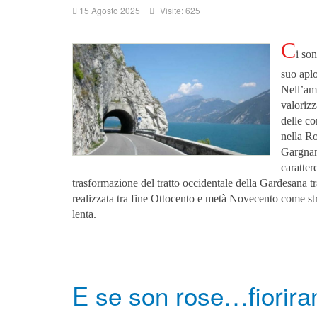
15 Agosto 2025
Visite: 625
C
i so
suo aplo
Nell’amb
valorizz
delle co
nella R
Gargnan
caratter
trasformazione del tratto occidentale della Gardesana t
realizzata tra fine Ottocento e metà Novecento come str
lenta.
E se son rose…fiorira