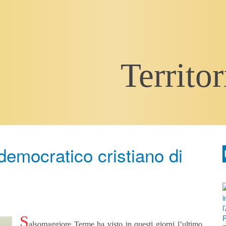
Territor
democratico cristiano di
S
alsomaggiore Terme ha visto in questi giorni l’ultimo