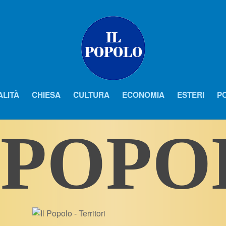
ALITÀ
CHIESA
CULTURA
ECONOMIA
ESTERI
PO
 POP