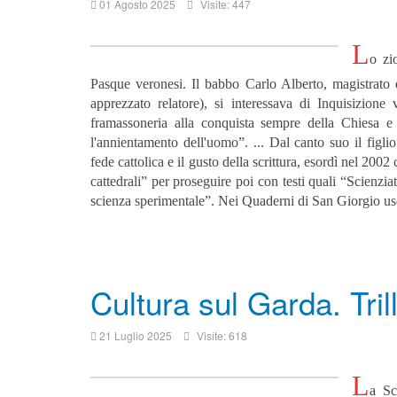
01 Agosto 2025
Visite: 447
L
o zi
Pasque veronesi. Il babbo Carlo Alberto, magistrato e 
apprezzato relatore), si interessava di Inquisizione
framassoneria alla conquista sempre della Chiesa e
l'annientamento dell'uomo”. ...
Dal canto suo il figli
fede cattolica e il gusto della scrittura, esordì nel 200
cattedrali” per proseguire poi con testi quali “Scienzi
scienza sperimentale”. Nei Quaderni di San Giorgio usc
Cultura sul Garda. Tri
21 Luglio 2025
Visite: 618
L
a Sc