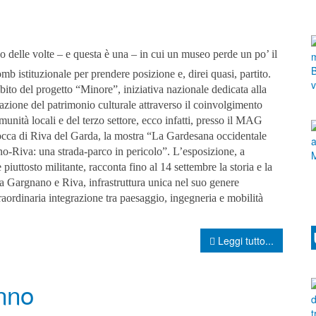
no delle volte – e questa è una – in cui un museo perde un po’ il
mb istituzionale per prendere posizione e, direi quasi, partito.
ito del progetto “Minore”, iniziativa nazionale dedicata alla
azione del patrimonio culturale attraverso il coinvolgimento
munità locali e del terzo settore, ecco infatti, presso il MAG
occa di Riva del Garda, la mostra “La Gardesana occidentale
o-Riva: una strada-parco in pericolo”. L’esposizione, a
e piuttosto militante, racconta fino al 14 settembre la storia e la
ra Gargnano e Riva, infrastruttura unica nel suo genere
aordinaria integrazione tra paesaggio, ingegneria e mobilità
Leggi tutto...
nno