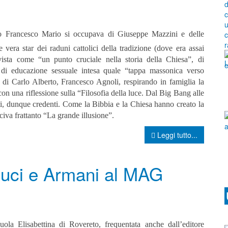
o Francesco Mario si occupava di Giuseppe Mazzini e delle
vera star dei raduni cattolici della tradizione (dove era assai
 vista come “un punto cruciale nella storia della Chiesa”, di
 di educazione sessuale intesa quale “tappa massonica verso
o di Carlo Alberto, Francesco Agnoli, respirando in famiglia la
2 con una riflessione sulla “Filosofia della luce. Dal Big Bang alle
ati, dunque credenti. Come la Bibbia e la Chiesa hanno creato la
iva frattanto “La grande illusione”.
Leggi tutto...
lluci e Armani al MAG
uola Elisabettina di Rovereto, frequentata anche dall’editore