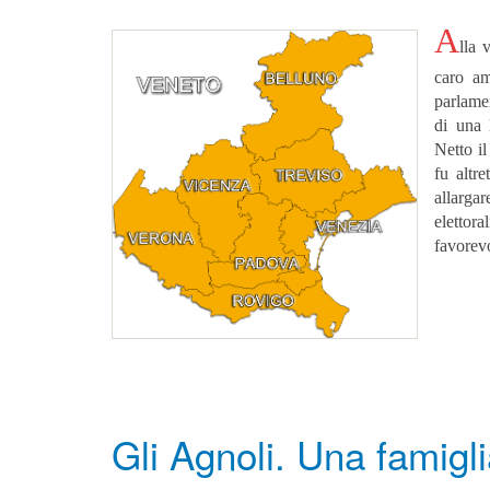
A
lla 
caro am
parlamen
di una 
Netto il
fu altre
allargar
elettora
favorevo
Gli Agnoli. Una famigl