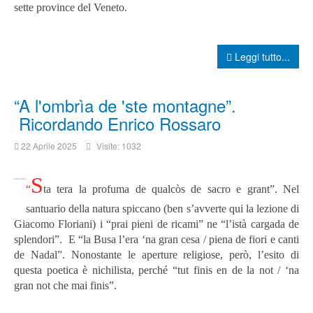
sette province del Veneto.
Leggi tutto...
“A l'ombrìa de 'ste montagne”.
Ricordando Enrico Rossaro
22 Aprile 2025
Visite: 1032
S
“
ta tera la profuma de qualcòs de sacro e grant”. Nel
santuario della natura spiccano (ben s’avverte qui la lezione di
Giacomo Floriani) i “prai pieni de ricami” ne “l’istà cargada de
splendori”. E “la Busa l’era ‘na gran cesa / piena de fiori e canti
de Nadal”. Nonostante le aperture religiose, però, l’esito di
questa poetica è nichilista, perché “tut finis en de la not / ‘na
gran not che mai finis”.