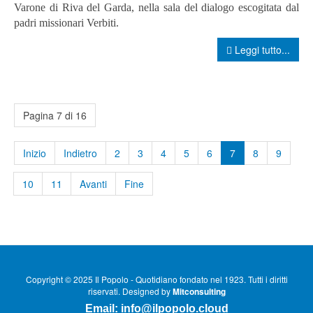
Varone di Riva del Garda, nella sala del dialogo escogitata dal
padri missionari Verbiti.
Leggi tutto...
Pagina 7 di 16
Inizio
Indietro
2
3
4
5
6
7
8
9
10
11
Avanti
Fine
Copyright © 2025 Il Popolo - Quotidiano fondato nel 1923. Tutti i diritti
riservati. Designed by
Mitconsulting
Email:
info@ilpopolo.cloud