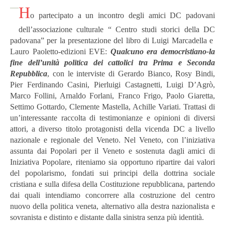
H
o partecipato a un incontro degli amici DC padovani
dell’associazione culturale “ Centro studi storici della DC
padovana” per la presentazione del libro di Luigi Marcadella e
Lauro Paoletto-edizioni EVE:
Qualcuno era democristiano-la
fine dell’unità politica dei cattolici tra Prima e Seconda
Repubblica
, con le interviste di Gerardo Bianco, Rosy Bindi,
Pier Ferdinando Casini, Pierluigi Castagnetti, Luigi D’Agrò,
Marco Follini, Arnaldo Forlani, Franco Frigo, Paolo Giaretta,
Settimo Gottardo, Clemente Mastella, Achille Variati. Trattasi di
un’interessante raccolta di testimonianze e opinioni di diversi
attori, a diverso titolo protagonisti della vicenda DC a livello
nazionale e regionale del Veneto.
Nel Veneto, con l’iniziativa
assunta dai Popolari per il Veneto e sostenuta dagli amici di
Iniziativa Popolare, riteniamo sia opportuno ripartire dai valori
del popolarismo, fondati sui principi della dottrina sociale
cristiana e sulla difesa della Costituzione repubblicana, partendo
dai quali intendiamo concorrere alla costruzione del centro
nuovo della politica veneta, alternativo alla destra nazionalista e
sovranista e distinto e distante dalla sinistra senza più identità.