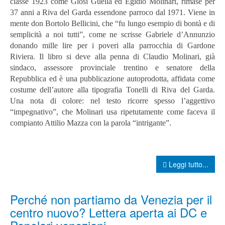
classe 1923 come Giosi Guella ed Egidio Molinari, rimase per
37 anni a Riva del Garda essendone parroco dal 1971. Viene in
mente don Bortolo Bellicini, che “fu lungo esempio di bontà e di
semplicità a noi tutti”, come ne scrisse Gabriele d’Annunzio
donando mille lire per i poveri alla parrocchia di Gardone
Riviera.
Il libro si deve alla penna di Claudio Molinari, già
sindaco, assessore provinciale trentino e senatore della
Repubblica ed è una pubblicazione autoprodotta, affidata come
costume dell’autore alla tipografia Tonelli di Riva del Garda.
Una nota di colore: nel testo ricorre spesso l’aggettivo
“impegnativo”, che Molinari usa ripetutamente come faceva il
compianto Attilio Mazza con la parola “intrigante”.
Leggi tutto...
Perché non partiamo da Venezia per il
centro nuovo? Lettera aperta ai DC e