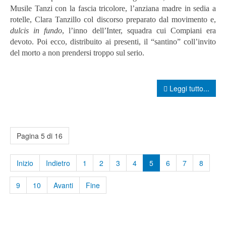
Musile Tanzi con la fascia tricolore, l’anziana madre in sedia a
rotelle, Clara Tanzillo col discorso preparato dal movimento e,
dulcis in fundo
, l’inno dell’Inter, squadra cui Compiani era
devoto. Poi ecco, distribuito ai presenti, il “santino” coll’invito
del morto a non prendersi troppo sul serio.
Leggi tutto...
Pagina 5 di 16
Inizio
Indietro
1
2
3
4
5
6
7
8
9
10
Avanti
Fine